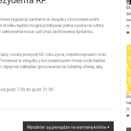
ezydenta RP.
Ek
do
ą nowe regulacje sanitarne w związku z koronawirusem.
mo
w środku będzie mogła przebywać jedna osoba na cztery
 zakrywania nosa i ust oraz zachowania dystansu
iąży, osoby powyżej 60. roku życia, niepełnosprawni oraz
i. Ponieważ w związku z koronawirusem mniej osób będzie
lepiej nie odkładać głosowania na ostatnią chwilę, aby
od godz. 7.00 do godz. 21.00.
Ek
na
Myszków: są pieniądze na wymianę kotłów