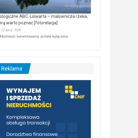
ologiczne ABC. Liswarta – malownicza rzeka,
órą warto poznać [fotorelacja]
22 lipca, 2026
Ekologiczne
Możliwość komentowania
została wyłączona
ABC.
Liswarta
–
malownicza
rzeka,
którą
Reklama
warto
poznać
[fotorelacja]