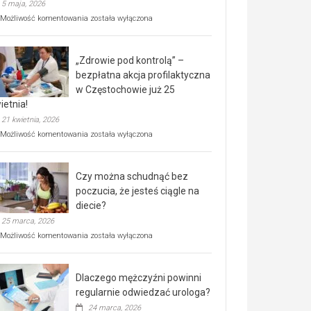
5 maja, 2026
Rusza
Możliwość komentowania
została wyłączona
miejski,
BEZPŁATNY
program
„Zdrowie pod kontrolą” –
rehabilitacji
dla
bezpłatna akcja profilaktyczna
seniorów!
w Częstochowie już 25
ietnia!
21 kwietnia, 2026
„Zdrowie
Możliwość komentowania
została wyłączona
pod
kontrolą”
–
Czy można schudnąć bez
bezpłatna
akcja
poczucia, że jesteś ciągle na
profilaktyczna
diecie?
w
25 marca, 2026
Częstochowie
już
Czy
Możliwość komentowania
została wyłączona
25
można
kwietnia!
schudnąć
bez
Dlaczego mężczyźni powinni
poczucia,
że
regularnie odwiedzać urologa?
jesteś
24 marca, 2026