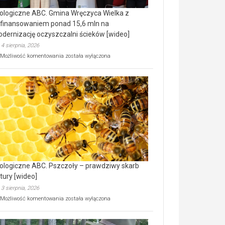
ologiczne ABC. Gmina Wręczyca Wielka z
finansowaniem ponad 15,6 mln na
dernizację oczyszczalni ścieków [wideo]
4 sierpnia, 2026
Ekologiczne
Możliwość komentowania
została wyłączona
ABC.
Gmina
Wręczyca
Wielka
z
dofinansowaniem
ponad
15,6
mln
na
modernizację
oczyszczalni
ścieków
ologiczne ABC. Pszczoły – prawdziwy skarb
[wideo]
tury [wideo]
3 sierpnia, 2026
Ekologiczne
Możliwość komentowania
została wyłączona
ABC.
Pszczoły
–