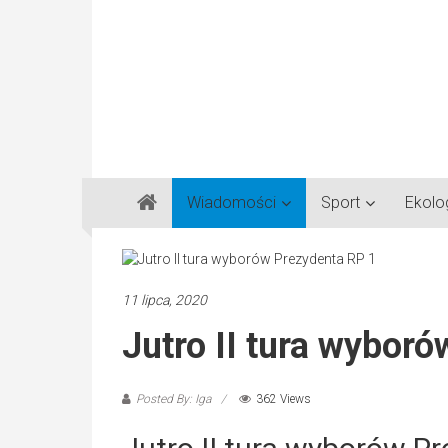
Gazeta
Wiadomości
Sport
Ekolo
Regionalna
Częstochowa,
Kłobuck,
Lubliniec,
11 lipca, 2020
Myszków
Jutro II tura wybor
Posted By: Iga
362 Views