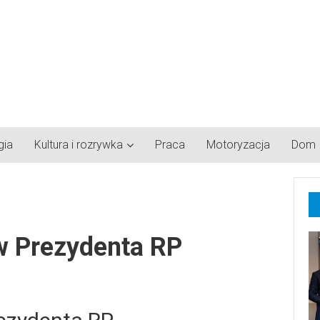
gia
Kultura i rozrywka
Praca
Motoryzacja
Dom
ów Prezydenta RP