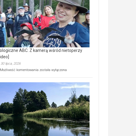
prawdziwy
skarb
natury
[wideo]
ologiczne ABC. Z kamerą wśród nietoperzy
ideo]
30 lipca, 2026
Ekologiczne
Możliwość komentowania
została wyłączona
ABC.
Z
kamerą
wśród
nietoperzy
[wideo]