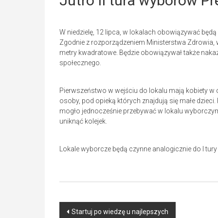
Jutro II tura wyborów Pr
W niedzielę, 12 lipca, w lokalach obowiązywać będ
Zgodnie z rozporządzeniem Ministerstwa Zdrowia, 
metry kwadratowe. Będzie obowiązywał także nakaz
społecznego.
Pierwszeństwo w wejściu do lokalu mają kobiety w c
osoby, pod opieką których znajdują się małe dziec
mogło jednocześnie przebywać w lokalu wyborczym, 
uniknąć kolejek.
Lokale wyborcze będą czynne analogicznie do I tury 
Post
Startuj po wiedzę u najlepszych