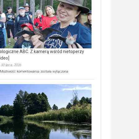
prawdziwy
skarb
natury
[wideo]
ologiczne ABC. Z kamerą wśród nietoperzy
ideo]
30 lipca, 2026
Ekologiczne
Możliwość komentowania
została wyłączona
ABC.
Z
kamerą
wśród
nietoperzy
[wideo]