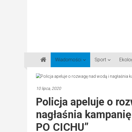
Gazeta
Wiadomości
Sport
Ekolo
Regionalna
Częstochowa,
Kłobuck,
Lubliniec,
10 lipca, 2020
Myszków
Policja apeluje o ro
nagłaśnia kampanię
PO CICHU”