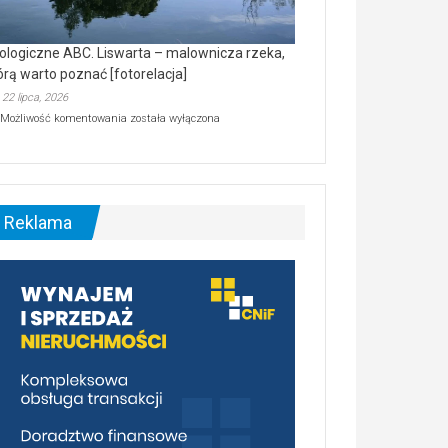
ologiczne ABC. Liswarta – malownicza rzeka,
órą warto poznać [fotorelacja]
22 lipca, 2026
Ekologiczne
Możliwość komentowania
została wyłączona
ABC.
Liswarta
–
malownicza
rzeka,
którą
Reklama
warto
poznać
[fotorelacja]