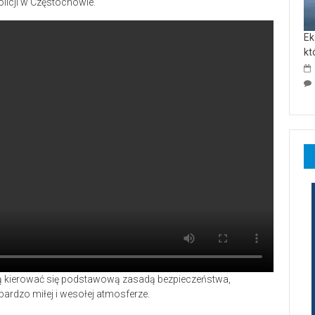
licji w Częstochowie.
Ek
kt
dą kierować się podstawową zasadą bezpieczeństwa,
ardzo miłej i wesołej atmosferze.