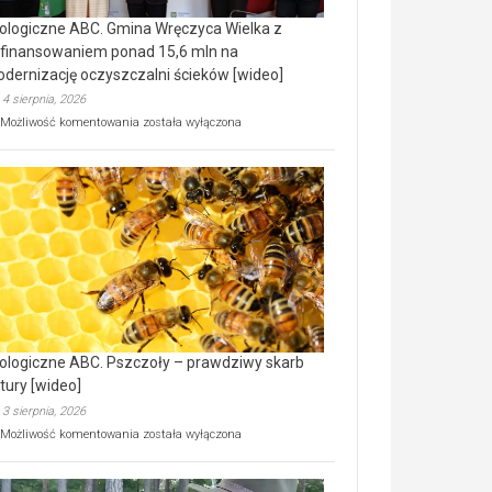
ologiczne ABC. Gmina Wręczyca Wielka z
finansowaniem ponad 15,6 mln na
dernizację oczyszczalni ścieków [wideo]
4 sierpnia, 2026
Ekologiczne
Możliwość komentowania
została wyłączona
ABC.
Gmina
Wręczyca
Wielka
z
dofinansowaniem
ponad
15,6
mln
na
modernizację
oczyszczalni
ścieków
ologiczne ABC. Pszczoły – prawdziwy skarb
[wideo]
tury [wideo]
3 sierpnia, 2026
Ekologiczne
Możliwość komentowania
została wyłączona
ABC.
Pszczoły
–