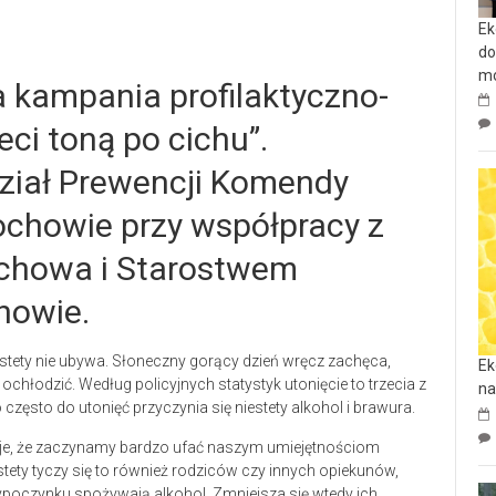
Ek
do
mo
a kampania profilaktyczno-
eci toną po cichu”.
ział Prewencji Komendy
tochowie przy współpracy z
chowa i Starostwem
howie.
stety nie ubywa. Słoneczny gorący dzień wręcz zachęca,
Ek
 ochłodzić. Według policyjnych statystyk utonięcie to trzecia z
na
 często do utonięć przyczynia się niestety alkohol i brawura.
duje, że zaczynamy bardzo ufać naszym umiejętnościom
stety tyczy się to również rodziców czy innych opiekunów,
wypoczynku spożywają alkohol. Zmniejsza się wtedy ich