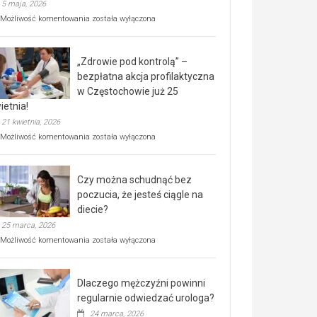
5 maja, 2026
Rusza
Możliwość komentowania
została wyłączona
miejski,
BEZPŁATNY
program
„Zdrowie pod kontrolą” –
rehabilitacji
dla
bezpłatna akcja profilaktyczna
seniorów!
w Częstochowie już 25
ietnia!
21 kwietnia, 2026
„Zdrowie
Możliwość komentowania
została wyłączona
pod
kontrolą”
–
Czy można schudnąć bez
bezpłatna
akcja
poczucia, że jesteś ciągle na
profilaktyczna
diecie?
w
25 marca, 2026
Częstochowie
już
Czy
Możliwość komentowania
została wyłączona
25
można
kwietnia!
schudnąć
bez
Dlaczego mężczyźni powinni
poczucia,
że
regularnie odwiedzać urologa?
jesteś
24 marca, 2026