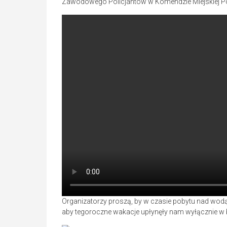
Zawodowego Policjantów w Komendzie Miejskiej Po
Organizatorzy proszą, by w czasie pobytu nad wo
aby tegoroczne wakacje upłynęły nam wyłącznie w b