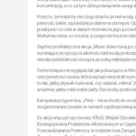
koncentracja, a co za tym idzie poświęcenie uwagi 
Przez to, że maluchy nie czują strachu przed wodą, 
pewność siebie, są bardziej podatne na utonięcie. O
przebywa i co robi w danym momencie jego pociech
Wytłumaczenia, co można, a czego nie można robi
Stąd też profilaktyczna akcja „Misie i dzieci toną p
wynikające ze spożycia alkoholu nad wodą podcza
nieodpowiedzialność niosąca za sobą niebezpiecze
Ciche tonięcie nie wygląda tak jak pokazują to w 
rzeczywistości osoba, która się topi nie potrafi wy
to tak, jakby pływak nurkował, czy udawał „rekina”,
wrażenia, jakby robił sobie żarty. Dla osoby postronn
Kampania przypomina: „Piłeś – nie wchodź do wody, o
zorganizowane zostało w ramach ogólnopolskiej ak
Do akcji włączyli się również: KRUS, Miejski Ośrode
Rozwiązywania Problemów Alkoholowych w Częstoc
Przeciwdziałania Przemocy w rodzinie oraz Zarz