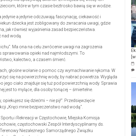
dzieciom, które w tym czasie beztrosko bawią się w wodzie.
a jedynie a jedynie odczuwają fascynację, ciekawość i
piekun dziecka jest zobligowany do zwracania uwagi, gdzie
a, jak również wyjaśnienia zasad bezpieczeństwa.
ć nad wodą.
o cichu”. Ma ona na celu zwrócenie uwagi na zagrożenia
Ek
s sprawowania opieki nad najmłodszymi. To
[w
ństwo, kalectwo, a czasem śmierć.
filmach, głośne wołanie o pomoc czy wymachiwanie rękoma. W
nurzyć się na powierzchnię wody, by nabrać powietrza. Wygląda
 bo jego ciało znajduje się tuż pod powierzchnią wody. Sprawia
ej jest to mylące, dla osoby tonącej – śmiertelne.
piekujesz się dziećmi – nie pij!”. Przedsięwzięcie
cji „Kręci mnie bezpieczeństwo nad wodą”.
k Sportu i Rekreacji w Częstochowie, Miejska Komisja
howie, częstochowski Zespół Interdyscyplinarny ds.
ąd Terenowy Niezależnego Samorządnego Związku