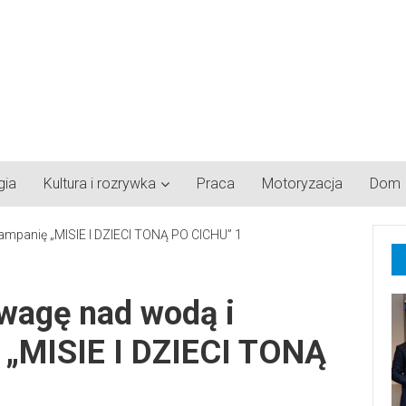
gia
Kultura i rozrywka
Praca
Motoryzacja
Dom
zwagę nad wodą i
 „MISIE I DZIECI TONĄ