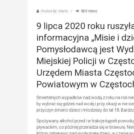
Posted By: Marta
383 Views
9 lipca 2020 roku ruszył
informacyjna „Misie i dzi
Pomysłodawcą jest Wyd
Miejskiej Policji w Częs
Urzędem Miasta Często
Powiatowym w Częstoc
Śmiertelnych wypadków nad wodą z roku na rok nie
by wybrać się gdzieś nad wodę i przy okazji w nie sie
przyczyn śmierci dzieci i młodzieży do lat 18. Bardzo
Spożywany alkohol przed i w trakcje kąpieli powo
pływackim, co później przeradza się w brawurę. Nie
którzy zabierając nad wodę małe dzieci, w czasie 