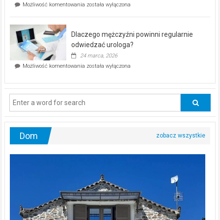
Czy
Możliwość komentowania
została wyłączona
Częstochowie
można
już
schudnąć
25
bez
kwietnia!
Dlaczego mężczyźni powinni regularnie
poczucia,
że
odwiedzać urologa?
jesteś
24 marca, 2026
ciągle
Dlaczego
Możliwość komentowania
została wyłączona
na
mężczyźni
diecie?
powinni
regularnie
odwiedzać
urologa?
Dom