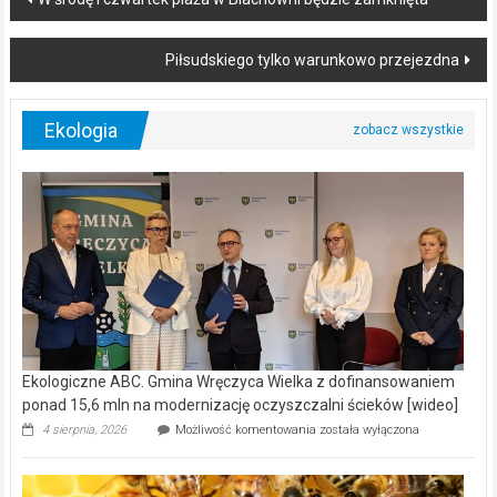
navigation
Piłsudskiego tylko warunkowo przejezdna
Ekologia
Ekologiczne ABC. Gmina Wręczyca Wielka z dofinansowaniem
ponad 15,6 mln na modernizację oczyszczalni ścieków [wideo]
Ekologiczne
4 sierpnia, 2026
Możliwość komentowania
została wyłączona
ABC.
Gmina
Wręczyca