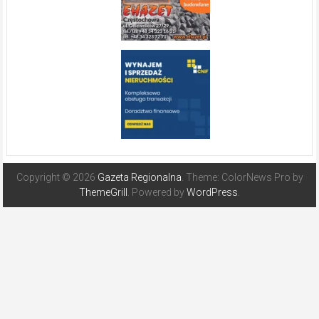
Copyright © 2026
Gazeta Regionalna
. Theme: ColorNews Pro by
ThemeGrill
. Powered by
WordPress
.