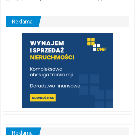
ABC.
Liswarta
–
malownicza
Reklama
rzeka,
którą
warto
poznać
[fotorelacja]
Reklama