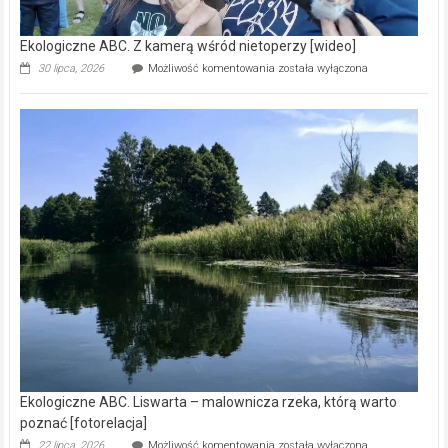
Ekologiczne ABC. Z kamerą wśród nietoperzy [wideo]
Ekologiczne
30 lipca, 2026
Możliwość komentowania
została wyłączona
ABC.
Z
kamerą
wśród
nietoperzy
[wideo]
Ekologiczne ABC. Liswarta – malownicza rzeka, którą warto
poznać [fotorelacja]
Ekologiczne
22 lipca, 2026
Możliwość komentowania
została wyłączona