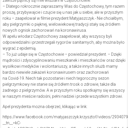
zawsze pątnicy są mile widziani w Częstochowie.
– Dlatego rokrocznie zapraszamy Was do Częstochowy, tym razem
proszę, przybywajcie i czujcie się u nas jak u siebie, ale w przyszłym
roku – zaapelował w filmie prezydent Matyjaszczyk.- Nie chciałbym,
aby pielgrzymki o pięknej, wielowiekowej tradycji stały się źródłem
nowych ognisk zachorowań na koronawirusa.
W apelu włodarz Częstochowy zaapelował, aby wszyscy byli
odpowiedzialni i przestrzegali rygorów sanitarnych, aby można było
wygrać z epidemią.
– To już udaje się w Częstochowie – powiedział prezydent. – Dzięki
mądrości i zdyscyplinowaniu mieszkanek i mieszkańców oraz dzięki
wysiłkowi medyków i wolontariuszy, a także innych służb mamy
bardzo niewiele zakażeń koronawirusem oraz zachorowań
na Covid-19. Niech tak pozostanie i niech tegoroczny sezon
pielgrzymkowy nie stanie się źródłem trosk o zdrowie, także dla
żadnego z pielgrzymów. A w przyszłym roku spotkajmy się wszyscy
w naszym mieście radośni, pełni nadziei i przede wszystkim zdrowi.
Apel prezydenta można obejrzeć, klikając w link:
https://www.facebook.com/matyjaszczyk.krzysztof/videos/293407
__tn__=kC-