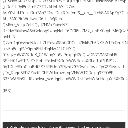
y.g&eid=ARD7NOpvbGW7M1mzVHoujRTguuek6fLcu6NdNyv6fB1e6p
_pDaFtURyl8nj3mEZ7TTzAUcUAXU27as-
AsY0vbdJ7uhUOm7An2fDweOc4&fref=nf&__xts__[0]=68.ARApZgZQL
AhL6M0PtnWu3wufD6dkUWjRub-
QM6xz_Veqx7gL9Qyd7NMxZuixqNZj-
Dzfdw7kMbwA5xGcldog9wuqNchT6GGl8rk7M2_krsFXCcpLfM6QCzI
hnH-fFJ-
Q2zm1gQevihaNJoUbZUEcvo0SpCDPCujn7IhkB7h6NXZW1ExQm3tN
lkN5a8atqEVe0pm8HJzDgNvr41kCiHXiQ-
0TsqvesWXVKUoK_G1WiuqXlaSJPnxpqH2oQtwDIVZVMSOaH5-
3SHH01wETPeZYiEobcFeJwRKOufnWWBcxsXOLcj1aIPUNS2z-
0qTDbe8EmChuBdf3S73F5Uoo2Pjznf297Ow0ki0VJcTpG3ZuysN-U-
yTn_Ruqo5EDZZuet0iChFWUurszompVNVWTGDqipq9ZFO8E-
337jWA8In9hIUSxacIwu_ve6dqpLasdWWDzJfpeHWBnHaqsXI3XK0u4
(IBS)
Post
W środę i czwartek plaża w Blachowni będzie zamknięta