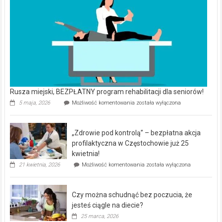
Rusza miejski, BEZPŁATNY program rehabilitacji dla seniorów!
Rusza
5 maja, 2026
Możliwość komentowania
została wyłączona
miejski,
BEZPŁATNY
program
„Zdrowie pod kontrolą” – bezpłatna akcja
rehabilitacji
dla
profilaktyczna w Częstochowie już 25
seniorów!
kwietnia!
„Zdrowie
21 kwietnia, 2026
Możliwość komentowania
została wyłączona
pod
kontrolą”
–
Czy można schudnąć bez poczucia, że
bezpłatna
akcja
jesteś ciągle na diecie?
profilaktyczna
25 marca, 2026
w