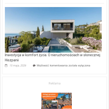
inwestycje
deweloperskie
w Częstochowie
–
gdzie
kupić
mieszkanie?
Inwestycja w komfort życia. O nieruchomościach w słonecznej
Hiszpanii
Inwestycja
15 maja, 2026
Możliwość komentowania
została wyłączona
w komfort
życia.
O nieruchomościach
w słonecznej
Reklama
Hiszpanii