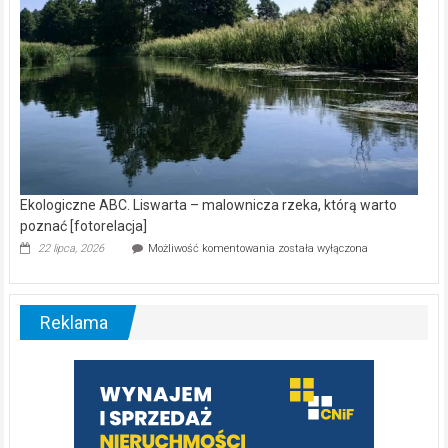
Ekologiczne ABC. Liswarta – malownicza rzeka, którą warto
poznać [fotorelacja]
Ekologiczne
22 lipca, 2026
Możliwość komentowania
została wyłączona
ABC.
Liswarta
–
malownicza
Reklama
rzeka,
którą
warto
poznać
[fotorelacja]