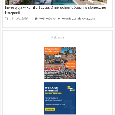
Inwestycja w komfort życia. O nieruchomościach w słonecznej
Hiszpanii
Inwestycja
15 maja, 2026
Możliwość komentowania
została wyłączona
w komfort
życia.
O nieruchomościach
w słonecznej
Reklama
Hiszpanii