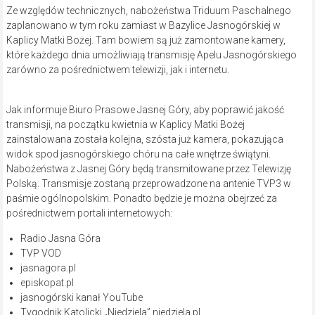
Ze względów technicznych, nabożeństwa Triduum Paschalnego
zaplanowano w tym roku zamiast w Bazylice Jasnogórskiej w
Kaplicy Matki Bożej. Tam bowiem są już zamontowane kamery,
które każdego dnia umożliwiają transmisję Apelu Jasnogórskiego
zarówno za pośrednictwem telewizji, jak i internetu.
Jak informuje Biuro Prasowe Jasnej Góry, aby poprawić jakość
transmisji, na początku kwietnia w Kaplicy Matki Bożej
zainstalowana została kolejna, szósta już kamera, pokazująca
widok spod jasnogórskiego chóru na całe wnętrze świątyni.
Nabożeństwa z Jasnej Góry będą transmitowane przez Telewizję
Polską. Transmisje zostaną przeprowadzone na antenie TVP3 w
paśmie ogólnopolskim. Ponadto będzie je można obejrzeć za
pośrednictwem portali internetowych:
Radio Jasna Góra
TVP VOD
jasnagora.pl
episkopat.pl
jasnogórski kanał YouTube
Tygodnik Katolicki „Niedziela” niedziela.pl.