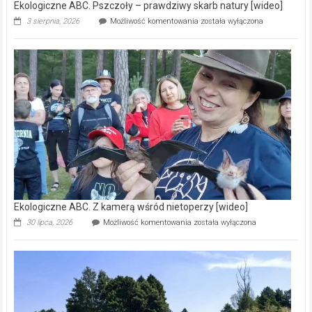
Ekologiczne ABC. Pszczoły – prawdziwy skarb natury [wideo]
Ekologiczne
3 sierpnia, 2026
Możliwość komentowania
została wyłączona
ABC.
Pszczoły
–
prawdziwy
skarb
natury
[wideo]
Ekologiczne ABC. Z kamerą wśród nietoperzy [wideo]
Ekologiczne
30 lipca, 2026
Możliwość komentowania
została wyłączona
ABC.
Z
kamerą
wśród
nietoperzy
[wideo]