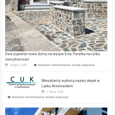
Dwa zupełnie nowe domy na wyspie Evia. Perełka na rynku
nieruchomości
Dwa
18 lipca, 2026
Możliwość komentowania
została wyłączona
zupełnie
nowe
domy
Mieszkańcy wybiorą nazwy alejek w
na
wyspie
Lasku Aniołowskim
Evia.
17 lipca, 2026
Perełka
Mieszkańcy
Możliwość komentowania
została wyłączona
na
wybiorą
rynku
nazwy
nieruchomości
alejek
w