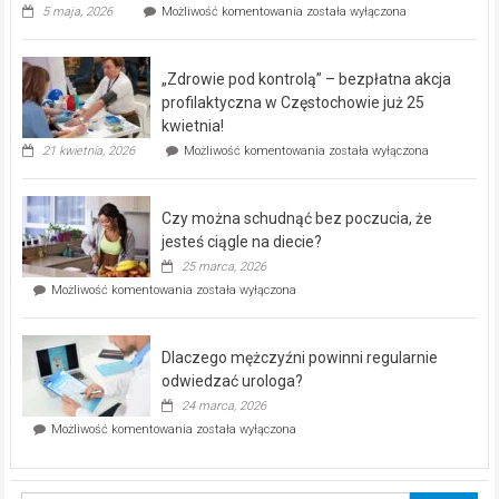
Rusza
5 maja, 2026
Możliwość komentowania
została wyłączona
miejski,
BEZPŁATNY
program
„Zdrowie pod kontrolą” – bezpłatna akcja
rehabilitacji
dla
profilaktyczna w Częstochowie już 25
seniorów!
kwietnia!
„Zdrowie
21 kwietnia, 2026
Możliwość komentowania
została wyłączona
pod
kontrolą”
–
Czy można schudnąć bez poczucia, że
bezpłatna
akcja
jesteś ciągle na diecie?
profilaktyczna
25 marca, 2026
w
Czy
Możliwość komentowania
została wyłączona
Częstochowie
można
już
schudnąć
25
bez
kwietnia!
Dlaczego mężczyźni powinni regularnie
poczucia,
że
odwiedzać urologa?
jesteś
24 marca, 2026
ciągle
Dlaczego
Możliwość komentowania
została wyłączona
na
mężczyźni
diecie?
powinni
regularnie