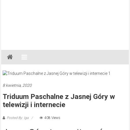
Gazeta
Regionalna
Częstochowa,
Kłobuck,
Lubliniec,
8 kwietnia, 2020
Myszków
Triduum Paschalne z Jasnej Góry w
telewizji i internecie
Posted By: Iga
408 Views