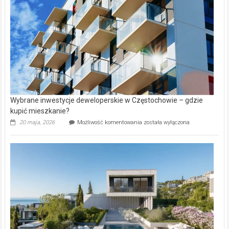
Lasku
Aniołowskim
Wybrane inwestycje deweloperskie w Częstochowie – gdzie
kupić mieszkanie?
Wybrane
20 maja, 2026
Możliwość komentowania
została wyłączona
inwestycje
deweloperskie
w Częstochowie
–
gdzie
kupić
mieszkanie?