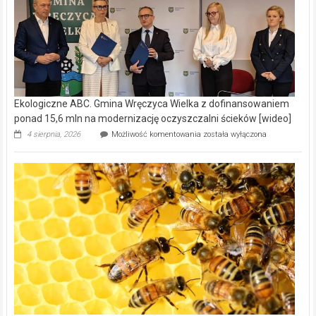
Ekologiczne ABC. Gmina Wręczyca Wielka z dofinansowaniem
ponad 15,6 mln na modernizację oczyszczalni ścieków [wideo]
Ekologiczne
4 sierpnia, 2026
Możliwość komentowania
została wyłączona
ABC.
Gmina
Wręczyca
Wielka
z
dofinansowaniem
ponad
15,6
mln
na
modernizację
oczyszczalni
ścieków
[wideo]