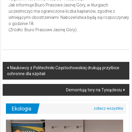
Jak informuje Biuro Prasowe Jasnej Góry, w liturgiach
uczestniczyć ma ograniczona liczba kapłanów, zgodnie z
istniejącymi obostrzeniami. Nabożeństwa będą się rozpoczynały
o godzinie 18.
(Źródło: Biuro Prasowe Jasnej Góry)
Post
Naukowcy z Politechniki Częstochowskiej drukują przyłbice
ochronne dla szpitali
navigation
Demontują tory na Tysiącleciu
Ekologia