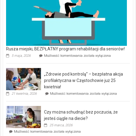
Rusza miejski, BEZPŁATNY program rehabilitacji dla seniorów!
Rusza
5 maja, 2026
Możliwość komentowania
została wyłączona
miejski,
BEZPŁATNY
program
„Zdrowie pod kontrolą” – bezpłatna akcja
rehabilitacji
dla
profilaktyczna w Częstochowie już 25
seniorów!
kwietnia!
„Zdrowie
21 kwietnia, 2026
Możliwość komentowania
została wyłączona
pod
kontrolą”
–
Czy można schudnąć bez poczucia, że
bezpłatna
akcja
jesteś ciągle na diecie?
profilaktyczna
25 marca, 2026
w
Czy
Możliwość komentowania
została wyłączona
Częstochowie