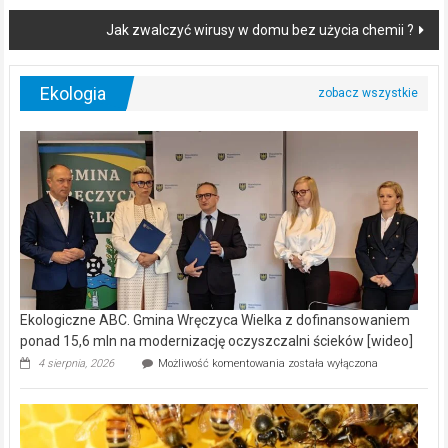
navigation
Jak zwalczyć wirusy w domu bez użycia chemii ?
Ekologia
Ekologiczne ABC. Gmina Wręczyca Wielka z dofinansowaniem
ponad 15,6 mln na modernizację oczyszczalni ścieków [wideo]
Ekologiczne
4 sierpnia, 2026
Możliwość komentowania
została wyłączona
ABC.
Gmina
Wręczyca
Wielka
z