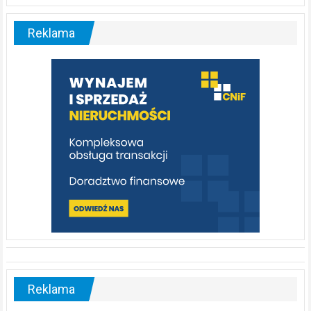
Liswarta
–
malownicza
Reklama
rzeka,
którą
warto
poznać
[fotorelacja]
Reklama