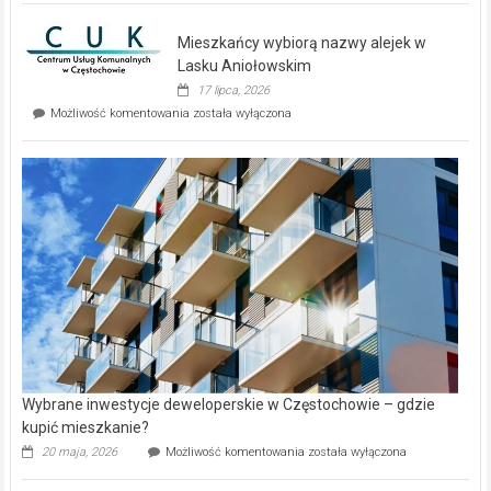
nowe
domy
Mieszkańcy wybiorą nazwy alejek w
na
wyspie
Lasku Aniołowskim
Evia.
17 lipca, 2026
Perełka
Mieszkańcy
Możliwość komentowania
została wyłączona
na
wybiorą
rynku
nazwy
nieruchomości
alejek
w
Lasku
Aniołowskim
Wybrane inwestycje deweloperskie w Częstochowie – gdzie
kupić mieszkanie?
Wybrane
20 maja, 2026
Możliwość komentowania
została wyłączona
inwestycje
deweloperskie