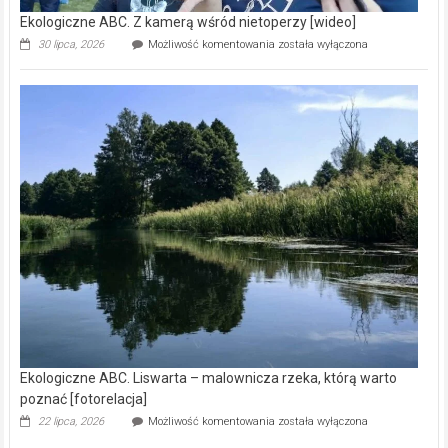
Ekologiczne ABC. Z kamerą wśród nietoperzy [wideo]
Ekologiczne
30 lipca, 2026
Możliwość komentowania
została wyłączona
ABC.
Z
kamerą
wśród
nietoperzy
[wideo]
Ekologiczne ABC. Liswarta – malownicza rzeka, którą warto
poznać [fotorelacja]
Ekologiczne
22 lipca, 2026
Możliwość komentowania
została wyłączona
ABC.