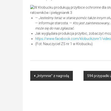
—
Jesteśmy teraz w stanie pomóc także innym słu
— informuje starosta. —
Kto jest zainteresowany,
może się do nas zgłaszać.
Jak wyglądała produkcja przyłbic, zobaczyć możn
https://www.facebook.com/klobuckzsnr1/vid
(Fot. Nauczyciel ZS nr 1 w Kłobucku)
Post
„Intymnie” z nagrodą
594 przypadki 
navigation