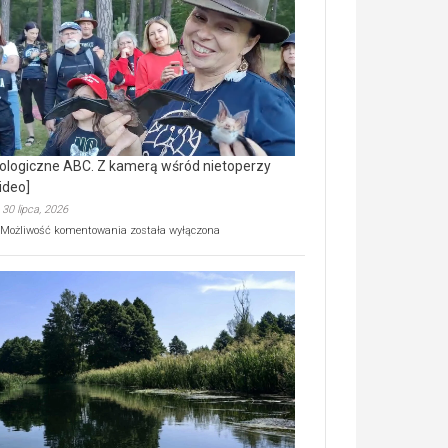
prawdziwy
skarb
natury
[wideo]
ologiczne ABC. Z kamerą wśród nietoperzy
ideo]
30 lipca, 2026
Ekologiczne
Możliwość komentowania
została wyłączona
ABC.
Z
kamerą
wśród
nietoperzy
[wideo]