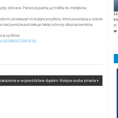
Ek
żbom i przekazać im kolejne przyłbice, które powstaną w szkole
kt
 a rzeczywiście potrzebuje takiej ochrony dla pracowników,
a na filmie:
eos/653681672091616/
zakażenia w województwie śląskim. Kolejna osoba zmarła