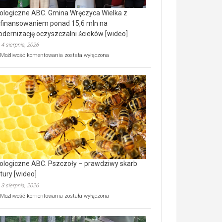
ologiczne ABC. Gmina Wręczyca Wielka z
finansowaniem ponad 15,6 mln na
dernizację oczyszczalni ścieków [wideo]
4 sierpnia, 2026
Ekologiczne
Możliwość komentowania
została wyłączona
ABC.
Gmina
Wręczyca
Wielka
z
dofinansowaniem
ponad
15,6
mln
na
modernizację
oczyszczalni
ścieków
ologiczne ABC. Pszczoły – prawdziwy skarb
[wideo]
tury [wideo]
3 sierpnia, 2026
Ekologiczne
Możliwość komentowania
została wyłączona
ABC.
Pszczoły
–