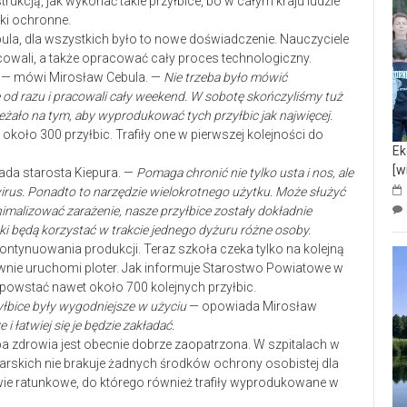
trukcją, jak wykonać takie przyłbice, bo w całym kraju ludzie
ki ochronne.
la, dla wszystkich było to nowe doświadczenie. Nauczyciele
cowali, a także opracować cały proces technologiczny.
i
— mówi Mirosław Cebula. —
Nie trzeba było mówić
ię od razu i pracowali cały weekend. W sobotę skończyliśmy tuż
leżało na tym, aby wyprodukować tych przyłbic jak najwięcej.
koło 300 przyłbic. Trafiły one w pierwszej kolejności do
Ek
[w
da starosta Kiepura. —
Pomaga chronić nie tylko usta i nos, ale
wirus. Ponadto to narzędzie wielokrotnego użytku. Może służyć
imalizować zarażenie, nasze przyłbice zostały dokładnie
ki będą korzystać w trakcie jednego dyżuru różne osoby.
kontynuowania produkcji. Teraz szkoła czeka tylko na kolejną
nownie uruchomi ploter. Jak informuje Starostwo Powiatowe w
powstać nawet około 700 kolejnych przyłbic.
yłbice były wygodniejsze w użyciu
— opowiada Mirosław
i łatwiej się je będzie zakładać.
a zdrowia jest obecnie dobrze zaopatrzona. W szpitalach w
arskich nie brakuje żadnych środków ochrony osobistej dla
ie ratunkowe, do którego również trafiły wyprodukowane w