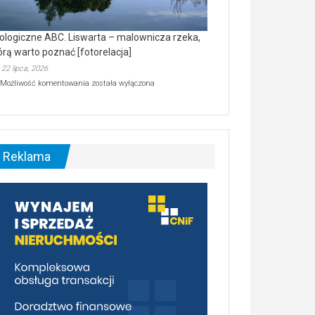
ologiczne ABC. Liswarta – malownicza rzeka,
órą warto poznać [fotorelacja]
22 lipca, 2026
Ekologiczne
Możliwość komentowania
została wyłączona
ABC.
Liswarta
–
malownicza
rzeka,
którą
Reklama
warto
poznać
[fotorelacja]