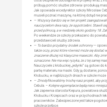
osób bezpłatnie udostępnia te projekty wraz z ins
próbują pomóc służbie zdrowia i produkują mas
Jak opowiada wicedyrektor szkoły Mirosław Cebu
musieli poznać maszynę, na której dotąd nie pra
—
Wszyscy bardzo się w ten projekt zaangażowal
nauczycielom dwa razy, że są potrzebni. Stawili s
przed północą, a w niedzielę około godziny 18. Za
Po weekendzie ze szkoły przekazano do powiatu o
przedstawicieli służby zdrowia.
—
To bardzo przydatny środek ochronny
— opowia
także oczy, przez które również może się dostać 
znaczenie dłużej niż klasyczne maseczki. Aby zmin
oznaczone. Nie ma więc ryzyka, że z tej samej mas
Nauczyciele z kłobuckiej „jedynki” są gotowi do 
partię materiału na maski. Gdy ją dostanie, po
Kłobucku, w najbliższych dniach w szkole może 
—
Zmodyfikowaliśmy trochę nasz projekt, aby prz
Cebula. –
Kolejne egzemplarze będą nieco mniejsze 
Jak zapewnia starosta Kiepura, powiatowa służb
Kłobucku i Krzepicach oraz w przychodniach lek
pracowników. Zabezpieczone jest także pogotow
szkole przyłbice.