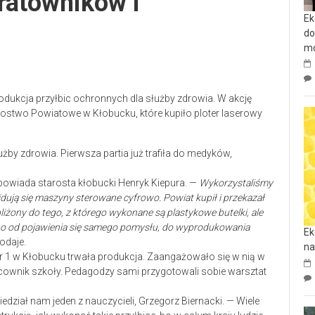
 ratowników i
Ek
do
mo
odukcja przyłbic ochronnych dla służby zdrowia. W akcję
rostwo Powiatowe w Kłobucku, które kupiło ploter laserowy
powiada starosta kłobucki Henryk Kiepura. —
Wykorzystaliśmy
jdują się maszyny sterowane cyfrowo. Powiat kupił i przekazał
zbliżony do tego, z którego wykonane są plastykowe butelki, ale
o, bo od pojawienia się samego pomysłu, do wyprodukowania
Ek
odaje.
na
r 1 w Kłobucku trwała produkcja. Zaangażowało się w nią w
racownik szkoły. Pedagodzy sami przygotowali sobie warsztat
edział nam jeden z nauczycieli, Grzegorz Biernacki. — Wiele