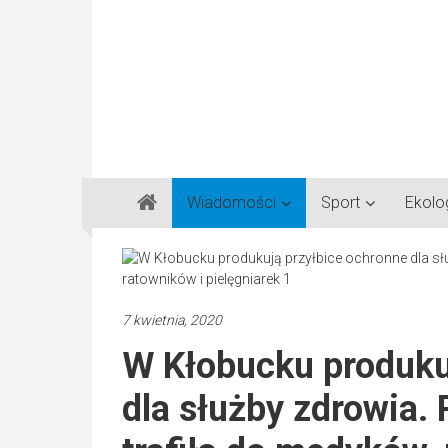
Gazeta
Wiadomości
Sport
Ekolo
Regionalna
Częstochowa,
Kłobuck,
Lubliniec,
7 kwietnia, 2020
Myszków
W Kłobucku produku
dla służby zdrowia. 