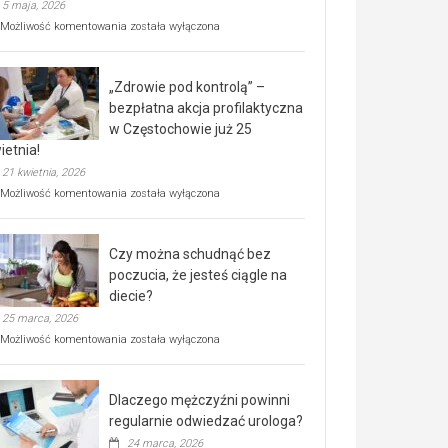
5 maja, 2026
Rusza
Możliwość komentowania
została wyłączona
miejski,
BEZPŁATNY
program
„Zdrowie pod kontrolą” –
rehabilitacji
dla
bezpłatna akcja profilaktyczna
seniorów!
w Częstochowie już 25
ietnia!
21 kwietnia, 2026
„Zdrowie
Możliwość komentowania
została wyłączona
pod
kontrolą”
–
Czy można schudnąć bez
bezpłatna
akcja
poczucia, że jesteś ciągle na
profilaktyczna
diecie?
w
25 marca, 2026
Częstochowie
już
Czy
Możliwość komentowania
została wyłączona
25
można
kwietnia!
schudnąć
bez
Dlaczego mężczyźni powinni
poczucia,
że
regularnie odwiedzać urologa?
jesteś
24 marca, 2026