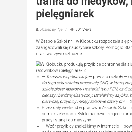
trafiła do medyków,
pielęgniarek
Posted By: Iga
504 Views
W Zespole Szkół nr 1 w Kłobucku rozpoczęła się pr
zaangażowali się nauczyciele szkoły. Pomogło Sta
oraz tworzywo sztuczne.
—
To nasza wspólna akcja
— powiatu i szkoły — o
do tego celu szkolną pracownię CNC, w której zna
szkole ploter laserowy i materiał typu PEN, czyli 
cieńszy i bardziej elastyczny. Działaliśmy szybk
pierwszej przyłbicy minęły zaledwie cztery dni
— d
Przez cały weekend w pracowni Zespołu Szkól n
sumie sześć osób. Byli to nauczyciele i jeden p
pracy i stanęli do maszyny.
— Wzór przyłbicy znaleźliśmy w internecie — powi