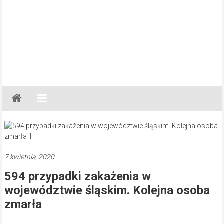
Gazeta
Regionalna
Częstochowa,
Kłobuck,
Lubliniec,
7 kwietnia, 2020
Myszków
594 przypadki zakażenia w
województwie śląskim. Kolejna osoba
zmarła