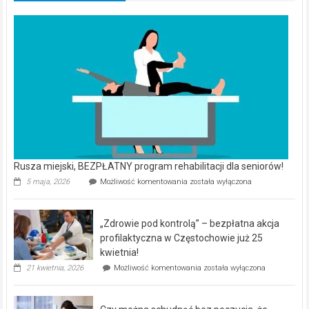
Rusza miejski, BEZPŁATNY program rehabilitacji dla seniorów!
Rusza
5 maja, 2026
Możliwość komentowania
została wyłączona
miejski,
BEZPŁATNY
program
„Zdrowie pod kontrolą” – bezpłatna akcja
rehabilitacji
dla
profilaktyczna w Częstochowie już 25
seniorów!
kwietnia!
„Zdrowie
21 kwietnia, 2026
Możliwość komentowania
została wyłączona
pod
kontrolą”
–