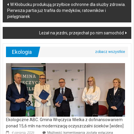
Post
W Kłobucku produkują przyłbice ochronne dla służby zdrowia.
Pierwsza partia już trafiła do medyków, ratowników i
navigation
pielęgniarek
Leżał na jezdni, przejechał po nim samochód
Ekologia
Ekologiczne ABC. Gmina Wręczyca Wielka z dofinansowaniem
ponad 15,6 mln na modernizację oczyszczalni ścieków [wideo]
Ekologiczne
4 sierpnia, 2026
Możliwość komentowania
została wyłączona