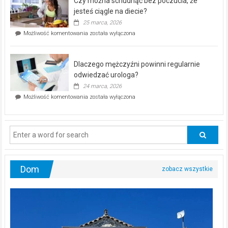
Czy można schudnąć bez poczucia, że
bezpłatna
akcja
jesteś ciągle na diecie?
profilaktyczna
25 marca, 2026
w
Czy
Możliwość komentowania
została wyłączona
Częstochowie
można
już
schudnąć
25
bez
kwietnia!
Dlaczego mężczyźni powinni regularnie
poczucia,
że
odwiedzać urologa?
jesteś
24 marca, 2026
ciągle
Dlaczego
Możliwość komentowania
została wyłączona
na
mężczyźni
diecie?
powinni
regularnie
odwiedzać
urologa?
Dom