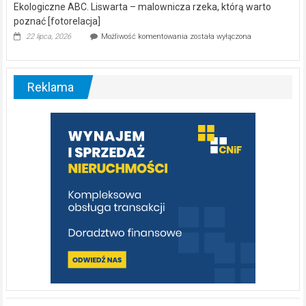
Ekologiczne ABC. Liswarta – malownicza rzeka, którą warto
poznać [fotorelacja]
Ekologiczne
22 lipca, 2026
Możliwość komentowania
została wyłączona
ABC.
Liswarta
–
malownicza
Reklama
rzeka,
którą
warto
poznać
[fotorelacja]