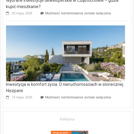
Wybrane inwestycje deweloperskie w Częstochowie – gdzie
kupić mieszkanie?
Wybrane
20 maja, 2026
Możliwość komentowania
została wyłączona
inwestycje
deweloperskie
w Częstochowie
–
gdzie
kupić
mieszkanie?
Inwestycja w komfort życia. O nieruchomościach w słonecznej
Hiszpanii
Inwestycja
15 maja, 2026
Możliwość komentowania
została wyłączona
w komfort
życia.
O nieruchomościach
w słonecznej
Reklama
Hiszpanii