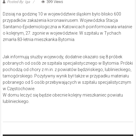
Posted By: Iga
399 Views
Dzisiaj na godzinę 10 w województwie śląskim było blisko 600
przypadków zakażenia koronawirusem. Wojewódzka Stacja
Sanitarno-Epidemiologiczna w Katowicach poinformowała właśnie
o kolejnym, 27. zgonie w województwie. W szpitalu w Tychach
zmarła 83-letnia mieszkanka Bytomia.
Jak informują służby wojewody, dodatnie okazało się 8 próbek
pobranych od osób ze szpitala specjalistycznego w Bytomia. Próbki
pochodzą od chory z m.in. z powiatów będzińskiego, lublinieckiego,
tarnogórskiego. Pozytywny wynik był także w przypadku materiału
pobranego od 5 osób przebywających w szpitalu specjalistycznym
w Częstochowie.
W domu leczyć się będzie obecnie kolejny mieszkaniec powiatu
lublinieckiego.