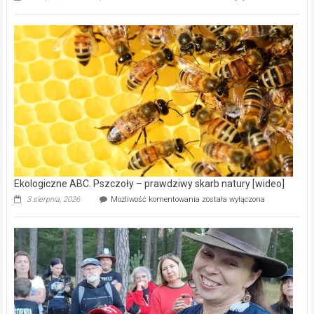
ABC.
Gmina
Wręczyca
Wielka
z
dofinansowaniem
ponad
15,6
mln
na
modernizację
oczyszczalni
ścieków
[wideo]
Ekologiczne ABC. Pszczoły – prawdziwy skarb natury [wideo]
Ekologiczne
3 sierpnia, 2026
Możliwość komentowania
została wyłączona
ABC.
Pszczoły
–
prawdziwy
skarb
natury
[wideo]