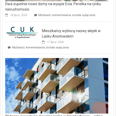
Dwa zupełnie nowe domy na wyspie Evia. Perełka na rynku
nieruchomości
Dwa
18 lipca, 2026
Możliwość komentowania
została wyłączona
zupełnie
nowe
domy
Mieszkańcy wybiorą nazwy alejek w
na
wyspie
Lasku Aniołowskim
Evia.
17 lipca, 2026
Perełka
Mieszkańcy
Możliwość komentowania
została wyłączona
na
wybiorą
rynku
nazwy
nieruchomości
alejek
w
Lasku
Aniołowskim