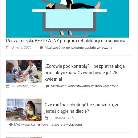
Rusza miejski, BEZPŁATNY program rehabilitacji dla seniorów!
Rusza
5 maja, 2026
Możliwość komentowania
została wyłączona
miejski,
BEZPŁATNY
program
„Zdrowie pod kontrolą” – bezpłatna akcja
rehabilitacji
dla
profilaktyczna w Częstochowie już 25
seniorów!
kwietnia!
„Zdrowie
21 kwietnia, 2026
Możliwość komentowania
została wyłączona
pod
kontrolą”
–
Czy można schudnąć bez poczucia, że
bezpłatna
akcja
jesteś ciągle na diecie?
profilaktyczna
25 marca, 2026
w
Czy
Możliwość komentowania
została wyłączona
Częstochowie
można
już
schudnąć
25