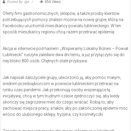
Posted By: Iga
454 Views
Oferty firm gastronomicznych, sklepów, a także prośby klientów
potrzebujących pomocy znaleźć można na nowej grupie, którą na
Facebooku uruchomili mieszkańcy powiatu lublinieckiego. W ten
sposób mieszkańcy regionu chcą razem przetrwać epidemię.
Akcja w internecie pod hasłem: „Wspieramy Lokalny Biznes – Powiat
Lubliniecki” ruszyła zaledwie dwa dni temu, a już przyłączyło się do
niej blisko 800 osób. Chętnych stale przybywa.
Jak napisali założyciele grupy, utworzono ją, aby pomóc małym,
średnim przedsiębiorcom w powiecie lublinieckim przetrwać na
rynku czas pandemii. Jak przekonują osoby wspierające tę
inicjatywę, chcą w tym trudnym czasie zjednoczyć się, aby kiedy
skończy się zagrożenie mieć do czego wracać. Robią to, aby
zachować miejsca pracy, a także, aby po zakończonej epidemii móc
wrócić do ulubionego sklepy, fryzjera, czy kosmetyczki.