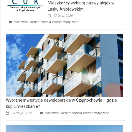
Mieszkańcy wybiorą nazwy alejek w
na
wyspie
Lasku Aniołowskim
Evia.
17 lipca, 2026
Perełka
Mieszkańcy
Możliwość komentowania
została wyłączona
na
wybiorą
rynku
nazwy
nieruchomości
alejek
w
Lasku
Aniołowskim
Wybrane inwestycje deweloperskie w Częstochowie – gdzie
kupić mieszkanie?
Wybrane
20 maja, 2026
Możliwość komentowania
została wyłączona
inwestycje
deweloperskie
w Częstochowie
–