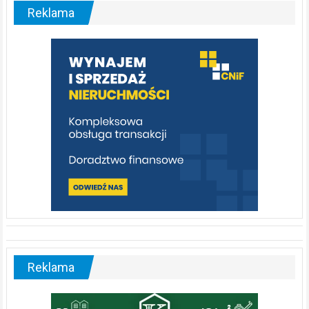
malownicza
Reklama
rzeka,
którą
warto
poznać
[fotorelacja]
Reklama