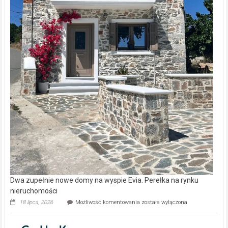
Dwa zupełnie nowe domy na wyspie Evia. Perełka na rynku
nieruchomości
Dwa
18 lipca, 2026
Możliwość komentowania
została wyłączona
zupełnie
nowe
domy