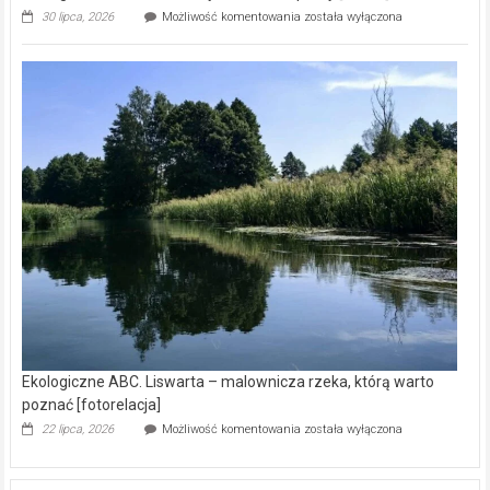
Ekologiczne
30 lipca, 2026
Możliwość komentowania
została wyłączona
ABC.
Z
kamerą
wśród
nietoperzy
[wideo]
Ekologiczne ABC. Liswarta – malownicza rzeka, którą warto
poznać [fotorelacja]
Ekologiczne
22 lipca, 2026
Możliwość komentowania
została wyłączona
ABC.
Liswarta
–