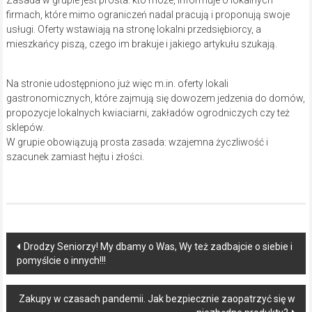
Zasada w grupie jest prosta: kto może, informuje o lokalnych
firmach, które mimo ograniczeń nadal pracują i proponują swoje
usługi. Oferty wstawiają na stronę lokalni przedsiębiorcy, a
mieszkańcy piszą, czego im brakuje i jakiego artykułu szukają.
Na stronie udostępniono już więc m.in. oferty lokali
gastronomicznych, które zajmują się dowozem jedzenia do domów,
propozycje lokalnych kwiaciarni, zakładów ogrodniczych czy też
sklepów.
W grupie obowiązują prosta zasada: wzajemna życzliwość i
szacunek zamiast hejtu i złości.
Post
Drodzy Seniorzy! My dbamy o Was, Wy też zadbajcie o siebie i
pomyślcie o innych!!!
navigation
Zakupy w czasach pandemii. Jak bezpiecznie zaopatrzyć się w