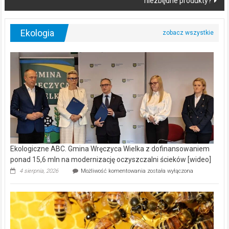
niezbędne produkty?
Ekologia
Ekologiczne ABC. Gmina Wręczyca Wielka z dofinansowaniem
ponad 15,6 mln na modernizację oczyszczalni ścieków [wideo]
Ekologiczne
4 sierpnia, 2026
Możliwość komentowania
została wyłączona
ABC.
Gmina
Wręczyca
Wielka
z
dofinansowaniem
ponad