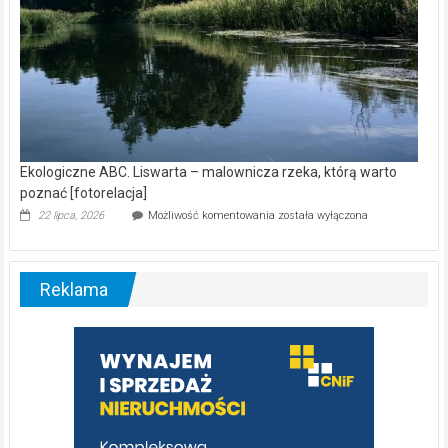
Ekologiczne ABC. Liswarta – malownicza rzeka, którą warto
poznać [fotorelacja]
Ekologiczne
22 lipca, 2026
Możliwość komentowania
została wyłączona
ABC.
Liswarta
–
malownicza
Reklama
rzeka,
którą
warto
poznać
[fotorelacja]