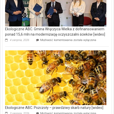
Ekologiczne ABC. Gmina Wręczyca Wielka z dofinansowaniem
ponad 15,6 mln na modernizację oczyszczalni ścieków [wideo]
Ekologiczne
4 sierpnia, 2026
Możliwość komentowania
została wyłączona
ABC.
Gmina
Wręczyca
Wielka
z
dofinansowaniem
ponad
15,6
mln
na
modernizację
oczyszczalni
ścieków
[wideo]
Ekologiczne ABC. Pszczoły – prawdziwy skarb natury [wideo]
Ekologiczne
3 sierpnia, 2026
Możliwość komentowania
została wyłączona