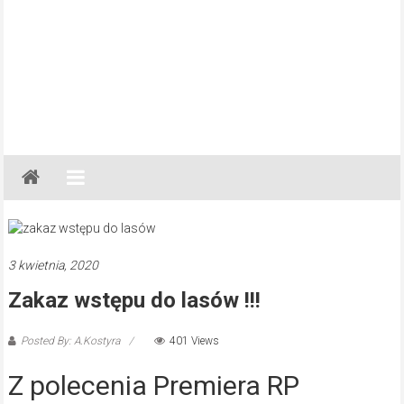
Gazeta
Regionalna
Częstochowa,
Kłobuck,
Lubliniec,
3 kwietnia, 2020
Myszków
Zakaz wstępu do lasów !!!
Posted By: A.Kostyra
401 Views
Z polecenia Premiera RP