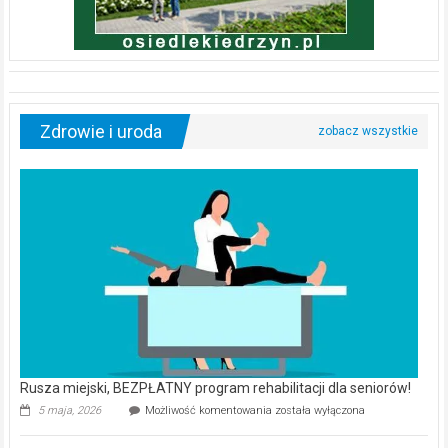
Zdrowie i uroda
Rusza miejski, BEZPŁATNY program rehabilitacji dla seniorów!
Rusza
5 maja, 2026
Możliwość komentowania
została wyłączona
miejski,
BEZPŁATNY