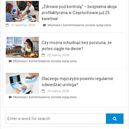
program
„Zdrowie pod kontrolą” – bezpłatna akcja
rehabilitacji
dla
profilaktyczna w Częstochowie już 25
seniorów!
kwietnia!
„Zdrowie
21 kwietnia, 2026
Możliwość komentowania
została wyłączona
pod
kontrolą”
–
Czy można schudnąć bez poczucia, że
bezpłatna
akcja
jesteś ciągle na diecie?
profilaktyczna
25 marca, 2026
w
Czy
Możliwość komentowania
została wyłączona
Częstochowie
można
już
schudnąć
25
bez
kwietnia!
Dlaczego mężczyźni powinni regularnie
poczucia,
że
odwiedzać urologa?
jesteś
24 marca, 2026
ciągle
Dlaczego
Możliwość komentowania
została wyłączona
na
mężczyźni
diecie?
powinni
regularnie
odwiedzać
urologa?