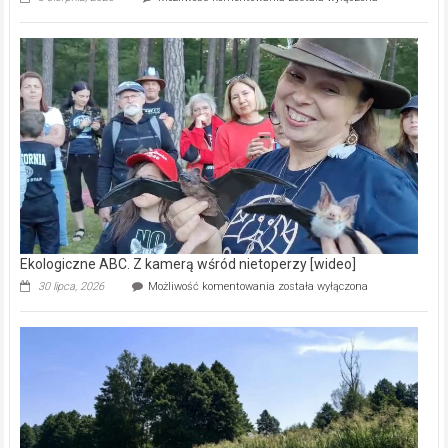
ABC.
Pszczoły
–
prawdziwy
skarb
natury
[wideo]
Ekologiczne ABC. Z kamerą wśród nietoperzy [wideo]
Ekologiczne
30 lipca, 2026
Możliwość komentowania
została wyłączona
ABC.
Z
kamerą
wśród
nietoperzy
[wideo]