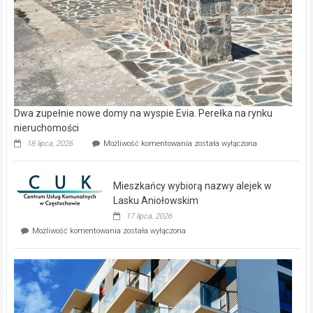
Dwa zupełnie nowe domy na wyspie Evia. Perełka na rynku
nieruchomości
Dwa
18 lipca, 2026
Możliwość komentowania
została wyłączona
zupełnie
nowe
domy
Mieszkańcy wybiorą nazwy alejek w
na
wyspie
Lasku Aniołowskim
Evia.
17 lipca, 2026
Perełka
Mieszkańcy
Możliwość komentowania
została wyłączona
na
wybiorą
rynku
nazwy
nieruchomości
alejek
w
Lasku
Aniołowskim