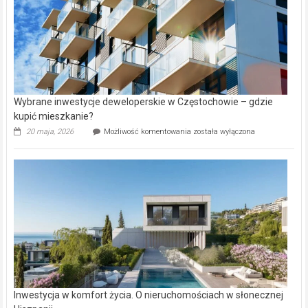
Wybrane inwestycje deweloperskie w Częstochowie – gdzie
kupić mieszkanie?
Wybrane
20 maja, 2026
Możliwość komentowania
została wyłączona
inwestycje
deweloperskie
w Częstochowie
–
gdzie
kupić
mieszkanie?
Inwestycja w komfort życia. O nieruchomościach w słonecznej