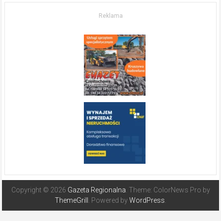
O nieruchomościach
w słonecznej
Reklama
Hiszpanii
Copyright © 2026
Gazeta Regionalna
. Theme: ColorNews Pro by
ThemeGrill
. Powered by
WordPress
.