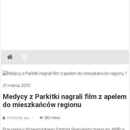
Gazeta
Regionalna
Częstochowa,
Kłobuck,
Lubliniec,
31 marca, 2020
Myszków
Medycy z Parkitki nagrali film z apelem
do mieszkańców regionu
Posted By: Iga
385 Views
Pracownicy Wojewódzkiego Szpitala Specjalistycznego im. NMP w