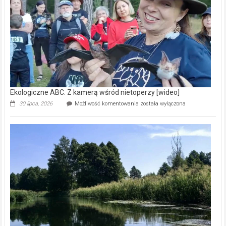
natury
[wideo]
Ekologiczne ABC. Z kamerą wśród nietoperzy [wideo]
Ekologiczne
30 lipca, 2026
Możliwość komentowania
została wyłączona
ABC.
Z
kamerą
wśród
nietoperzy
[wideo]