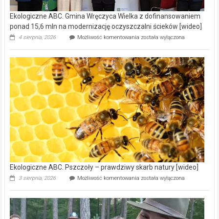
Ekologiczne ABC. Gmina Wręczyca Wielka z dofinansowaniem
ponad 15,6 mln na modernizację oczyszczalni ścieków [wideo]
Ekologiczne
4 sierpnia, 2026
Możliwość komentowania
została wyłączona
ABC.
Gmina
Wręczyca
Wielka
z
dofinansowaniem
ponad
15,6
mln
na
modernizację
oczyszczalni
ścieków
[wideo]
Ekologiczne ABC. Pszczoły – prawdziwy skarb natury [wideo]
Ekologiczne
3 sierpnia, 2026
Możliwość komentowania
została wyłączona
ABC.
Pszczoły
–
prawdziwy
skarb