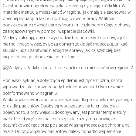
Częstochowie nagrali w związku z obecną sytuacją krótki film. W
materiale instruują mieszkańców regionu, jak mają się zachować w
obecnej sytuacji, a także informują o swojej pracy. W filmie
podziękowano również darczyńcom i mieszkańcom Częstochowy
zaangażowanym w pomoc i wsparcie placówki.
Medycy zalecają, aby nie wychodzić bez potrzeby z domów, a jeśli
nie ma innego wyjść, by poza domem zakładać maseczkę, unikać
skupisk ludzi i załatwiać niezbędne sprawy jak najszybciej, bez
niepotrzebnego chodzenia po mieście.
Ponieważ sytuacja dotycząca epidemii jest dynamiczna, szpital
wprowadza stale nowe zasady funkcjonowania. O tym również
poinformowano w nagraniu.
W placówce stworzono osobne wejścia dla personelu medycznego
oraz dla pacjentów. Osoby są wpuszczane na teren placówki
pojedynczo, a przy wejściu dokonywany jest pomiar temperatury
ciała. Przed wejściem na teren szpitala każdy ma obowiązek
dezynfekować ręce oraz posiadać własną maseczkę ochronną na
twarz. Do obowiązków pacjentów należy ponadto wypełnienie