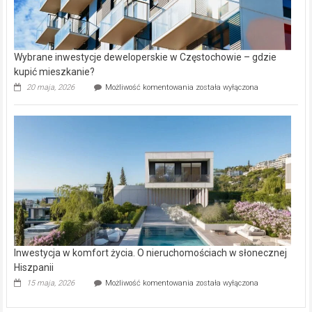
Wybrane inwestycje deweloperskie w Częstochowie – gdzie
kupić mieszkanie?
Wybrane
20 maja, 2026
Możliwość komentowania
została wyłączona
inwestycje
deweloperskie
w Częstochowie
–
gdzie
kupić
mieszkanie?
Inwestycja w komfort życia. O nieruchomościach w słonecznej
Hiszpanii
Inwestycja
15 maja, 2026
Możliwość komentowania
została wyłączona
w komfort
życia.