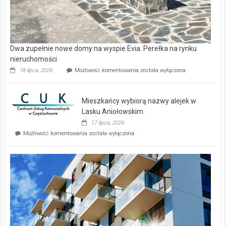
Dwa zupełnie nowe domy na wyspie Evia. Perełka na rynku
nieruchomości
Dwa
18 lipca, 2026
Możliwość komentowania
została wyłączona
zupełnie
nowe
domy
Mieszkańcy wybiorą nazwy alejek w
na
wyspie
Lasku Aniołowskim
Evia.
17 lipca, 2026
Perełka
Mieszkańcy
Możliwość komentowania
została wyłączona
na
wybiorą
rynku
nazwy
nieruchomości
alejek
w
Lasku
Aniołowskim