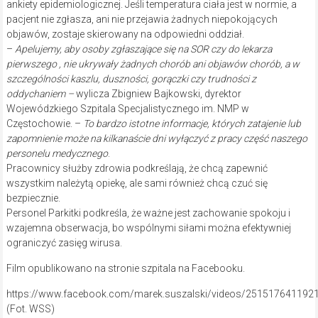
ankiety epidemiologicznej. Jeśli temperatura ciała jest w normie, a
pacjent nie zgłasza, ani nie przejawia żadnych niepokojących
objawów, zostaje skierowany na odpowiedni oddział.
–
Apelujemy, aby osoby zgłaszające się na SOR czy do lekarza
pierwszego , nie ukrywały żadnych chorób ani objawów chorób, a w
szczególności kaszlu, duszności, gorączki czy trudności z
oddychaniem –
wylicza Zbigniew Bajkowski, dyrektor
Wojewódzkiego Szpitala Specjalistycznego im. NMP w
Częstochowie. –
To bardzo istotne informacje, których zatajenie lub
zapomnienie może na kilkanaście dni wyłączyć z pracy część naszego
personelu medycznego
.
Pracownicy służby zdrowia podkreślają, że chcą zapewnić
wszystkim należytą opiekę, ale sami również chcą czuć się
bezpiecznie.
Personel Parkitki podkreśla, że ważne jest zachowanie spokoju i
wzajemna obserwacja, bo wspólnymi siłami można efektywniej
ograniczyć zasięg wirusa.
Film opublikowano na stronie szpitala na Facebooku.
https://www.facebook.com/marek.suszalski/videos/2515176
(Fot. WSS)