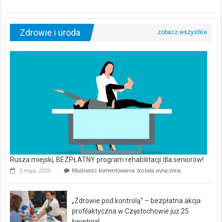
Zdrowie i uroda
Rusza miejski, BEZPŁATNY program rehabilitacji dla seniorów!
Rusza
5 maja, 2026
Możliwość komentowania
została wyłączona
miejski,
BEZPŁATNY
program
„Zdrowie pod kontrolą” – bezpłatna akcja
rehabilitacji
dla
profilaktyczna w Częstochowie już 25
seniorów!
kwietnia!