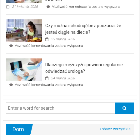
„Zdrowie
21 kwietnia, 2026
Możliwość komentowania
została wyłączona
pod
kontrolą”
–
Czy można schudnąć bez poczucia, że
bezpłatna
akcja
jesteś ciągle na diecie?
profilaktyczna
25 marca, 2026
w
Czy
Możliwość komentowania
została wyłączona
Częstochowie
można
już
schudnąć
25
bez
kwietnia!
Dlaczego mężczyźni powinni regularnie
poczucia,
że
odwiedzać urologa?
jesteś
24 marca, 2026
ciągle
Dlaczego
Możliwość komentowania
została wyłączona
na
mężczyźni
diecie?
powinni
regularnie
odwiedzać
urologa?
Dom