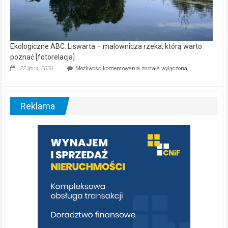
Ekologiczne ABC. Liswarta – malownicza rzeka, którą warto
poznać [fotorelacja]
Ekologiczne
22 lipca, 2026
Możliwość komentowania
została wyłączona
ABC.
Liswarta
–
malownicza
Reklama
rzeka,
którą
warto
poznać
[fotorelacja]