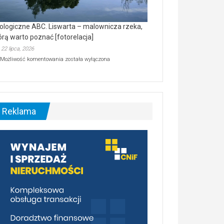
ologiczne ABC. Liswarta – malownicza rzeka,
órą warto poznać [fotorelacja]
22 lipca, 2026
Ekologiczne
Możliwość komentowania
została wyłączona
ABC.
Liswarta
–
malownicza
rzeka,
którą
Reklama
warto
poznać
[fotorelacja]