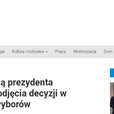
gia
Kultura i rozrywka
Praca
Motoryzacja
Dom
ją prezydenta
djęcia decyzji w
wyborów