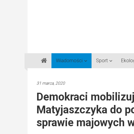
Gazeta
Wiadomości
Sport
Ekolo
Regionalna
Częstochowa,
Kłobuck,
31 marca, 2020
Lubliniec,
Demokraci mobilizu
Myszków
Matyjaszczyka do po
sprawie majowych 