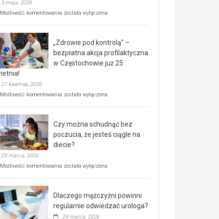
5 maja, 2026
Rusza
Możliwość komentowania
została wyłączona
miejski,
BEZPŁATNY
program
„Zdrowie pod kontrolą” –
rehabilitacji
dla
bezpłatna akcja profilaktyczna
seniorów!
w Częstochowie już 25
ietnia!
21 kwietnia, 2026
„Zdrowie
Możliwość komentowania
została wyłączona
pod
kontrolą”
–
Czy można schudnąć bez
bezpłatna
akcja
poczucia, że jesteś ciągle na
profilaktyczna
diecie?
w
25 marca, 2026
Częstochowie
już
Czy
Możliwość komentowania
została wyłączona
25
można
kwietnia!
schudnąć
bez
Dlaczego mężczyźni powinni
poczucia,
że
regularnie odwiedzać urologa?
jesteś
24 marca, 2026