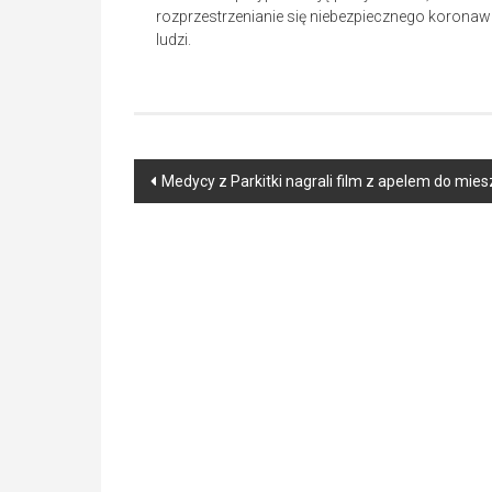
rozprzestrzenianie się niebezpiecznego koronawi
ludzi.
Post
Medycy z Parkitki nagrali film z apelem do mi
navigation