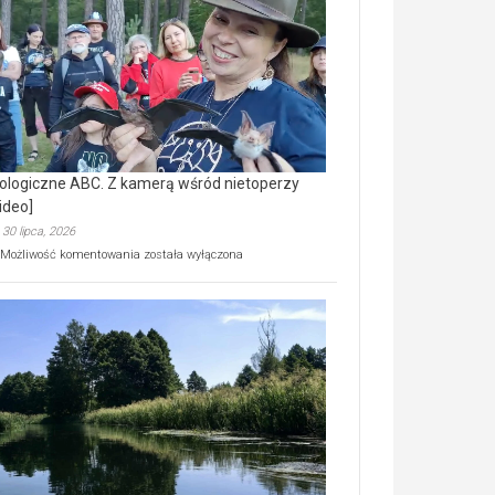
prawdziwy
skarb
natury
[wideo]
ologiczne ABC. Z kamerą wśród nietoperzy
ideo]
30 lipca, 2026
Ekologiczne
Możliwość komentowania
została wyłączona
ABC.
Z
kamerą
wśród
nietoperzy
[wideo]