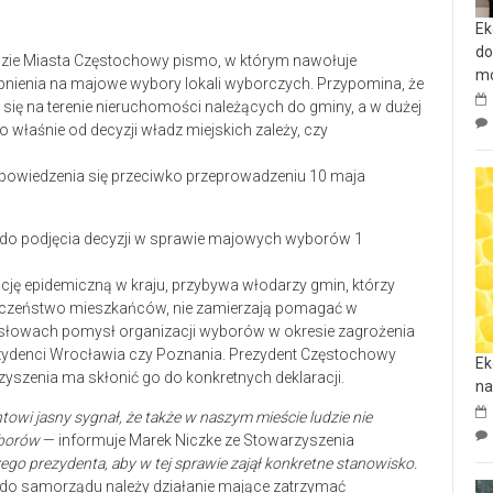
Ek
do
zie Miasta Częstochowy pismo, w którym nawołuje
mo
pnienia na majowe wybory lokali wyborczych. Przypomina, że
się na terenie nieruchomości należących do gminy, a w dużej
właśnie od decyzji władz miejskich zależy, czy
powiedzenia się przeciwko przeprowadzeniu 10 maja
cję epidemiczną w kraju, przybywa włodarzy gmin, którzy
ieczeństwo mieszkańców, nie zamierzają pomagać w
 słowach pomysł organizacji wyborów w okresie zagrożenia
ezydenci Wrocławia czy Poznania. Prezydent Częstochowy
Ek
zyszenia ma skłonić go do konkretnych deklaracji.
na
towi jasny sygnał, że także w naszym mieście ludzie nie
yborów
— informuje Marek Niczke ze Stowarzyszenia
o prezydenta, aby w tej sprawie zajął konkretne stanowisko.
 do samorządu należy działanie mające zatrzymać