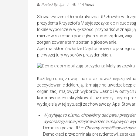
Posted By: Iga
414 Views
Stowarzyszenie Demokratyczna RP złożyło w Urzęd
prezydenta Krzysztofa Matyjaszczyka do nieudostę
lokale wyborcze w większości przypadków znajdują 
mierze w szkołach podległych samorządowi, więc to 
zorganizowane tam zostanie głosowanie.
Apel ma skłonić władze Częstochowy do jasnego o
pierwszej tury wyborów prezydenckich.
Każdego dnia, z uwagi na coraz poważniejszą sytua
zdecydowanie deklarują, iż mając na uwadze bezp
organizacji majowych wyborów. Jasno i w ostrych
koronawirusem skrytykowali już między innymi pr
wydaje się w tej sytuacji zachowawczy. Apel Stowar
Wysyłając to pismo, chcieliśmy dać panu prezyden
wyobrażają sobie przeprowadzenia majowych w
Demokratyczna RP. –
Chcemy zmobilizować naszeg
Demokraci przypominają prezydentowi, że także