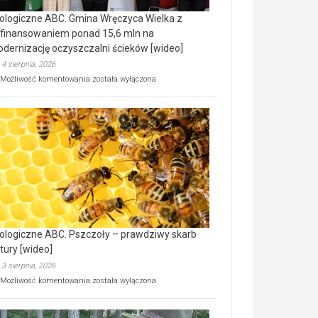
ologiczne ABC. Gmina Wręczyca Wielka z
finansowaniem ponad 15,6 mln na
dernizację oczyszczalni ścieków [wideo]
4 sierpnia, 2026
Ekologiczne
Możliwość komentowania
została wyłączona
ABC.
Gmina
Wręczyca
Wielka
z
dofinansowaniem
ponad
15,6
mln
na
modernizację
oczyszczalni
ścieków
ologiczne ABC. Pszczoły – prawdziwy skarb
[wideo]
tury [wideo]
3 sierpnia, 2026
Ekologiczne
Możliwość komentowania
została wyłączona
ABC.
Pszczoły
–