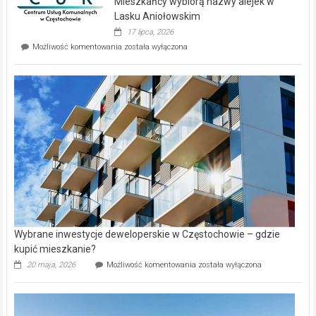
Mieszkańcy wybiorą nazwy alejek w
na
wyspie
Lasku Aniołowskim
Evia.
17 lipca, 2026
Perełka
Mieszkańcy
Możliwość komentowania
została wyłączona
na
wybiorą
rynku
nazwy
nieruchomości
alejek
w
Lasku
Aniołowskim
Wybrane inwestycje deweloperskie w Częstochowie – gdzie
kupić mieszkanie?
Wybrane
20 maja, 2026
Możliwość komentowania
została wyłączona
inwestycje
deweloperskie
w Częstochowie
–