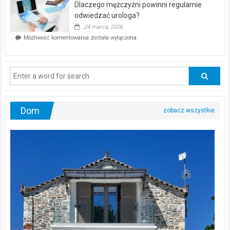
Dlaczego mężczyźni powinni regularnie
poczucia,
że
odwiedzać urologa?
jesteś
24 marca, 2026
ciągle
Dlaczego
Możliwość komentowania
została wyłączona
na
mężczyźni
diecie?
powinni
regularnie
odwiedzać
urologa?
Dom