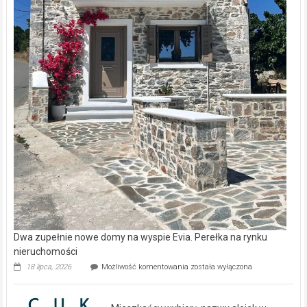
Dwa zupełnie nowe domy na wyspie Evia. Perełka na rynku
nieruchomości
Dwa
18 lipca, 2026
Możliwość komentowania
została wyłączona
zupełnie
nowe
domy