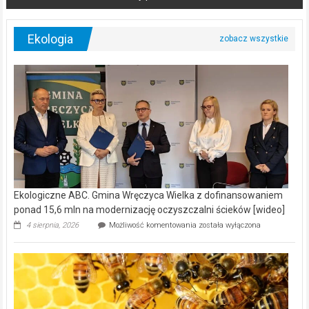
Ekologia
Ekologiczne ABC. Gmina Wręczyca Wielka z dofinansowaniem
ponad 15,6 mln na modernizację oczyszczalni ścieków [wideo]
Ekologiczne
4 sierpnia, 2026
Możliwość komentowania
została wyłączona
ABC.
Gmina
Wręczyca
Wielka
z
dofinansowaniem
ponad