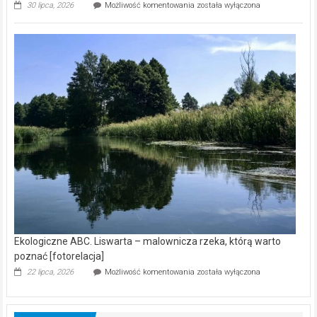
Ekologiczne
30 lipca, 2026
Możliwość komentowania
została wyłączona
ABC.
Z
kamerą
wśród
nietoperzy
[wideo]
Ekologiczne ABC. Liswarta – malownicza rzeka, którą warto
poznać [fotorelacja]
Ekologiczne
22 lipca, 2026
Możliwość komentowania
została wyłączona
ABC.
Liswarta
–
malownicza