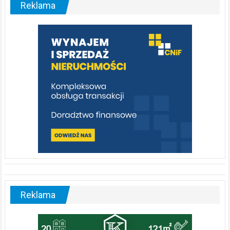
Reklama
rzeka,
którą
warto
poznać
[fotorelacja]
Reklama