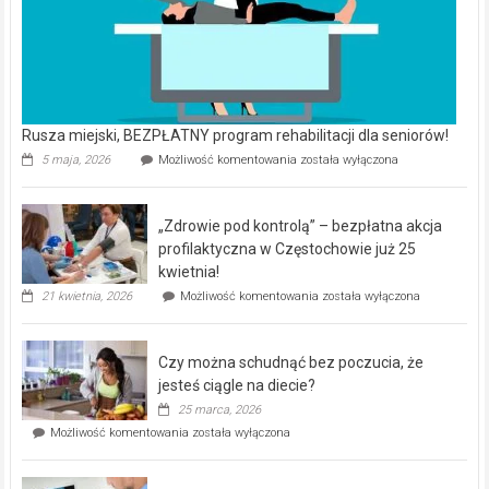
Rusza miejski, BEZPŁATNY program rehabilitacji dla seniorów!
Rusza
5 maja, 2026
Możliwość komentowania
została wyłączona
miejski,
BEZPŁATNY
program
„Zdrowie pod kontrolą” – bezpłatna akcja
rehabilitacji
dla
profilaktyczna w Częstochowie już 25
seniorów!
kwietnia!
„Zdrowie
21 kwietnia, 2026
Możliwość komentowania
została wyłączona
pod
kontrolą”
–
Czy można schudnąć bez poczucia, że
bezpłatna
akcja
jesteś ciągle na diecie?
profilaktyczna
25 marca, 2026
w
Czy
Możliwość komentowania
została wyłączona
Częstochowie
można
już
schudnąć
25
bez
kwietnia!