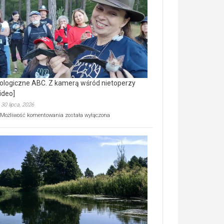
prawdziwy
skarb
natury
[wideo]
ologiczne ABC. Z kamerą wśród nietoperzy
ideo]
30 lipca, 2026
Ekologiczne
Możliwość komentowania
została wyłączona
ABC.
Z
kamerą
wśród
nietoperzy
[wideo]