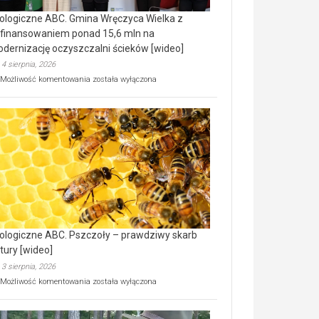
ologiczne ABC. Gmina Wręczyca Wielka z
finansowaniem ponad 15,6 mln na
dernizację oczyszczalni ścieków [wideo]
4 sierpnia, 2026
Ekologiczne
Możliwość komentowania
została wyłączona
ABC.
Gmina
Wręczyca
Wielka
z
dofinansowaniem
ponad
15,6
mln
na
modernizację
oczyszczalni
ścieków
ologiczne ABC. Pszczoły – prawdziwy skarb
[wideo]
tury [wideo]
3 sierpnia, 2026
Ekologiczne
Możliwość komentowania
została wyłączona
ABC.
Pszczoły
–