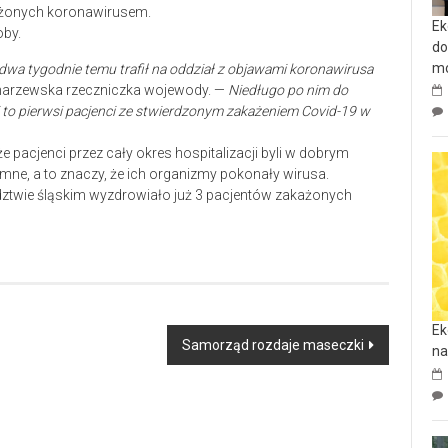
ażonych koronawirusem.
Ek
oby.
do
mo
 dwa tygodnie temu trafił na oddział z objawami koronawirusa
harzewska rzeczniczka wojewody. —
Niedługo po nim do
li to pierwsi pacjenci ze stwierdzonym zakażeniem Covid-19 w
e pacjenci przez cały okres hospitalizacji byli w dobrym
emne, a to znaczy, że ich organizmy pokonały wirusa.
twie śląskim wyzdrowiało już 3 pacjentów zakażonych
Ek
Samorząd rozdaje maseczki
na