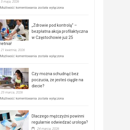
5 maja, 2026
Rusza
Możliwość komentowania
została wyłączona
miejski,
BEZPŁATNY
program
„Zdrowie pod kontrolą” –
rehabilitacji
dla
bezpłatna akcja profilaktyczna
seniorów!
w Częstochowie już 25
ietnia!
21 kwietnia, 2026
„Zdrowie
Możliwość komentowania
została wyłączona
pod
kontrolą”
–
Czy można schudnąć bez
bezpłatna
akcja
poczucia, że jesteś ciągle na
profilaktyczna
diecie?
w
25 marca, 2026
Częstochowie
już
Czy
Możliwość komentowania
została wyłączona
25
można
kwietnia!
schudnąć
bez
Dlaczego mężczyźni powinni
poczucia,
że
regularnie odwiedzać urologa?
jesteś
24 marca, 2026