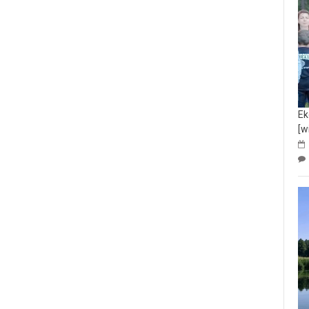
Ek
[w