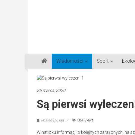
Gazeta
Wiadomości
Sport
Ekolo
Regionalna
Częstochowa,
Kłobuck,
Lubliniec,
26 marca, 2020
Myszków
Są pierwsi wyleczen
Posted By: Iga
384 Views
W natłoku informacji o kolejnych zarażonych, na s