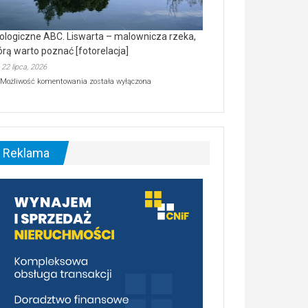
ologiczne ABC. Liswarta – malownicza rzeka,
órą warto poznać [fotorelacja]
22 lipca, 2026
Ekologiczne
Możliwość komentowania
została wyłączona
ABC.
Liswarta
–
malownicza
rzeka,
którą
Reklama
warto
poznać
[fotorelacja]