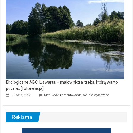
wśród
nietoperzy
[wideo]
Ekologiczne ABC. Liswarta – malownicza rzeka, którą warto
poznać [fotorelacja]
Ekologiczne
22 lipca, 2026
Możliwość komentowania
została wyłączona
ABC.
Liswarta
–
malownicza
Reklama
rzeka,
którą
warto
poznać