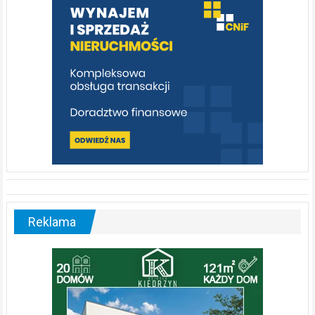
[fotorelacja]
Reklama