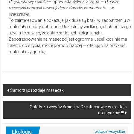
Częstochowy i okolic
— opowiada Sylwia Grząba. –
O nasze
maseczki poprosił nawet jeden z domów kombatanta ….w
Warszawie.
To zainteresowanie pokazuje, jak duże są braki w zaopatrzeniu w
materiały i ubiory ochronne. Uczestnicy wielkiego, chałupniczego
szycia liczą więc, że dołączą do nich kolejni chętni.
Zapotrzebowanie na maseczki jest ogromne. Jeżeli ktoś nie ma
talentu do szycia, może pomóc inaczej — oferując na przykład
materiał czy gumkę.
Post
Samorząd rozdaje maseczki
navigation
Opłaty za wywóz śmieci w Częstochowie wzrastają
drastycznie !!!
Ekologia