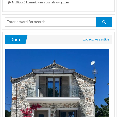
Dlaczego
Możliwość komentowania
została wyłączona
na
mężczyźni
diecie?
powinni
regularnie
odwiedzać
urologa?
Dom