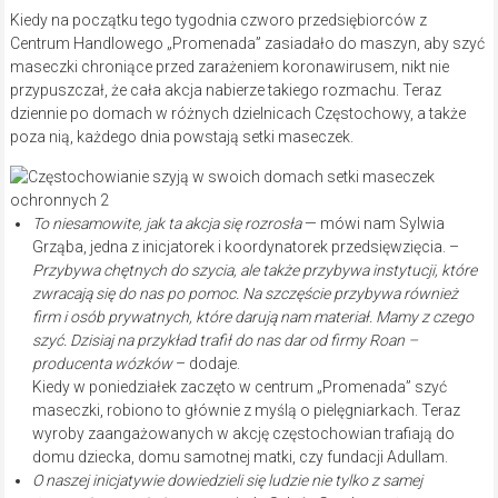
Kiedy na początku tego tygodnia czworo przedsiębiorców z
Centrum Handlowego „Promenada” zasiadało do maszyn, aby szyć
maseczki chroniące przed zarażeniem koronawirusem, nikt nie
przypuszczał, że cała akcja nabierze takiego rozmachu. Teraz
dziennie po domach w różnych dzielnicach Częstochowy, a także
poza nią, każdego dnia powstają setki maseczek.
To niesamowite, jak ta akcja się rozrosła
— mówi nam Sylwia
Grząba, jedna z inicjatorek i koordynatorek przedsięwzięcia. –
Przybywa chętnych do szycia, ale także przybywa instytucji, które
zwracają się do nas po pomoc. Na szczęście przybywa również
firm i osób prywatnych, które darują nam materiał. Mamy z czego
szyć. Dzisiaj na przykład trafił do nas dar od firmy Roan –
producenta wózków
– dodaje.
Kiedy w poniedziałek zaczęto w centrum „Promenada” szyć
maseczki, robiono to głównie z myślą o pielęgniarkach. Teraz
wyroby zaangażowanych w akcję częstochowian trafiają do
domu dziecka, domu samotnej matki, czy fundacji Adullam.
O naszej inicjatywie dowiedzieli się ludzie nie tylko z samej