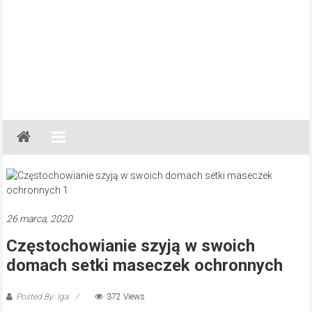
Gazeta
Regionalna
Częstochowa,
Kłobuck,
Lubliniec,
26 marca, 2020
Myszków
Częstochowianie szyją w swoich
domach setki maseczek ochronnych
Posted By: Iga
372 Views