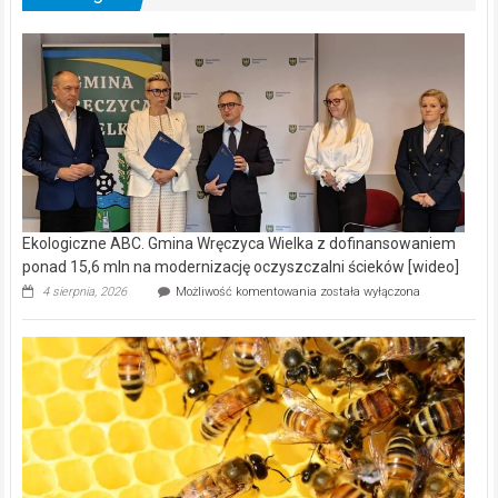
Ekologiczne ABC. Gmina Wręczyca Wielka z dofinansowaniem
ponad 15,6 mln na modernizację oczyszczalni ścieków [wideo]
Ekologiczne
4 sierpnia, 2026
Możliwość komentowania
została wyłączona
ABC.
Gmina
Wręczyca
Wielka
z
dofinansowaniem
ponad
15,6
mln
na
modernizację