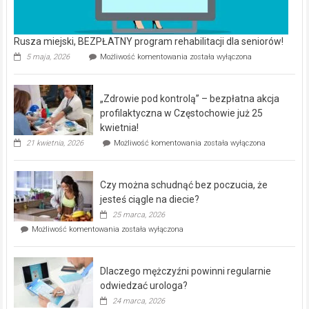
Rusza miejski, BEZPŁATNY program rehabilitacji dla seniorów!
Rusza
5 maja, 2026
Możliwość komentowania
została wyłączona
miejski,
BEZPŁATNY
program
„Zdrowie pod kontrolą” – bezpłatna akcja
rehabilitacji
dla
profilaktyczna w Częstochowie już 25
seniorów!
kwietnia!
„Zdrowie
21 kwietnia, 2026
Możliwość komentowania
została wyłączona
pod
kontrolą”
–
Czy można schudnąć bez poczucia, że
bezpłatna
akcja
jesteś ciągle na diecie?
profilaktyczna
25 marca, 2026
w
Czy
Możliwość komentowania
została wyłączona
Częstochowie
można
już
schudnąć
25
bez
kwietnia!
Dlaczego mężczyźni powinni regularnie
poczucia,
że
odwiedzać urologa?
jesteś
24 marca, 2026
ciągle