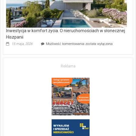
Inwestycja w komfort życia. O nieruchomościach w słonecznej
Hiszpanii
Inwestycja
15 maja, 2026
Możliwość komentowania
została wyłączona
w komfort
życia.
O nieruchomościach
w słonecznej
Reklama
Hiszpanii