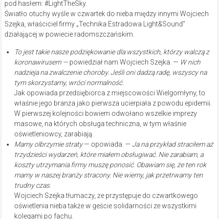
pod hasłem: #LightTheSky.
Światło otuchy wyśle w czwartek do nieba między innymi Wojciech
Szejka, właściciel firmy „Technika Estradowa Light&Sound”
działającej w powiecie radomszczańskim.
To jest takie nasze podziękowanie dla wszystkich, którzy walczą z
koronawirusem —
powiedział nam Wojciech Szejka. —
W nich
nadzieja na zwalczenie choroby. Jeśli oni dadzą radę, wszyscy na
tym skorzystamy, wróci normalność.
Jak opowiada przedsiębiorca z miejscowości Wielgomłyny, to
właśnie jego branża jako pierwsza ucierpiała z powodu epidemii.
W pierwszej kolejności bowiem odwołano wszelkie imprezy
masowe, na których obsługa techniczna, w tym właśnie
oświetleniowcy, zarabiają.
Mamy olbrzymie straty
— opowiada. —
Ja na przykład straciłem aż
trzydzieści wydarzeń, które miałem obsługiwać. Nie zarabiam, a
koszty utrzymania firmy muszę ponosić. Obawiam się, że ten rok
mamy w naszej branży stracony. Nie wiemy, jak przetrwamy ten
trudny czas.
Wojciech Szejka tłumaczy, że przystępuje do czwartkowego
oświetlenia nieba także w geście solidarności ze wszystkimi
kolegami po fachu.