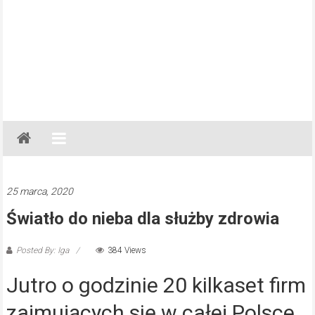
Gazeta
Regionalna
Częstochowa,
Kłobuck,
25 marca, 2020
Lubliniec,
Światło do nieba dla służby zdrowia
Myszków
Posted By: Iga
384 Views
Jutro o godzinie 20 kilkaset firm
zajmujących się w całej Polsce