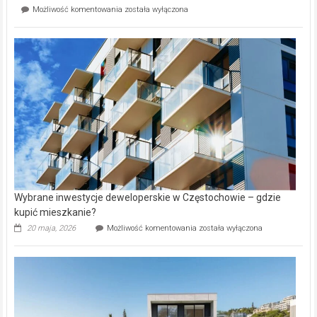
Mieszkańcy
Możliwość komentowania
została wyłączona
na
wybiorą
rynku
nazwy
nieruchomości
alejek
w
Lasku
Aniołowskim
Wybrane inwestycje deweloperskie w Częstochowie – gdzie
kupić mieszkanie?
Wybrane
20 maja, 2026
Możliwość komentowania
została wyłączona
inwestycje
deweloperskie
w Częstochowie
–
gdzie
kupić
mieszkanie?