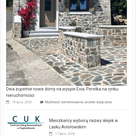
Dwa zupełnie nowe domy na wyspie Evia. Perełka na rynku
nieruchomości
Dwa
18 lipca, 2026
Możliwość komentowania
została wyłączona
zupełnie
nowe
domy
Mieszkańcy wybiorą nazwy alejek w
na
wyspie
Lasku Aniołowskim
Evia.
17 lipca, 2026
Perełka