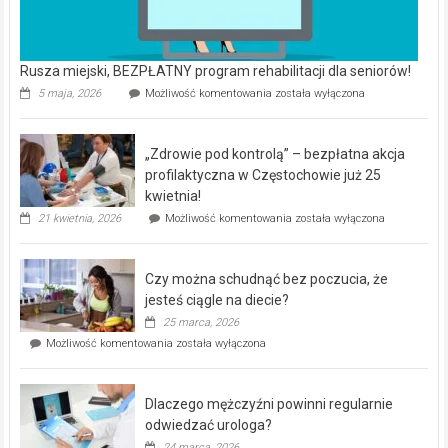
Rusza miejski, BEZPŁATNY program rehabilitacji dla seniorów!
Rusza
5 maja, 2026
Możliwość komentowania
została wyłączona
miejski,
BEZPŁATNY
program
„Zdrowie pod kontrolą” – bezpłatna akcja
rehabilitacji
dla
profilaktyczna w Częstochowie już 25
seniorów!
kwietnia!
„Zdrowie
21 kwietnia, 2026
Możliwość komentowania
została wyłączona
pod
kontrolą”
–
Czy można schudnąć bez poczucia, że
bezpłatna
akcja
jesteś ciągle na diecie?
profilaktyczna
25 marca, 2026
w
Czy
Możliwość komentowania
została wyłączona
Częstochowie
można
już
schudnąć
25
bez
kwietnia!
Dlaczego mężczyźni powinni regularnie
poczucia,
że
odwiedzać urologa?
jesteś
24 marca, 2026