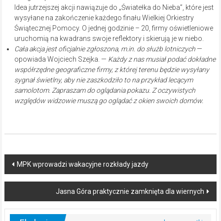
Idea jutrzejszej akcji nawiązuje do „Światełka do Nieba”, które jest
wysyłane na zakończenie każdego finału Wielkiej Orkiestry
Świątecznej Pomocy. O jednej godzinie – 20, firmy oświetleniowe
uruchomią na kwadrans swoje reflektory i skierują je w niebo.
Cała akcja jest oficjalnie zgłoszona, m.in. do służb lotniczych
—
opowiada Wojciech Szejka. —
Każdy z nas musiał podać dokładne
współrzędne geograficzne firmy, z której terenu będzie wysyłany
sygnał świetlny, aby nie zaszkodziło to na przykład lecącym
samolotom. Zapraszam do oglądania pokazu. Z oczywistych
względów widzowie muszą go oglądać z okien swoich domów.
Post
MPK wprowadzi wakacyjne rozkłady jazdy
navigation
Jasna Góra praktycznie zamknięta dla wiernych