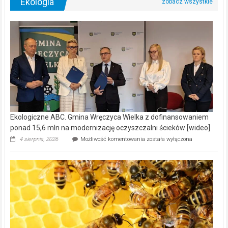
Ekologia
Ekologiczne ABC. Gmina Wręczyca Wielka z dofinansowaniem
ponad 15,6 mln na modernizację oczyszczalni ścieków [wideo]
Ekologiczne
4 sierpnia, 2026
Możliwość komentowania
została wyłączona
ABC.
Gmina
Wręczyca
Wielka
z
dofinansowaniem
ponad
15,6
mln
na