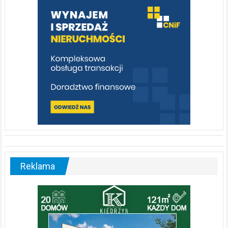
poznać
[fotorelacja]
Reklama