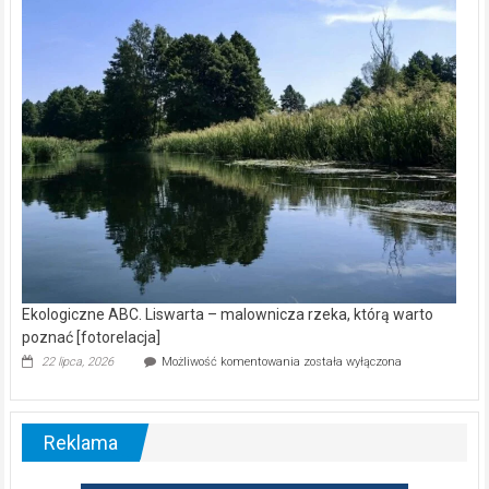
kamerą
wśród
nietoperzy
[wideo]
Ekologiczne ABC. Liswarta – malownicza rzeka, którą warto
poznać [fotorelacja]
Ekologiczne
22 lipca, 2026
Możliwość komentowania
została wyłączona
ABC.
Liswarta
–
malownicza
Reklama
rzeka,
którą
warto