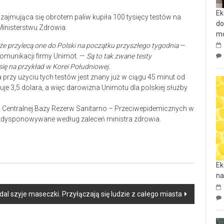
Ek
ajmująca się obrotem paliw kupiła 100 tysięcy testów na
do
inisterstwu Zdrowia.
mo
że przylecą one do Polski na początku przyszłego tygodnia
—
omunikacji firmy Unimot. —
Są to tak zwane testy
 się na przykład w Korei Południowej.
a przy użyciu tych testów jest znany już w ciągu 45 minut od
uje 3,5 dolara, a więc darowizna Unimotu dla polskiej służby
o Centralnej Bazy Rezerw Sanitarno – Przeciwepidemicznych w
ozdysponowywane według zaleceń ministra zdrowia.
Ek
na
l szyje maseczki. Przyłączają się ludzie z całego miasta