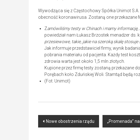
Wywodząca się z Częstochowy Spółka Unimot S.A. z
obecność koronawirusa. Zostaną one przekazane M
Z
amówiliśmy testy w Chinach i mamy informację, 
powiedział nam Łukasz Brzostek menadżer ds. k
przesiewowe, takie, jakie na szeroką skalę stosuje
Jak informuje przedstawiciel firmy, wynik badani
pobrania materiału od pacjenta. Każdy test koszt
zdrowia warta jest około 1,5 mln złotych.
Kupione przez firmę testy zostaną przekazane d
Porębach koło Zduńskiej Woli. Stamtąd będą r
(Fot. Unimot)
Post
Nowe obostrzenia rządu
„Promenada” nada
navigation