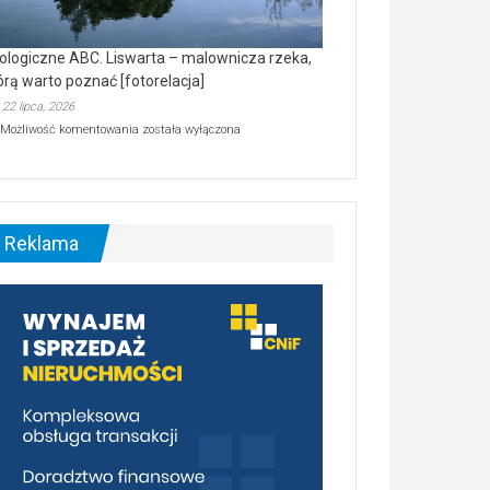
ologiczne ABC. Liswarta – malownicza rzeka,
órą warto poznać [fotorelacja]
22 lipca, 2026
Ekologiczne
Możliwość komentowania
została wyłączona
ABC.
Liswarta
–
malownicza
rzeka,
którą
Reklama
warto
poznać
[fotorelacja]