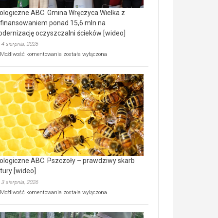
ologiczne ABC. Gmina Wręczyca Wielka z
finansowaniem ponad 15,6 mln na
dernizację oczyszczalni ścieków [wideo]
4 sierpnia, 2026
Ekologiczne
Możliwość komentowania
została wyłączona
ABC.
Gmina
Wręczyca
Wielka
z
dofinansowaniem
ponad
15,6
mln
na
modernizację
oczyszczalni
ścieków
ologiczne ABC. Pszczoły – prawdziwy skarb
[wideo]
tury [wideo]
3 sierpnia, 2026
Ekologiczne
Możliwość komentowania
została wyłączona
ABC.
Pszczoły
–