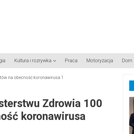
gia
Kultura i rozrywka
Praca
Motoryzacja
Dom
sterstwu Zdrowia 100
ność koronawirusa