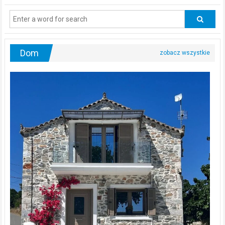
regularnie
odwiedzać
urologa?
Dom