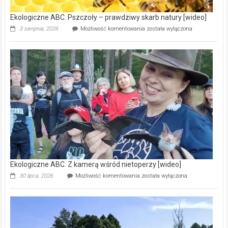
Ekologiczne ABC. Pszczoły – prawdziwy skarb natury [wideo]
Ekologiczne
3 sierpnia, 2026
Możliwość komentowania
została wyłączona
ABC.
Pszczoły
–
prawdziwy
skarb
natury
[wideo]
Ekologiczne ABC. Z kamerą wśród nietoperzy [wideo]
Ekologiczne
30 lipca, 2026
Możliwość komentowania
została wyłączona
ABC.
Z
kamerą
wśród
nietoperzy
[wideo]