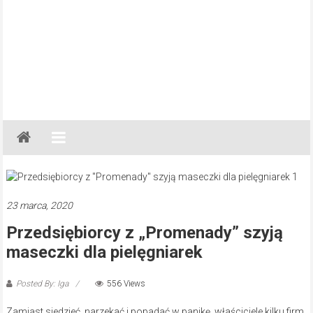
Gazeta
Regionalna
Częstochowa,
Kłobuck,
Lubliniec,
23 marca, 2020
Myszków
Przedsiębiorcy z „Promenady” szyją
maseczki dla pielęgniarek
Posted By: Iga
556 Views
Zamiast siedzieć, narzekać i popadać w panikę, właściciele kilku firm