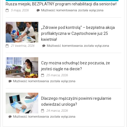
Rusza miejski, BEZPŁATNY program rehabilitacji dla seniorów!
Rusza
5 maja, 2026
Możliwość komentowania
została wyłączona
miejski,
BEZPŁATNY
program
„Zdrowie pod kontrolą” – bezpłatna akcja
rehabilitacji
dla
profilaktyczna w Częstochowie już 25
seniorów!
kwietnia!
„Zdrowie
21 kwietnia, 2026
Możliwość komentowania
została wyłączona
pod
kontrolą”
–
Czy można schudnąć bez poczucia, że
bezpłatna
akcja
jesteś ciągle na diecie?
profilaktyczna
25 marca, 2026
w
Czy
Możliwość komentowania
została wyłączona
Częstochowie
można
już
schudnąć
25
bez
kwietnia!
Dlaczego mężczyźni powinni regularnie
poczucia,
że
odwiedzać urologa?
jesteś
24 marca, 2026
ciągle
Dlaczego
Możliwość komentowania
została wyłączona
na
mężczyźni
diecie?
powinni