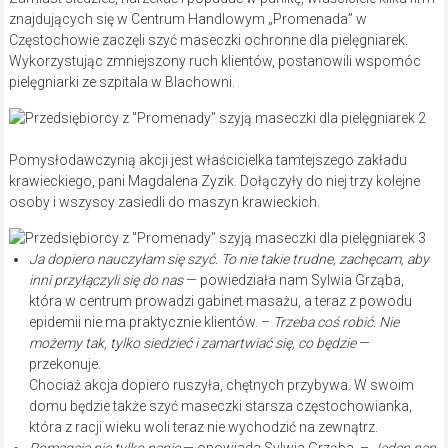
znajdujących się w Centrum Handlowym „Promenada” w
Częstochowie zaczęli szyć maseczki ochronne dla pielęgniarek.
Wykorzystując zmniejszony ruch klientów, postanowili wspomóc
pielęgniarki ze szpitala w Blachowni.
Pomysłodawczynią akcji jest właścicielka tamtejszego zakładu
krawieckiego, pani Magdalena Zyzik. Dołączyły do niej trzy kolejne
osoby i wszyscy zasiedli do maszyn krawieckich.
Ja dopiero nauczyłam się szyć. To nie takie trudne, zachęcam, aby
inni przyłączyli się do nas
— powiedziała nam Sylwia Grząba,
która w centrum prowadzi gabinet masażu, a teraz z powodu
epidemii nie ma praktycznie klientów. –
Trzeba coś robić. Nie
możemy tak, tylko siedzieć i zamartwiać się, co będzie
—
przekonuje.
Chociaż akcja dopiero ruszyła, chętnych przybywa. W swoim
domu będzie także szyć maseczki starsza częstochowianka,
która z racji wieku woli teraz nie wychodzić na zewnątrz.
Pomagają nie tylko panie
— opowiada Sylwia Grząba. –
Jeden pan