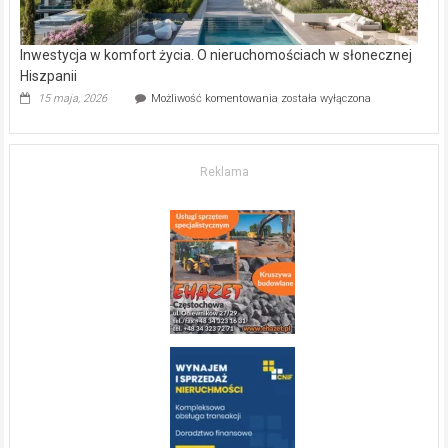
Inwestycja w komfort życia. O nieruchomościach w słonecznej
Hiszpanii
Inwestycja
15 maja, 2026
Możliwość komentowania
została wyłączona
w komfort
życia.
O nieruchomościach
w słonecznej
Reklama
Hiszpanii