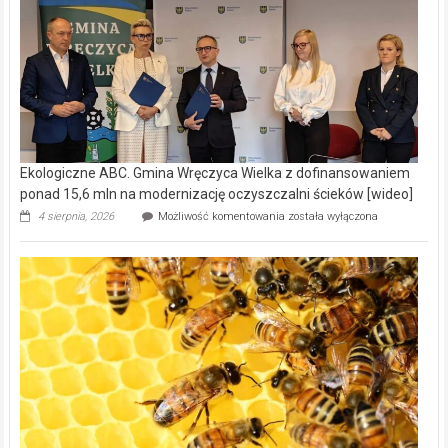
Ekologiczne ABC. Gmina Wręczyca Wielka z dofinansowaniem
ponad 15,6 mln na modernizację oczyszczalni ścieków [wideo]
Ekologiczne
4 sierpnia, 2026
Możliwość komentowania
została wyłączona
ABC.
Gmina
Wręczyca
Wielka
z
dofinansowaniem
ponad
15,6
mln
na
modernizację
oczyszczalni
ścieków
[wideo]