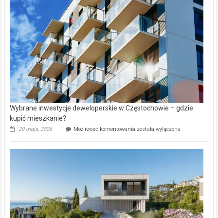
alejek
w
Lasku
Aniołowskim
Wybrane inwestycje deweloperskie w Częstochowie – gdzie
kupić mieszkanie?
Wybrane
20 maja, 2026
Możliwość komentowania
została wyłączona
inwestycje
deweloperskie
w Częstochowie
–
gdzie
kupić
mieszkanie?