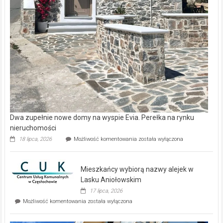
Dwa zupełnie nowe domy na wyspie Evia. Perełka na rynku
nieruchomości
Dwa
18 lipca, 2026
Możliwość komentowania
została wyłączona
zupełnie
nowe
domy
Mieszkańcy wybiorą nazwy alejek w
na
wyspie
Lasku Aniołowskim
Evia.
17 lipca, 2026
Perełka
Mieszkańcy
Możliwość komentowania
została wyłączona
na
wybiorą
rynku
nazwy
nieruchomości