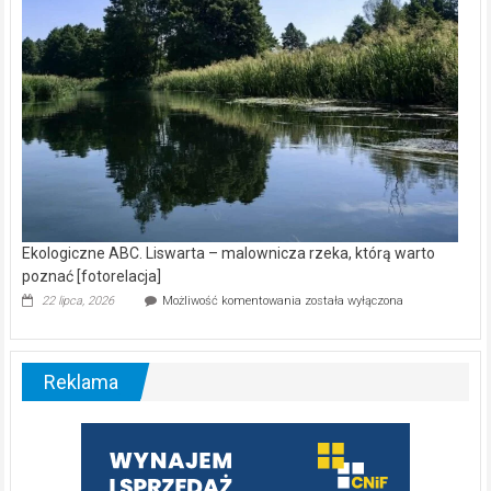
Ekologiczne ABC. Liswarta – malownicza rzeka, którą warto
poznać [fotorelacja]
Ekologiczne
22 lipca, 2026
Możliwość komentowania
została wyłączona
ABC.
Liswarta
–
malownicza
Reklama
rzeka,
którą
warto
poznać
[fotorelacja]