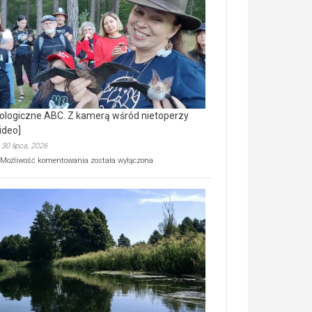
prawdziwy
skarb
natury
[wideo]
ologiczne ABC. Z kamerą wśród nietoperzy
ideo]
30 lipca, 2026
Ekologiczne
Możliwość komentowania
została wyłączona
ABC.
Z
kamerą
wśród
nietoperzy
[wideo]