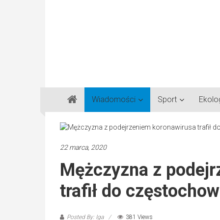
Gazeta
Wiadomości
Sport
Ekolo
Regionalna
Częstochowa,
Kłobuck,
Lubliniec,
22 marca, 2020
Myszków
Mężczyzna z podejr
trafił do częstochow
Posted By: Iga
381 Views