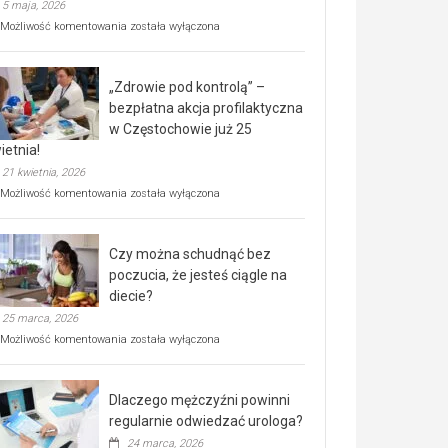
5 maja, 2026
Rusza
Możliwość komentowania
została wyłączona
miejski,
BEZPŁATNY
program
„Zdrowie pod kontrolą” –
rehabilitacji
dla
bezpłatna akcja profilaktyczna
seniorów!
w Częstochowie już 25
ietnia!
21 kwietnia, 2026
„Zdrowie
Możliwość komentowania
została wyłączona
pod
kontrolą”
–
Czy można schudnąć bez
bezpłatna
akcja
poczucia, że jesteś ciągle na
profilaktyczna
diecie?
w
25 marca, 2026
Częstochowie
już
Czy
Możliwość komentowania
została wyłączona
25
można
kwietnia!
schudnąć
bez
Dlaczego mężczyźni powinni
poczucia,
że
regularnie odwiedzać urologa?
jesteś
24 marca, 2026