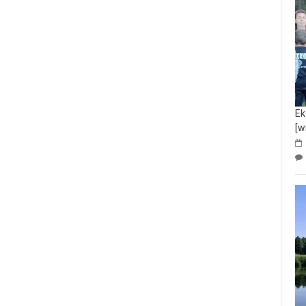
Ek
[w