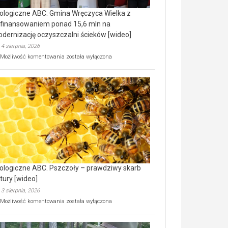
ologiczne ABC. Gmina Wręczyca Wielka z
finansowaniem ponad 15,6 mln na
dernizację oczyszczalni ścieków [wideo]
4 sierpnia, 2026
Ekologiczne
Możliwość komentowania
została wyłączona
ABC.
Gmina
Wręczyca
Wielka
z
dofinansowaniem
ponad
15,6
mln
na
modernizację
oczyszczalni
ścieków
ologiczne ABC. Pszczoły – prawdziwy skarb
[wideo]
tury [wideo]
3 sierpnia, 2026
Ekologiczne
Możliwość komentowania
została wyłączona
ABC.
Pszczoły
–