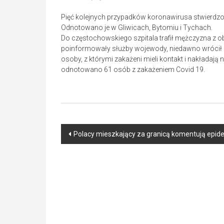
Pięć kolejnych przypadków koronawirusa stwierdzo
Odnotowano je w Gliwicach, Bytomiu i Tychach.
Do częstochowskiego szpitala trafił mężczyzna z ob
poinformowały służby wojewody, niedawno wrócił do 
osoby, z którymi zakażeni mieli kontakt i nakładają
odnotowano 61 osób z zakażeniem Covid 19.
Post
Polacy mieszkający za granicą komentują epide
navigation