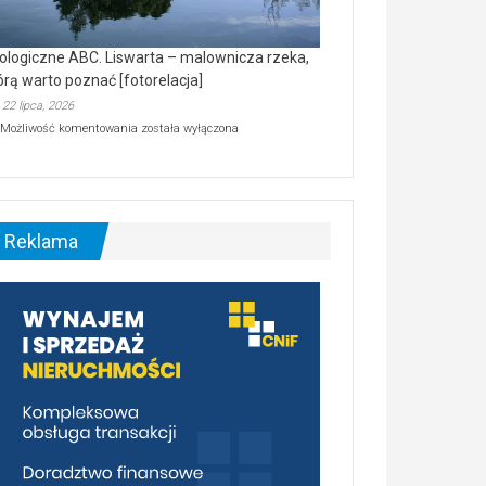
ologiczne ABC. Liswarta – malownicza rzeka,
órą warto poznać [fotorelacja]
22 lipca, 2026
Ekologiczne
Możliwość komentowania
została wyłączona
ABC.
Liswarta
–
malownicza
rzeka,
którą
Reklama
warto
poznać
[fotorelacja]