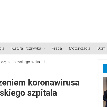
gia
Kultura i rozrywka
Praca
Motoryzacja
Dom
zeniem koronawirusa
skiego szpitala