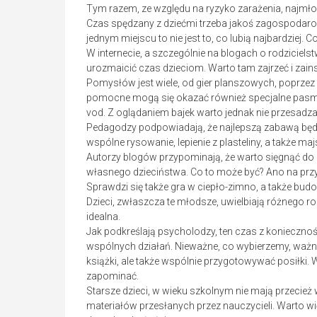
Tym razem, ze względu na ryzyko zarażenia, najmło
Czas spędzany z dziećmi trzeba jakoś zagospodarow
jednym miejscu to nie jest to, co lubią najbardziej. C
W internecie, a szczególnie na blogach o rodzicie
urozmaicić czas dzieciom. Warto tam zajrzeć i zai
Pomysłów jest wiele, od gier planszowych, poprzez 
pomocne mogą się okazać również specjalne pasma d
vod. Z oglądaniem bajek warto jednak nie przesadza
Pedagodzy podpowiadają, że najlepszą zabawą będzi
wspólne rysowanie, lepienie z plasteliny, a także ma
Autorzy blogów przypominają, że warto sięgnąć do s
własnego dzieciństwa. Co to może być? Ano na prz
Sprawdzi się także gra w ciepło-zimno, a także bud
Dzieci, zwłaszcza te młodsze, uwielbiają różnego ro
idealna.
Jak podkreślają psycholodzy, ten czas z konieczn
wspólnych działań. Nieważne, co wybierzemy, ważne
książki, ale także wspólnie przygotowywać posiłki.
zapominać.
Starsze dzieci, w wieku szkolnym nie mają przecież
materiałów przesłanych przez nauczycieli. Warto wi