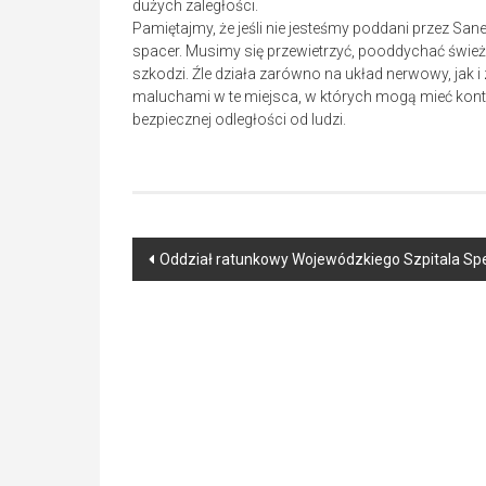
dużych zaległości.
Pamiętajmy, że jeśli nie jesteśmy poddani przez S
spacer. Musimy się przewietrzyć, pooddychać świe
szkodzi. Źle działa zarówno na układ nerwowy, jak 
maluchami w te miejsca, w których mogą mieć kont
bezpiecznej odległości od ludzi.
Post
Oddział ratunkowy Wojewódzkiego Szpitala Spe
navigation