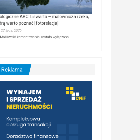
ologiczne ABC. Liswarta – malownicza rzeka,
órą warto poznać [fotorelacja]
22 lipca, 2026
Ekologiczne
Możliwość komentowania
została wyłączona
ABC.
Liswarta
–
malownicza
rzeka,
którą
Reklama
warto
poznać
[fotorelacja]