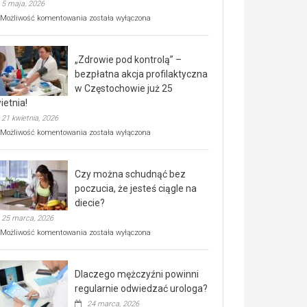
5 maja, 2026
Rusza
Możliwość komentowania
została wyłączona
miejski,
BEZPŁATNY
program
„Zdrowie pod kontrolą” –
rehabilitacji
dla
bezpłatna akcja profilaktyczna
seniorów!
w Częstochowie już 25
ietnia!
21 kwietnia, 2026
„Zdrowie
Możliwość komentowania
została wyłączona
pod
kontrolą”
–
Czy można schudnąć bez
bezpłatna
akcja
poczucia, że jesteś ciągle na
profilaktyczna
diecie?
w
25 marca, 2026
Częstochowie
już
Czy
Możliwość komentowania
została wyłączona
25
można
kwietnia!
schudnąć
bez
Dlaczego mężczyźni powinni
poczucia,
że
regularnie odwiedzać urologa?
jesteś
24 marca, 2026