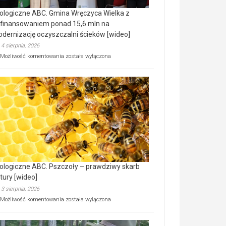
ologiczne ABC. Gmina Wręczyca Wielka z
finansowaniem ponad 15,6 mln na
dernizację oczyszczalni ścieków [wideo]
4 sierpnia, 2026
Ekologiczne
Możliwość komentowania
została wyłączona
ABC.
Gmina
Wręczyca
Wielka
z
dofinansowaniem
ponad
15,6
mln
na
modernizację
oczyszczalni
ścieków
ologiczne ABC. Pszczoły – prawdziwy skarb
[wideo]
tury [wideo]
3 sierpnia, 2026
Ekologiczne
Możliwość komentowania
została wyłączona
ABC.
Pszczoły
–