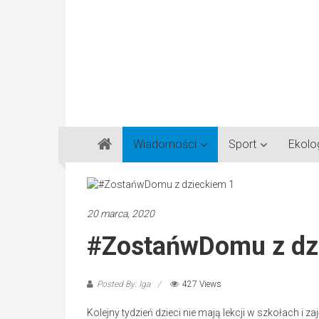
Gazeta
Wiadomości
Sport
Ekolo
Regionalna
Częstochowa,
Kłobuck,
Lubliniec,
20 marca, 2020
Myszków
#ZostańwDomu z dz
Posted By: Iga
427 Views
Kolejny tydzień dzieci nie mają lekcji w szkołach i