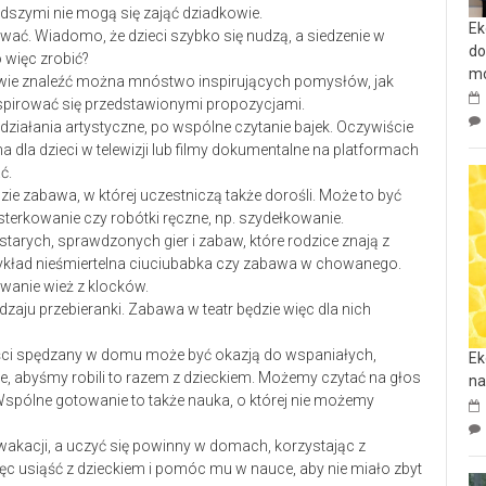
dszymi nie mogą się zająć dziadkowie.
Ek
ać. Wiadomo, że dzieci szybko się nudzą, a siedzenie w
do
o więc zrobić?
mo
lstwie znaleźć można mnóstwo inspirujących pomysłów, jak
nspirować się przedstawionymi propozycjami.
działania artystyczne, po wspólne czytanie bajek. Oczywiście
la dzieci w telewizji lub filmy dokumentalne na platformach
ć.
e zabawa, w której uczestniczą także dorośli. Może to być
jsterkowanie czy robótki ręczne, np. szydełkowanie.
tarych, sprawdzonych gier i zabaw, które rodzice znają z
ykład nieśmiertelna ciuciubabka czy zabawa w chowanego.
owanie wież z klocków.
dzaju przebieranki. Zabawa w teatr będzie więc dla nich
ości spędzany w domu może być okazją do wspaniałych,
Ek
, abyśmy robili to razem z dzieckiem. Możemy czytać na głos
na
 Wspólne gotowanie to także nauka, o której nie możemy
 wakacji, a uczyć się powinny w domach, korzystając z
ęc usiąść z dzieckiem i pomóc mu w nauce, aby nie miało zbyt