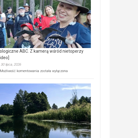
prawdziwy
skarb
natury
[wideo]
ologiczne ABC. Z kamerą wśród nietoperzy
ideo]
30 lipca, 2026
Ekologiczne
Możliwość komentowania
została wyłączona
ABC.
Z
kamerą
wśród
nietoperzy
[wideo]