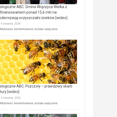
ologiczne ABC. Gmina Wręczyca Wielka z
finansowaniem ponad 15,6 mln na
dernizację oczyszczalni ścieków [wideo]
4 sierpnia, 2026
Ekologiczne
Możliwość komentowania
została wyłączona
ABC.
Gmina
Wręczyca
Wielka
z
dofinansowaniem
ponad
15,6
mln
na
modernizację
oczyszczalni
ścieków
ologiczne ABC. Pszczoły – prawdziwy skarb
[wideo]
tury [wideo]
3 sierpnia, 2026
Ekologiczne
Możliwość komentowania
została wyłączona
ABC.
Pszczoły
–