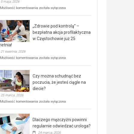
5 maja, 2026
Rusza
Możliwość komentowania
została wyłączona
miejski,
BEZPŁATNY
program
„Zdrowie pod kontrolą” –
rehabilitacji
dla
bezpłatna akcja profilaktyczna
seniorów!
w Częstochowie już 25
ietnia!
21 kwietnia, 2026
„Zdrowie
Możliwość komentowania
została wyłączona
pod
kontrolą”
–
Czy można schudnąć bez
bezpłatna
akcja
poczucia, że jesteś ciągle na
profilaktyczna
diecie?
w
25 marca, 2026
Częstochowie
już
Czy
Możliwość komentowania
została wyłączona
25
można
kwietnia!
schudnąć
bez
Dlaczego mężczyźni powinni
poczucia,
że
regularnie odwiedzać urologa?
jesteś
24 marca, 2026