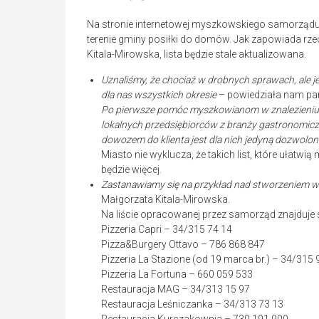
Na stronie internetowej myszkowskiego samorządu p
terenie gminy posiłki do domów. Jak zapowiada r
Kitala-Mirowska, lista będzie stale aktualizowana.
Uznaliśmy, że chociaż w drobnych sprawach, a
dla nas wszystkich okresie
– powiedziała nam pan
Po pierwsze pomóc myszkowianom w znalezieniu lo
lokalnych przedsiębiorców z branży gastronomiczn
dowozem do klienta jest dla nich jedyną dozwolon
Miasto nie wyklucza, że takich list, które ułat
będzie więcej.
Zastanawiamy się na przykład nad stworzeniem wy
Małgorzata Kitala-Mirowska.
Na liście opracowanej przez samorząd znajduje 
Pizzeria Capri – 34/315 74 14
Pizza&Burgery Ottavo – 786 868 847
Pizzeria La Stazione (od 19 marca br.) – 34/315 
Pizzeria La Fortuna – 660 059 533
Restauracja MAG – 34/313 15 97
Restauracja Leśniczanka – 34/313 73 13