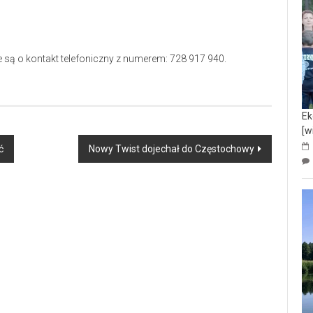
e są o kontakt telefoniczny z numerem: 728 917 940.
Ek
[w
ć
Nowy Twist dojechał do Częstochowy