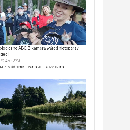
prawdziwy
skarb
natury
[wideo]
ologiczne ABC. Z kamerą wśród nietoperzy
ideo]
30 lipca, 2026
Ekologiczne
Możliwość komentowania
została wyłączona
ABC.
Z
kamerą
wśród
nietoperzy
[wideo]