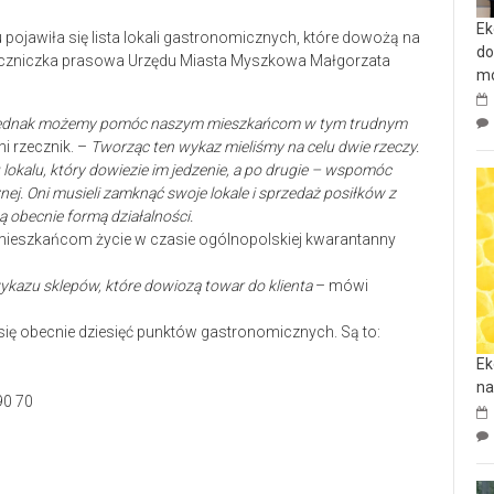
Ek
ojawiła się lista lokali gastronomicznych, które dowożą na
do
zeczniczka prasowa Urzędu Miasta Myszkowa Małgorzata
mo
le jednak możemy pomóc naszym mieszkańcom w tym trudnym
i rzecznik. –
Tworząc ten wykaz mieliśmy na celu dwie rzeczy.
kalu, który dowiezie im jedzenie, a po drugie – wspomóc
ej. Oni musieli zamknąć swoje lokale i sprzedaż posiłków z
ą obecnie formą działalności.
wią mieszkańcom życie w czasie ogólnopolskiej kwarantanny
kazu sklepów, które dowiozą towar do klienta
– mówi
się obecnie dziesięć punktów gastronomicznych. Są to:
Ek
na
90 70