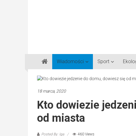
Gazeta
Wiadomości
Sport
Ekolo
Regionalna
Częstochowa,
Kłobuck,
Lubliniec,
18 marca, 2020
Myszków
Kto dowiezie jedzen
od miasta
Posted By: Iga
460 Views