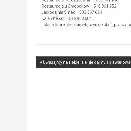
Restauracja Kurczakownia – 730 191 900
Restauracja u Chłopaków – 516 061 952
Jadłodajnia Smak – 533 367 624
Kalan Kebab – 516 993 604.
Lokale, które chcą się włączyć do akcji, proszon
Post
Uważajmy na siebie, ale nie dajmy się zwariowa
navigation