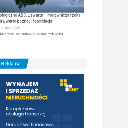
ologiczne ABC. Liswarta – malownicza rzeka,
órą warto poznać [fotorelacja]
22 lipca, 2026
Ekologiczne
Możliwość komentowania
została wyłączona
ABC.
Liswarta
–
malownicza
rzeka,
którą
Reklama
warto
poznać
[fotorelacja]