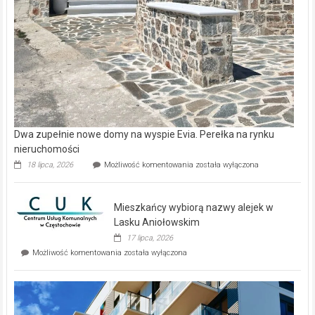
Dwa zupełnie nowe domy na wyspie Evia. Perełka na rynku
nieruchomości
Dwa
18 lipca, 2026
Możliwość komentowania
została wyłączona
zupełnie
nowe
domy
Mieszkańcy wybiorą nazwy alejek w
na
wyspie
Lasku Aniołowskim
Evia.
17 lipca, 2026
Perełka
Mieszkańcy
Możliwość komentowania
została wyłączona
na
wybiorą
rynku
nazwy
nieruchomości
alejek
w
Lasku