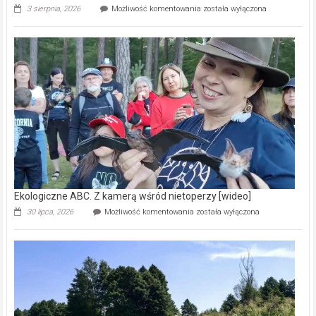
Ekologiczne
3 sierpnia, 2026
Możliwość komentowania
została wyłączona
ABC.
Pszczoły
–
prawdziwy
skarb
natury
[wideo]
Ekologiczne ABC. Z kamerą wśród nietoperzy [wideo]
Ekologiczne
30 lipca, 2026
Możliwość komentowania
została wyłączona
ABC.
Z
kamerą
wśród
nietoperzy
[wideo]