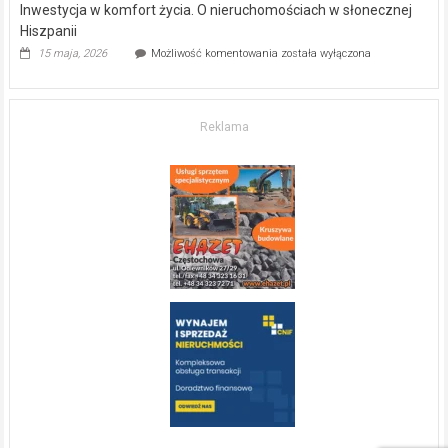
Inwestycja w komfort życia. O nieruchomościach w słonecznej
Hiszpanii
Inwestycja
15 maja, 2026
Możliwość komentowania
została wyłączona
w komfort
życia.
O nieruchomościach
w słonecznej
Reklama
Hiszpanii