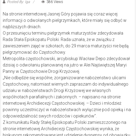
Posted By: Iga
386 Views
Na stronie internetowej Jasnej Góry pojawia się coraz więcej
informacji o odwołanych pielgrzymkach, które miały się odbyć w
najbliższych dniach.
O przesunięciu terminu pielgrzymek maturzystów zdecydowała
Rada Stała Episkopatu Polski. Rada uznała, że w związku z
zawieszeniem zajęć w szkołach, do 29 marca maturzyści nie będą
pielgrzymować do Częstochowy.
Metropolita częstochowski, arcybiskup Wacław Depo zdecydował
dzisiaj o odwołaniu planowanej na jutro w Alei Najświętszej Maryi
Panny w Częstochowie Drogi Krzyżowej.
„Nie odbędzie się wspólne, zorganizowane nabożeństwo ulicami
Częstochowy, natomiast wiernych zapraszam do indywidualnego
udziału w nabożeństwach Drogi Krzyżowej we własnych
wspólnotach parafialnych i zakonnych. – napisano na stronie
internetowej Archidiecezji Częstochowskiej. – Dzieci i młodzież
powinny uczestniczyć w nabożeństwach wyłącznie pod opieką i na
odpowiedzialność swych rodziców i opiekunów”.
Z komunikatu Rady Stałej Episkopatu Polski zamieszczonego na
stronie internetowej Archidiecezji Częstochowskiej wynika, że
biskupom rekomendowane jest udzielenie dyspensy od obowiązku