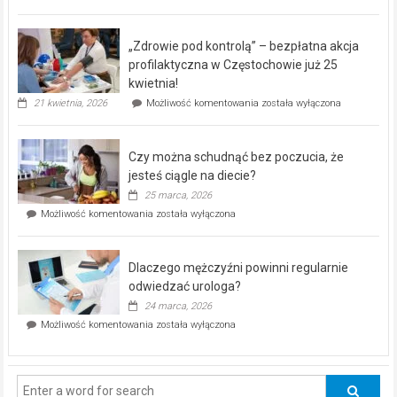
miejski,
BEZPŁATNY
program
„Zdrowie pod kontrolą” – bezpłatna akcja
rehabilitacji
dla
profilaktyczna w Częstochowie już 25
seniorów!
kwietnia!
„Zdrowie
21 kwietnia, 2026
Możliwość komentowania
została wyłączona
pod
kontrolą”
–
Czy można schudnąć bez poczucia, że
bezpłatna
akcja
jesteś ciągle na diecie?
profilaktyczna
25 marca, 2026
w
Czy
Możliwość komentowania
została wyłączona
Częstochowie
można
już
schudnąć
25
bez
kwietnia!
Dlaczego mężczyźni powinni regularnie
poczucia,
że
odwiedzać urologa?
jesteś
24 marca, 2026
ciągle
Dlaczego
Możliwość komentowania
została wyłączona
na
mężczyźni
diecie?
powinni
regularnie
odwiedzać
urologa?