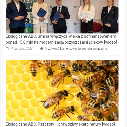
Ekologiczne ABC. Gmina Wręczyca Wielka z dofinansowaniem
ponad 15,6 mln na modernizację oczyszczalni ścieków [wideo]
Ekologiczne
4 sierpnia, 2026
Możliwość komentowania
została wyłączona
ABC.
Gmina
Wręczyca
Wielka
z
dofinansowaniem
ponad
15,6
mln
na
modernizację
oczyszczalni
ścieków
[wideo]
Ekologiczne ABC. Pszczoły – prawdziwy skarb natury [wideo]