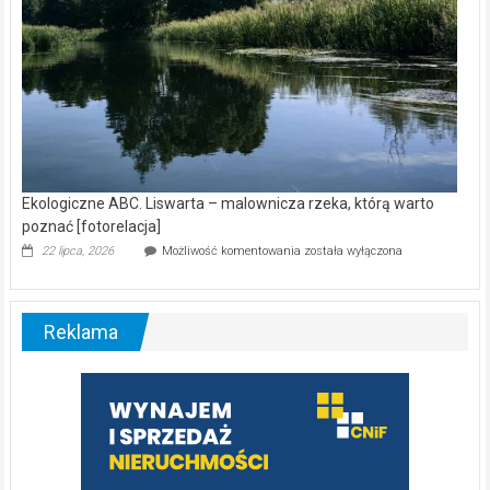
Ekologiczne ABC. Liswarta – malownicza rzeka, którą warto
poznać [fotorelacja]
Ekologiczne
22 lipca, 2026
Możliwość komentowania
została wyłączona
ABC.
Liswarta
–
malownicza
Reklama
rzeka,
którą
warto
poznać
[fotorelacja]