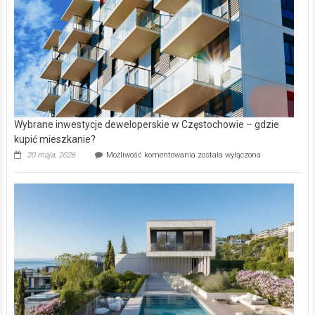
Aniołowskim
Wybrane inwestycje deweloperskie w Częstochowie – gdzie
kupić mieszkanie?
Wybrane
20 maja, 2026
Możliwość komentowania
została wyłączona
inwestycje
deweloperskie
w Częstochowie
–
gdzie
kupić
mieszkanie?