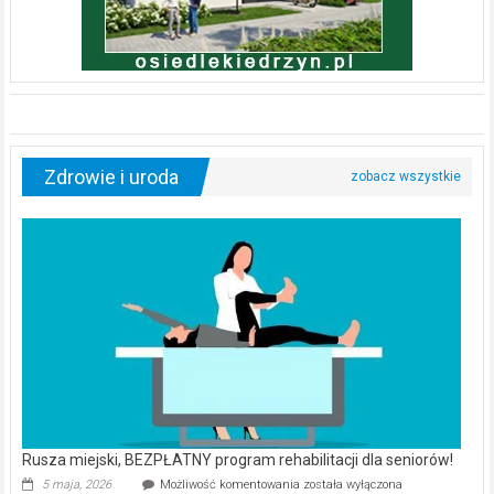
Zdrowie i uroda
Rusza miejski, BEZPŁATNY program rehabilitacji dla seniorów!
Rusza
5 maja, 2026
Możliwość komentowania
została wyłączona