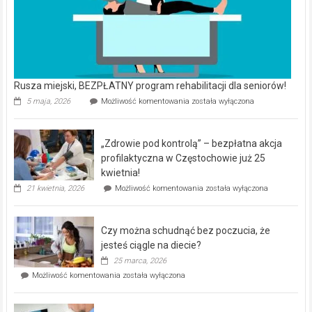
Rusza miejski, BEZPŁATNY program rehabilitacji dla seniorów!
Rusza
5 maja, 2026
Możliwość komentowania
została wyłączona
miejski,
BEZPŁATNY
program
„Zdrowie pod kontrolą” – bezpłatna akcja
rehabilitacji
dla
profilaktyczna w Częstochowie już 25
seniorów!
kwietnia!
„Zdrowie
21 kwietnia, 2026
Możliwość komentowania
została wyłączona
pod
kontrolą”
–
Czy można schudnąć bez poczucia, że
bezpłatna
akcja
jesteś ciągle na diecie?
profilaktyczna
25 marca, 2026
w
Czy
Możliwość komentowania
została wyłączona
Częstochowie
można
już
schudnąć
25
bez
kwietnia!