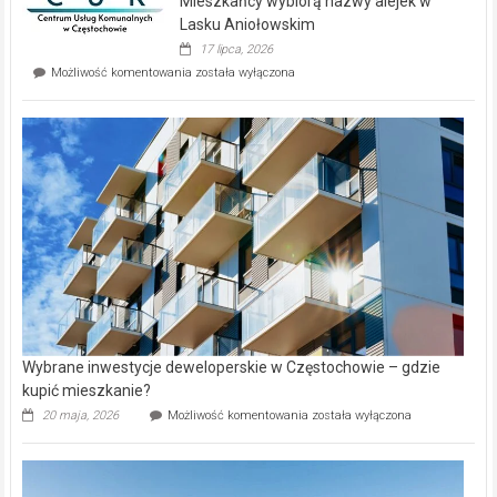
Mieszkańcy wybiorą nazwy alejek w
na
wyspie
Lasku Aniołowskim
Evia.
17 lipca, 2026
Perełka
Mieszkańcy
Możliwość komentowania
została wyłączona
na
wybiorą
rynku
nazwy
nieruchomości
alejek
w
Lasku
Aniołowskim
Wybrane inwestycje deweloperskie w Częstochowie – gdzie
kupić mieszkanie?
Wybrane
20 maja, 2026
Możliwość komentowania
została wyłączona
inwestycje
deweloperskie
w Częstochowie
–