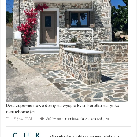
Dwa zupełnie nowe domy na wyspie Evia. Perełka na rynku
nieruchomości
Dwa
18 lipca, 2026
Możliwość komentowania
została wyłączona
zupełnie
nowe
domy