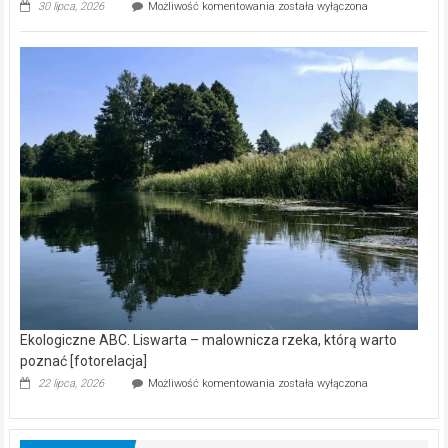
Ekologiczne
30 lipca, 2026
Możliwość komentowania
została wyłączona
ABC.
Z
kamerą
wśród
nietoperzy
[wideo]
Ekologiczne ABC. Liswarta – malownicza rzeka, którą warto
poznać [fotorelacja]
Ekologiczne
22 lipca, 2026
Możliwość komentowania
została wyłączona
ABC.
Liswarta
–
malownicza