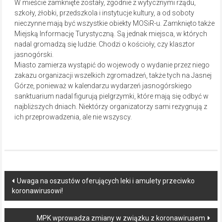
W mieście zamknięte zostały, zgodnie z wytycznymi rządu,
szkoły, żłobki, przedszkola i instytucje kultury, a od soboty
nieczynne mają być wszystkie obiekty MOSiR-u. Zamknięto także
Miejską Informację Turystyczną. Są jednak miejsca, w których
nadal gromadzą się ludzie. Chodzi o kościoły, czy klasztor
jasnogórski.
Miasto zamierza wystąpić do wojewody o wydanie przez niego
zakazu organizacji wszelkich zgromadzeń, także tych na Jasnej
Górze, ponieważ w kalendarzu wydarzeń jasnogórskiego
sanktuarium nadal figurują pielgrzymki, które mają się odbyć w
najbliższych dniach. Niektórzy organizatorzy sami rezygnują z
ich przeprowadzenia, ale nie wszyscy.
Post
Uwaga na oszustów oferujących leki i amulety przeciwko
koronawirusowi!
navigation
MPK wprowadza zmiany w związku z koronawirusem