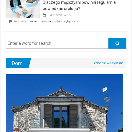
Dlaczego mężczyźni powinni regularnie
poczucia,
że
odwiedzać urologa?
jesteś
24 marca, 2026
ciągle
Dlaczego
Możliwość komentowania
została wyłączona
na
mężczyźni
diecie?
powinni
regularnie
odwiedzać
urologa?
Dom