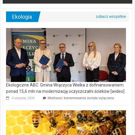
Ekologia
Ekologiczne ABC. Gmina Wręczyca Wielka z dofinansowaniem
ponad 15,6 mln na modernizację oczyszczalni ścieków [wideo]
Ekologiczne
4 sierpnia, 2026
Możliwość komentowania
została wyłączona
ABC.
Gmina
Wręczyca
Wielka
z
dofinansowaniem
ponad