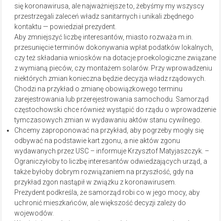
się koronawirusa, ale najważniejsze to, żebyśmy my wszyscy
przestrzegali zaleceń władz sanitarnych i unikali zbędnego
kontaktu — powiedział prezydent.
Aby zmniejszyć liczbę interesantów, miasto rozważa m.in.
przesunięcie terminów dokonywania wpłat podatków lokalnych,
czy też składania wniosków na dotacje proekologiczne związane
z wymianą pieców, czy montażem solarów. Przy wprowadzeniu
niektórych zmian konieczna będzie decyzja władz rządowych.
Chodzi na przykład o zmianę obowiązkowego terminu
zarejestrowania lub przerejestrowania samochodu. Samorząd
częstochowski chce również wystąpić do rządu o wprowadzenie
tymczasowych zmian w wydawaniu aktów stanu cywilnego.
Chcemy zaproponować na przykład, aby pogrzeby mogły się
odbywać na podstawie kart zgonu, a nie aktów zgonu
wydawanych przez USC – informuje Krzysztof Matyjaszczyk. –
Ograniczyłoby to liczbę interesantów odwiedzających urząd, a
także byłoby dobrym rozwiązaniem na przyszłość, gdy na
przykład zgon nastąpił w związku z koronawirusem.
Prezydent podkreśla, że samorząd robi co w jego mocy, aby
uchronić mieszkańców, ale większość decyzji zależy do
wojewodów.