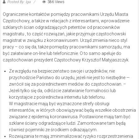
Posted By: Iga
386 Views
Ograniczenie kontaktów pomiędzy pracownikami Urzędu Miasta
Częstochowy, a także w relacjach z interesantami, wprowadzenie
szklanych ścian odgradzających petentów od pracowników
magistratu , to część rozwiązań, jakie przyjmuje częstochowski
magistrat w związku z koronawirusem. Urząd zmienia nieco styl
pracy – co się da, także pomiędzy pracownikami samorządu, ma
być załatwiane on-line lub telefonicznie. O to samo apeluje do
częstochowian prezydent Częstochowy Krzysztof Matyjaszczyk.
Ze względu na bezpieczeństwo swoje i urzędników, nie
przychodźcie Państwo do urzędu, jeżeli nie jest to niezbędne —
zwrócił się za pośrednictwem mediów do częstochowian. –
Jeżeli tylko się da, odłóżcie załatwianie formalności lub
korzystajcie z pośrednictwa internetu lub telefonu.
W magistracie mają być wyznaczone strefy obsługi
interesantów, w których obowiązywać będą wszelkie obostrzenia
związane z epidemią koronawirusa. Postawione mają tam być
szklane ściany odgradzające ludzi. Zamontowane tam będą
również pojemniki ze środkiem odkażającym.
Rozwiązania te mają zminimalizować ryzyko rozprzestrzenienia