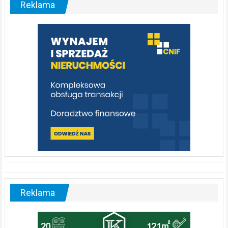
Reklama
rzeka,
którą
warto
poznać
[fotorelacja]
Reklama