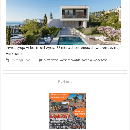
gdzie
kupić
mieszkanie?
Inwestycja w komfort życia. O nieruchomościach w słonecznej
Hiszpanii
Inwestycja
15 maja, 2026
Możliwość komentowania
została wyłączona
w komfort
życia.
O nieruchomościach
w słonecznej
Reklama
Hiszpanii