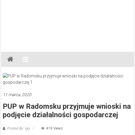
Gazeta
Regionalna
Częstochowa,
Kłobuck,
Lubliniec,
11 marca, 2020
Myszków
PUP w Radomsku przyjmuje wnioski na
podjęcie działalności gospodarczej
Posted By: Iga
419 Views