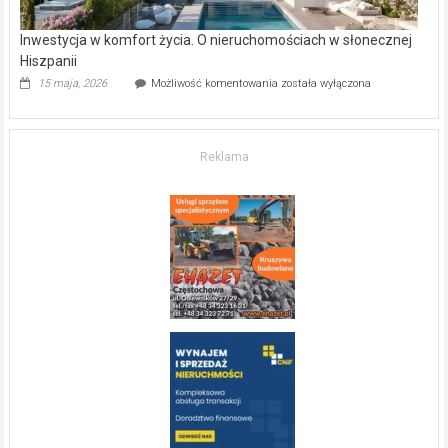
Inwestycja w komfort życia. O nieruchomościach w słonecznej
Hiszpanii
Inwestycja
15 maja, 2026
Możliwość komentowania
została wyłączona
w komfort
życia.
O nieruchomościach
w słonecznej
Reklama
Hiszpanii