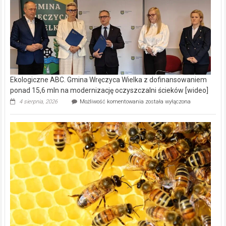
Ekologiczne ABC. Gmina Wręczyca Wielka z dofinansowaniem
ponad 15,6 mln na modernizację oczyszczalni ścieków [wideo]
Ekologiczne
4 sierpnia, 2026
Możliwość komentowania
została wyłączona
ABC.
Gmina
Wręczyca
Wielka
z
dofinansowaniem
ponad
15,6
mln
na
modernizację
oczyszczalni
ścieków
[wideo]