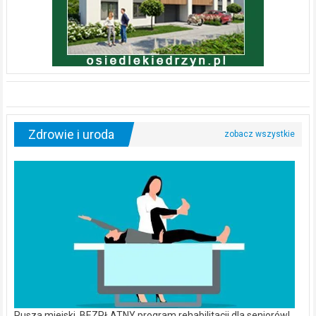
Zdrowie i uroda
Rusza miejski, BEZPŁATNY program rehabilitacji dla seniorów!