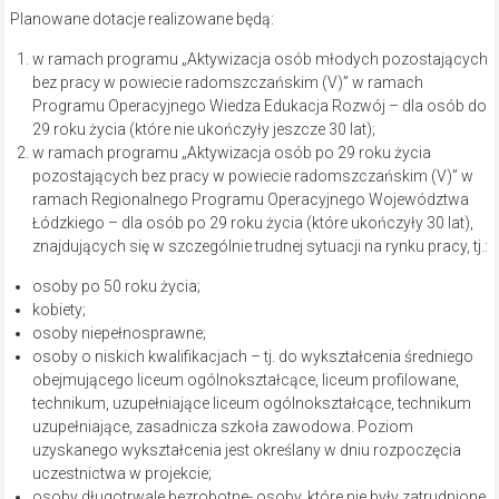
Planowane dotacje realizowane będą:
w ramach programu „Aktywizacja osób młodych pozostających
bez pracy w powiecie radomszczańskim (V)” w ramach
Programu Operacyjnego Wiedza Edukacja Rozwój – dla osób do
29 roku życia (które nie ukończyły jeszcze 30 lat);
w ramach programu „Aktywizacja osób po 29 roku życia
pozostających bez pracy w powiecie radomszczańskim (V)” w
ramach Regionalnego Programu Operacyjnego Województwa
Łódzkiego – dla osób po 29 roku życia (które ukończyły 30 lat),
znajdujących się w szczególnie trudnej sytuacji na rynku pracy, tj.:
osoby po 50 roku życia;
kobiety;
osoby niepełnosprawne;
osoby o niskich kwalifikacjach – tj. do wykształcenia średniego
obejmującego liceum ogólnokształcące, liceum profilowane,
technikum, uzupełniające liceum ogólnokształcące, technikum
uzupełniające, zasadnicza szkoła zawodowa. Poziom
uzyskanego wykształcenia jest określany w dniu rozpoczęcia
uczestnictwa w projekcie;
osoby długotrwale bezrobotne- osoby, które nie były zatrudnione,