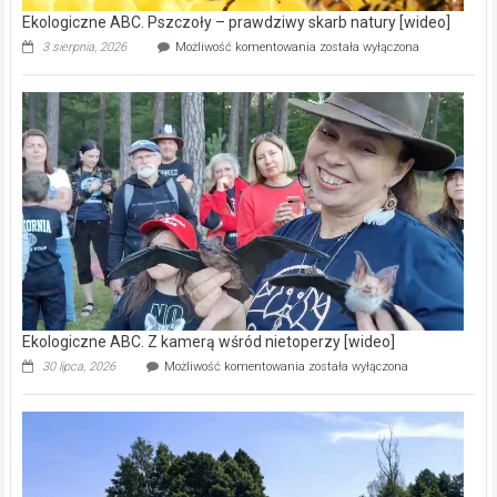
Ekologiczne ABC. Pszczoły – prawdziwy skarb natury [wideo]
Ekologiczne
3 sierpnia, 2026
Możliwość komentowania
została wyłączona
ABC.
Pszczoły
–
prawdziwy
skarb
natury
[wideo]
Ekologiczne ABC. Z kamerą wśród nietoperzy [wideo]
Ekologiczne
30 lipca, 2026
Możliwość komentowania
została wyłączona
ABC.
Z
kamerą
wśród
nietoperzy
[wideo]