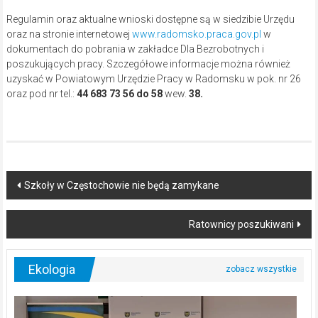
Regulamin oraz aktualne wnioski dostępne są w siedzibie Urzędu
oraz na stronie internetowej
www.radomsko.praca.gov.pl
w
dokumentach do pobrania w zakładce Dla Bezrobotnych i
poszukujących pracy. Szczegółowe informacje można również
uzyskać w Powiatowym Urzędzie Pracy w Radomsku w pok. nr 26
oraz pod nr tel.:
44 683 73 56 do 58
wew.
38.
Post
Szkoły w Częstochowie nie będą zamykane
navigation
Ratownicy poszukiwani
Ekologia