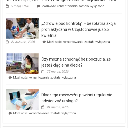
Rusza
5 maja, 2026
Możliwość komentowania
została wyłączona
miejski,
BEZPŁATNY
program
„Zdrowie pod kontrolą” – bezpłatna akcja
rehabilitacji
dla
profilaktyczna w Częstochowie już 25
seniorów!
kwietnia!
„Zdrowie
21 kwietnia, 2026
Możliwość komentowania
została wyłączona
pod
kontrolą”
–
Czy można schudnąć bez poczucia, że
bezpłatna
akcja
jesteś ciągle na diecie?
profilaktyczna
25 marca, 2026
w
Czy
Możliwość komentowania
została wyłączona
Częstochowie
można
już
schudnąć
25
bez
kwietnia!
Dlaczego mężczyźni powinni regularnie
poczucia,
że
odwiedzać urologa?
jesteś
24 marca, 2026
ciągle
Dlaczego
Możliwość komentowania
została wyłączona
na
mężczyźni
diecie?
powinni
regularnie