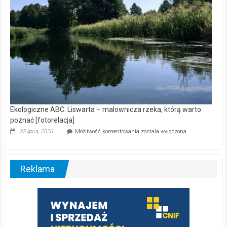
Ekologiczne ABC. Liswarta – malownicza rzeka, którą warto
poznać [fotorelacja]
Ekologiczne
22 lipca, 2026
Możliwość komentowania
została wyłączona
ABC.
Liswarta
–
malownicza
Reklama
rzeka,
którą
warto
poznać
[fotorelacja]