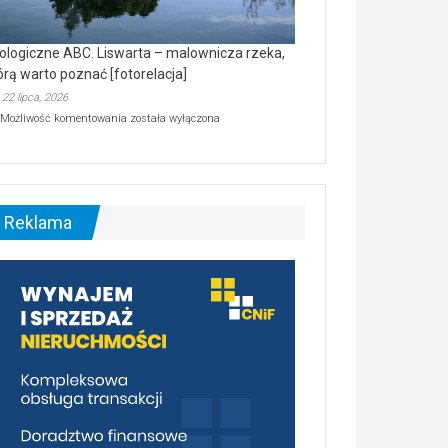
ologiczne ABC. Liswarta – malownicza rzeka,
órą warto poznać [fotorelacja]
22 lipca, 2026
Ekologiczne
Możliwość komentowania
została wyłączona
ABC.
Liswarta
–
malownicza
rzeka,
którą
Reklama
warto
poznać
[fotorelacja]