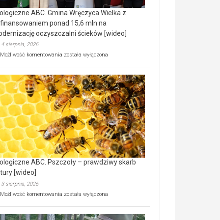
ologiczne ABC. Gmina Wręczyca Wielka z
finansowaniem ponad 15,6 mln na
dernizację oczyszczalni ścieków [wideo]
4 sierpnia, 2026
Ekologiczne
Możliwość komentowania
została wyłączona
ABC.
Gmina
Wręczyca
Wielka
z
dofinansowaniem
ponad
15,6
mln
na
modernizację
oczyszczalni
ścieków
ologiczne ABC. Pszczoły – prawdziwy skarb
[wideo]
tury [wideo]
3 sierpnia, 2026
Ekologiczne
Możliwość komentowania
została wyłączona
ABC.
Pszczoły
–