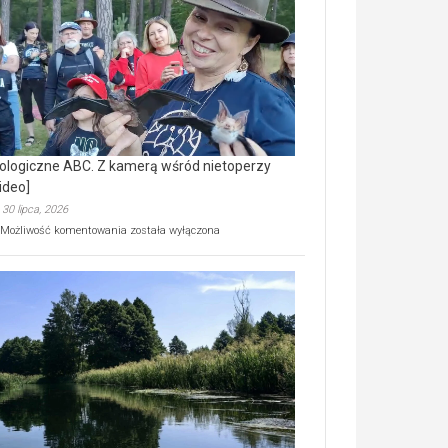
prawdziwy
skarb
natury
[wideo]
ologiczne ABC. Z kamerą wśród nietoperzy
ideo]
30 lipca, 2026
Ekologiczne
Możliwość komentowania
została wyłączona
ABC.
Z
kamerą
wśród
nietoperzy
[wideo]