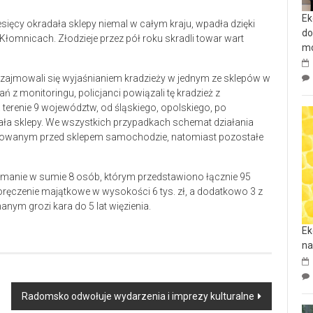
Ek
sięcy okradała sklepy niemal w całym kraju, wpadła dzięki
do
Kłomnicach. Złodzieje przez pół roku skradli towar wart
mo
rzy zajmowali się wyjaśnianiem kradzieży w jednym ze sklepów w
z monitoringu, policjanci powiązali tę kradzież z
a terenie 9 województw, od śląskiego, opolskiego, po
ła sklepy. We wszystkich przypadkach schemat działania
arkowanym przed sklepem samochodzie, natomiast pozostałe
zymanie w sumie 8 osób, którym przedstawiono łącznie 95
ręczenie majątkowe w wysokości 6 tys. zł, a dodatkowo 3 z
nym grozi kara do 5 lat więzienia.
Ek
na
Radomsko odwołuje wydarzenia i imprezy kulturalne