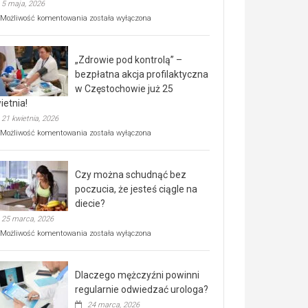
5 maja, 2026
Rusza
Możliwość komentowania
została wyłączona
miejski,
BEZPŁATNY
program
„Zdrowie pod kontrolą” –
rehabilitacji
dla
bezpłatna akcja profilaktyczna
seniorów!
w Częstochowie już 25
ietnia!
21 kwietnia, 2026
„Zdrowie
Możliwość komentowania
została wyłączona
pod
kontrolą”
–
Czy można schudnąć bez
bezpłatna
akcja
poczucia, że jesteś ciągle na
profilaktyczna
diecie?
w
25 marca, 2026
Częstochowie
już
Czy
Możliwość komentowania
została wyłączona
25
można
kwietnia!
schudnąć
bez
Dlaczego mężczyźni powinni
poczucia,
że
regularnie odwiedzać urologa?
jesteś
24 marca, 2026