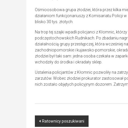
Ośmioosobowa grupa złodziei, która przez kilka mie
działaniom funkcjonariuszy z Komisariatu Policji w 
blisko 30 tys. złotych.
Na trop tej szajki wpadli policjanci z Kłomnic, któ
podczęstochowskich Rudnikach. Po zbadaniu nagrań 
działalnością grupy przestępczej, która wcześniej n
zachodniopomorskie i kujawsko-pomorskie, okrada
złodziei był taki sam: jedna osoba czekała w zap
wchodziły do środka i okradały sklep.
Ustalenia policjantów z Kłomnic pozwoliły na zatr
zarzutów. Wobec złodziei prokurator zastosował po
nich zostało objętych policyjnym dozorem. Zatrzyma
Post
Ratownicy poszukiwani