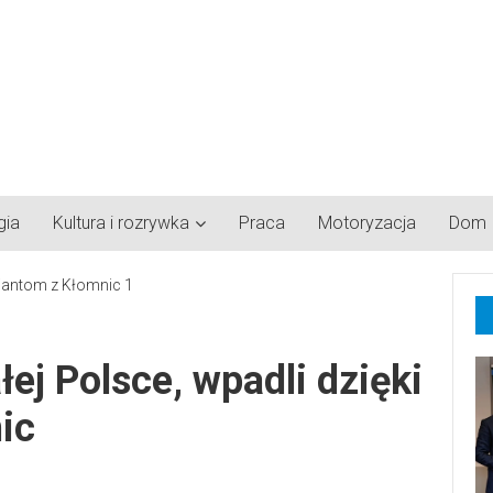
gia
Kultura i rozrywka
Praca
Motoryzacja
Dom
łej Polsce, wpadli dzięki
ic