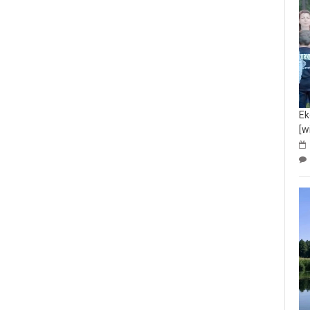
Ek
[w