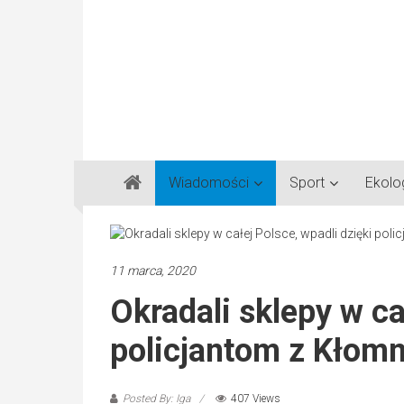
Gazeta
Wiadomości
Sport
Ekolo
Regionalna
Częstochowa,
Kłobuck,
Lubliniec,
11 marca, 2020
Myszków
Okradali sklepy w ca
policjantom z Kłomn
Posted By: Iga
407 Views