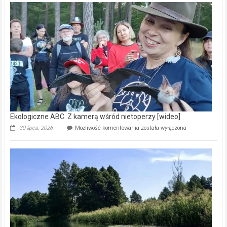
–
prawdziwy
skarb
natury
[wideo]
Ekologiczne ABC. Z kamerą wśród nietoperzy [wideo]
Ekologiczne
30 lipca, 2026
Możliwość komentowania
została wyłączona
ABC.
Z
kamerą
wśród
nietoperzy
[wideo]