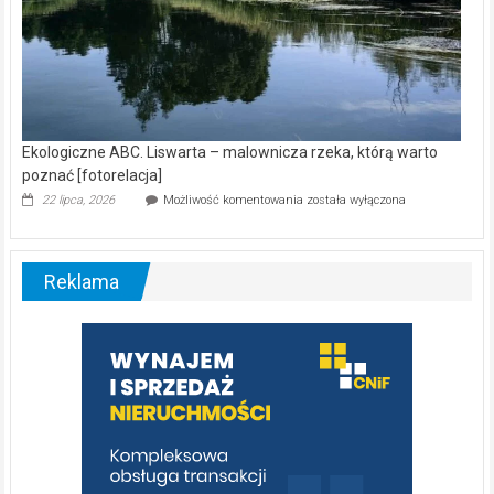
Ekologiczne ABC. Liswarta – malownicza rzeka, którą warto
poznać [fotorelacja]
Ekologiczne
22 lipca, 2026
Możliwość komentowania
została wyłączona
ABC.
Liswarta
–
malownicza
Reklama
rzeka,
którą
warto
poznać
[fotorelacja]