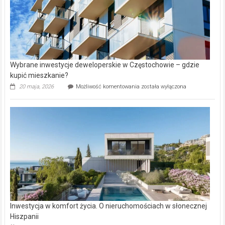
Wybrane inwestycje deweloperskie w Częstochowie – gdzie
kupić mieszkanie?
Wybrane
20 maja, 2026
Możliwość komentowania
została wyłączona
inwestycje
deweloperskie
w Częstochowie
–
gdzie
kupić
mieszkanie?
Inwestycja w komfort życia. O nieruchomościach w słonecznej
Hiszpanii