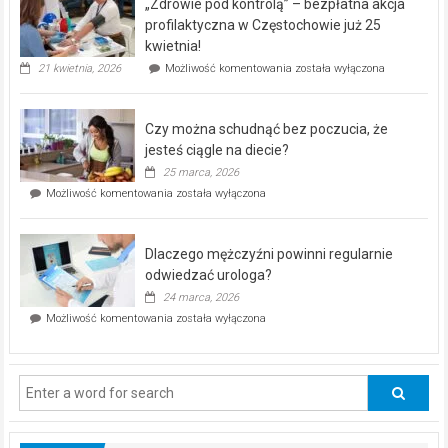
„Zdrowie pod kontrolą” – bezpłatna akcja
rehabilitacji
dla
profilaktyczna w Częstochowie już 25
seniorów!
kwietnia!
„Zdrowie
21 kwietnia, 2026
Możliwość komentowania
została wyłączona
pod
kontrolą”
–
Czy można schudnąć bez poczucia, że
bezpłatna
akcja
jesteś ciągle na diecie?
profilaktyczna
25 marca, 2026
w
Czy
Możliwość komentowania
została wyłączona
Częstochowie
można
już
schudnąć
25
bez
kwietnia!
Dlaczego mężczyźni powinni regularnie
poczucia,
że
odwiedzać urologa?
jesteś
24 marca, 2026
ciągle
Dlaczego
Możliwość komentowania
została wyłączona
na
mężczyźni
diecie?
powinni
regularnie
odwiedzać
urologa?