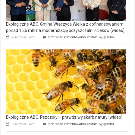
Ekologiczne ABC. Gmina Wręczyca Wielka z dofinansowaniem
ponad 15,6 mln na modernizację oczyszczalni ścieków [wideo]
Ekologiczne
4 sierpnia, 2026
Możliwość komentowania
została wyłączona
ABC.
Gmina
Wręczyca
Wielka
z
dofinansowaniem
ponad
15,6
mln
na
modernizację
oczyszczalni
ścieków
[wideo]
Ekologiczne ABC. Pszczoły – prawdziwy skarb natury [wideo]
Ekologiczne
3 sierpnia, 2026
Możliwość komentowania
została wyłączona
ABC.
Pszczoły