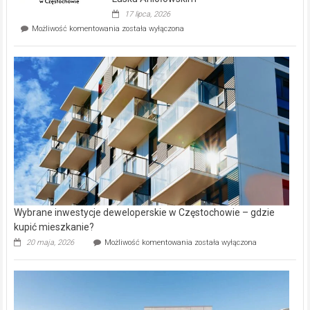
Evia.
17 lipca, 2026
Perełka
Mieszkańcy
Możliwość komentowania
została wyłączona
na
wybiorą
rynku
nazwy
nieruchomości
alejek
w
Lasku
Aniołowskim
Wybrane inwestycje deweloperskie w Częstochowie – gdzie
kupić mieszkanie?
Wybrane
20 maja, 2026
Możliwość komentowania
została wyłączona
inwestycje
deweloperskie
w Częstochowie
–
gdzie
kupić