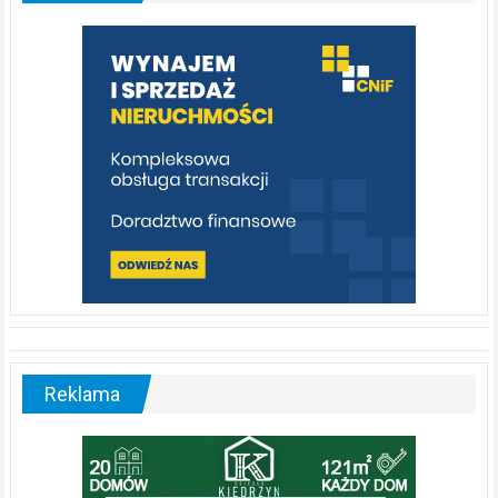
którą
warto
poznać
[fotorelacja]
Reklama