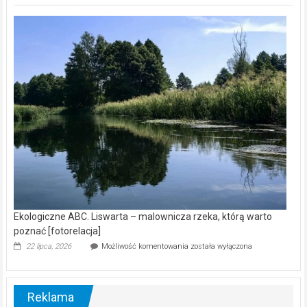
Z
kamerą
wśród
nietoperzy
[wideo]
Ekologiczne ABC. Liswarta – malownicza rzeka, którą warto
poznać [fotorelacja]
Ekologiczne
22 lipca, 2026
Możliwość komentowania
została wyłączona
ABC.
Liswarta
–
malownicza
Reklama
rzeka,