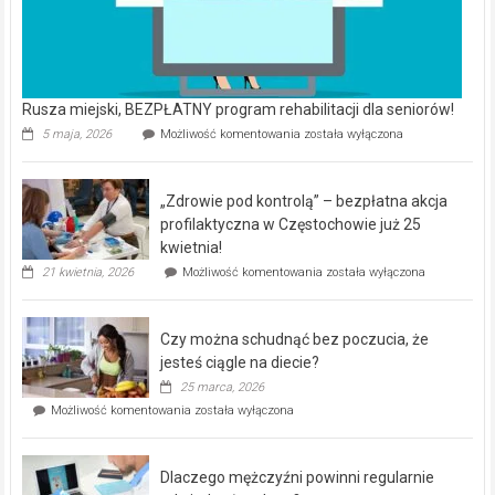
Rusza miejski, BEZPŁATNY program rehabilitacji dla seniorów!
Rusza
5 maja, 2026
Możliwość komentowania
została wyłączona
miejski,
BEZPŁATNY
program
„Zdrowie pod kontrolą” – bezpłatna akcja
rehabilitacji
dla
profilaktyczna w Częstochowie już 25
seniorów!
kwietnia!
„Zdrowie
21 kwietnia, 2026
Możliwość komentowania
została wyłączona
pod
kontrolą”
–
Czy można schudnąć bez poczucia, że
bezpłatna
akcja
jesteś ciągle na diecie?
profilaktyczna
25 marca, 2026
w
Czy
Możliwość komentowania
została wyłączona
Częstochowie
można
już
schudnąć
25
bez
kwietnia!
Dlaczego mężczyźni powinni regularnie
poczucia,