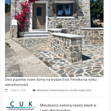
Dwa zupełnie nowe domy na wyspie Evia. Perełka na rynku
nieruchomości
Dwa
18 lipca, 2026
Możliwość komentowania
została wyłączona
zupełnie
nowe
domy
Mieszkańcy wybiorą nazwy alejek w
na
wyspie
Lasku Aniołowskim