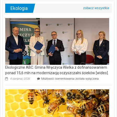
Ekologia
Ekologiczne ABC. Gmina Wręczyca Wielka z dofinansowaniem
ponad 15,6 mln na modernizację oczyszczalni ścieków [wideo]
Ekologiczne
4 sierpnia, 2026
Możliwość komentowania
została wyłączona
ABC.
Gmina
Wręczyca
Wielka
z
dofinansowaniem
ponad
15,6
mln