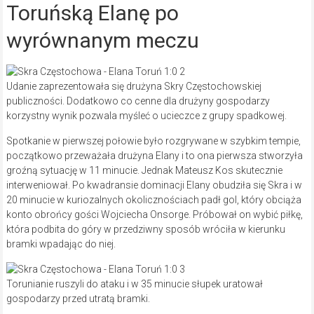
Toruńską Elanę po
wyrównanym meczu
Udanie zaprezentowała się drużyna Skry Częstochowskiej
publiczności. Dodatkowo co cenne dla drużyny gospodarzy
korzystny wynik pozwala myśleć o ucieczce z grupy spadkowej.
Spotkanie w pierwszej połowie było rozgrywane w szybkim tempie,
początkowo przeważała drużyna Elany i to ona pierwsza stworzyła
groźną sytuację w 11 minucie. Jednak Mateusz Kos skutecznie
interweniował. Po kwadransie dominacji Elany obudziła się Skra i w
20 minucie w kuriozalnych okolicznościach padł gol, który obciąża
konto obrońcy gości Wojciecha Onsorge. Próbował on wybić piłkę,
która podbita do góry w przedziwny sposób wróciła w kierunku
bramki wpadając do niej.
Torunianie ruszyli do ataku i w 35 minucie słupek uratował
gospodarzy przed utratą bramki.