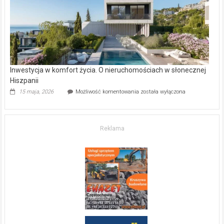
mieszkanie?
Inwestycja w komfort życia. O nieruchomościach w słonecznej
Hiszpanii
Inwestycja
15 maja, 2026
Możliwość komentowania
została wyłączona
w komfort
życia.
O nieruchomościach
w słonecznej
Reklama
Hiszpanii