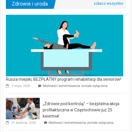
Zdrowie i uroda
Rusza miejski, BEZPŁATNY program rehabilitacji dla seniorów!
Rusza
5 maja, 2026
Możliwość komentowania
została wyłączona
miejski,
BEZPŁATNY
program
„Zdrowie pod kontrolą” – bezpłatna akcja
rehabilitacji
dla
profilaktyczna w Częstochowie już 25
seniorów!
kwietnia!
„Zdrowie
21 kwietnia, 2026
Możliwość komentowania
została wyłączona
pod
kontrolą”