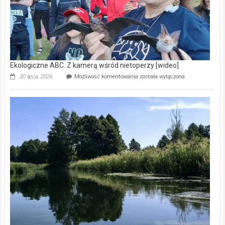
Ekologiczne ABC. Z kamerą wśród nietoperzy [wideo]
Ekologiczne
30 lipca, 2026
Możliwość komentowania
została wyłączona
ABC.
Z
kamerą
wśród
nietoperzy
[wideo]