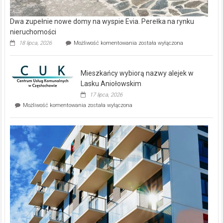
Dwa zupełnie nowe domy na wyspie Evia. Perełka na rynku
nieruchomości
Dwa
18 lipca, 2026
Możliwość komentowania
została wyłączona
zupełnie
nowe
domy
Mieszkańcy wybiorą nazwy alejek w
na
wyspie
Lasku Aniołowskim
Evia.
17 lipca, 2026
Perełka
Mieszkańcy
Możliwość komentowania
została wyłączona
na
wybiorą
rynku
nazwy
nieruchomości
alejek
w
Lasku
Aniołowskim