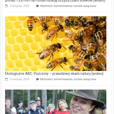
ponad 15,6 mln na modernizację oczyszczalni ścieków [wideo]
Ekologiczne
4 sierpnia, 2026
Możliwość komentowania
została wyłączona
ABC.
Gmina
Wręczyca
Wielka
z
dofinansowaniem
ponad
15,6
mln
na
modernizację
oczyszczalni
ścieków
[wideo]
Ekologiczne ABC. Pszczoły – prawdziwy skarb natury [wideo]
Ekologiczne
3 sierpnia, 2026
Możliwość komentowania
została wyłączona
ABC.
Pszczoły
–
prawdziwy
skarb
natury
[wideo]