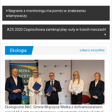
Post
Nagranie z monitoringu ma pomóc w znalezieniu
włamywaczy
navigation
AZS 2020 Częstochowa zamknął play-outy w trzech meczach!
Ekologia
Ekologiczne ABC. Gmina Wręczyca Wielka z dofinansowaniem