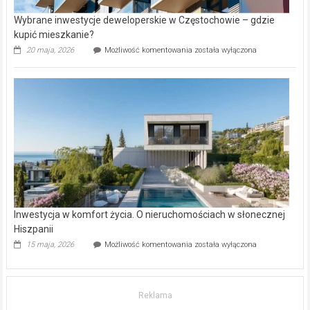
Wybrane inwestycje deweloperskie w Częstochowie – gdzie
kupić mieszkanie?
Wybrane
20 maja, 2026
Możliwość komentowania
została wyłączona
inwestycje
deweloperskie
w Częstochowie
–
gdzie
kupić
mieszkanie?
Inwestycja w komfort życia. O nieruchomościach w słonecznej
Hiszpanii
Inwestycja
15 maja, 2026
Możliwość komentowania
została wyłączona
w komfort
życia.
O nieruchomościach
w słonecznej
Reklama
Hiszpanii