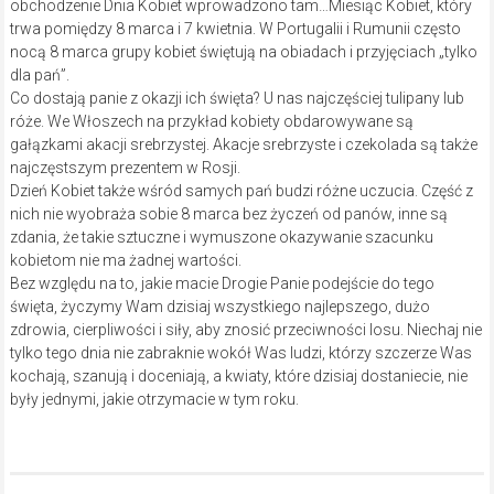
obchodzenie Dnia Kobiet wprowadzono tam…Miesiąc Kobiet, który
trwa pomiędzy 8 marca i 7 kwietnia. W Portugalii i Rumunii często
nocą 8 marca grupy kobiet świętują na obiadach i przyjęciach „tylko
dla pań”.
Co dostają panie z okazji ich święta? U nas najczęściej tulipany lub
róże. We Włoszech na przykład kobiety obdarowywane są
gałązkami akacji srebrzystej. Akacje srebrzyste i czekolada są także
najczęstszym prezentem w Rosji.
Dzień Kobiet także wśród samych pań budzi różne uczucia. Część z
nich nie wyobraża sobie 8 marca bez życzeń od panów, inne są
zdania, że takie sztuczne i wymuszone okazywanie szacunku
kobietom nie ma żadnej wartości.
Bez względu na to, jakie macie Drogie Panie podejście do tego
święta, życzymy Wam dzisiaj wszystkiego najlepszego, dużo
zdrowia, cierpliwości i siły, aby znosić przeciwności losu. Niechaj nie
tylko tego dnia nie zabraknie wokół Was ludzi, którzy szczerze Was
kochają, szanują i doceniają, a kwiaty, które dzisiaj dostaniecie, nie
były jednymi, jakie otrzymacie w tym roku.