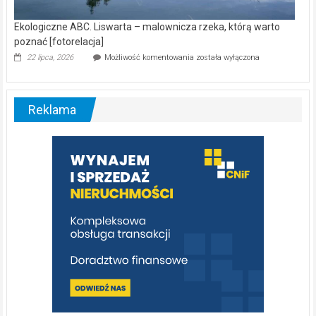
Ekologiczne ABC. Liswarta – malownicza rzeka, którą warto
poznać [fotorelacja]
Ekologiczne
22 lipca, 2026
Możliwość komentowania
została wyłączona
ABC.
Liswarta
–
malownicza
Reklama
rzeka,
którą
warto
poznać
[fotorelacja]