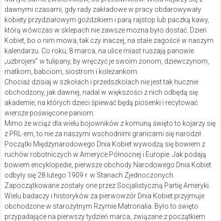
dawnymi czasami, gdy rady zakładowe w pracy obdarowywały
kobiety przydziałowym goździkiem i parą rajstop lub paczką kawy,
którą wówczas w sklepach nie zawsze można było dostać. Dzień
Kobiet, bo o nim mowa, tak czy inaczej, na stałe zagościł w naszym
kalendarzu. Co roku, 8 marca, na ulice miast ruszają panowie
„uzbrojeni” w tulipany, by wręczyć je swoim żonom, dziewczynom,
matkom, babciom, siostrom i koleżankom.
Chociaż dzisiaj w szkołach i przedszkolach nie jest tak hucznie
obchodzony, jak dawnej, nadal w większości z nich odbędą się
akademie, na których dzieci śpiewać będą piosenki i recytować
wiersze poświęcone paniom.
Mimo że wciąż dla wielu bojowników z komuną święto to kojarzy się
z PRL-em, to nie za naszymi wschodnimi granicami się narodził.
Początki Międzynarodowego Dnia Kobiet wywodzą się bowiem z
ruchów robotniczych w Ameryce Północnej i Europie. Jak podają
bowiem encyklopedie, pierwsze obchody Narodowego Dnia Kobiet
odbyły się 28 lutego 1909 r. w Stanach Zjednoczonych.
Zapoczątkowane zostały one przez Socjalistyczną Partię Ameryki.
Wielu badaczy i historyków za pierwowzór Dnia Kobiet przyjmuje
obchodzone w starożytnym Rzymie Matronalia. Było to święto
przypadające na pierwszy tydzień marca, związane z początkiem