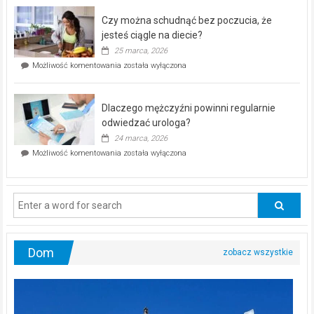
–
Czy można schudnąć bez poczucia, że
bezpłatna
akcja
jesteś ciągle na diecie?
profilaktyczna
25 marca, 2026
w
Czy
Możliwość komentowania
została wyłączona
Częstochowie
można
już
schudnąć
25
bez
kwietnia!
Dlaczego mężczyźni powinni regularnie
poczucia,
że
odwiedzać urologa?
jesteś
24 marca, 2026
ciągle
Dlaczego
Możliwość komentowania
została wyłączona
na
mężczyźni
diecie?
powinni
regularnie
odwiedzać
urologa?
Dom