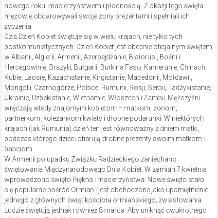
nowego roku, macierzyństwem i płodnością. Z okazji tego święta
mężowie obdarowywali swoje żony prezentami i spełniali ich
życzenia.
Dziś Dzień Kobiet świętuje się w wielu krajach, nie tylko tych
postkomunistycznych. Dzień Kobiet jest obecnie oficjalnym świętem
w Albanii, Algierii, Armenii, Azerbejdżanie, Białorusi, Bośni i
Hercegowinie, Brazylii, Bułgarii, Burkina Faso, Kamerunie, Chinach,
Kubie, Laosie, Kazachstanie, Kirgistanie, Macedonii, Mołdawii,
Mongolii, Czarnogórze, Polsce, Rumunii, Rosji, Serbii, Tadżykistanie,
Ukrainie, Uzbekistanie, Wietnamie, Włoszech i Zambii. Mężczyźni
wręczają wtedy znajomym kobietom – matkom, żonom,
partnerkom, koleżankom kwiaty i drobne podarunki. W niektórych
krajach (jak Rumunia) dzień ten jest równoważny z dniem matki,
podczas którego dzieci ofiarują drobne prezenty swoim matkom i
babciom.
W Armenii po upadku Związku Radzieckiego zaniechano
świętowania Międzynarodowego Dnia Kobiet. W zamian 7 kwietnia
wprowadzono święto Piękna i macierzyństwa. Nowe święto stało
się popularne pośród Ormian i jest obchodzone jako upamiętnienie
jednego z głównych świąt kościoła ormiańskiego, zwiastowania.
Ludzie świętują jednak również 8 marca. Aby uniknąć dwukrotnego