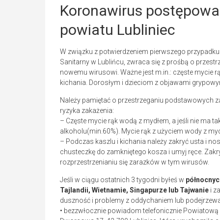
Koronawirus postępowa
powiatu Lubliniec
W związku z potwierdzeniem pierwszego przypadk
Sanitarny w Lublińcu, zwraca się z prośbą o prze
nowemu wirusowi. Ważne jest m.in.: częste mycie 
kichania. Dorosłym i dzieciom z objawami grypowy
Należy pamiętać o przestrzeganiu podstawowych za
ryzyka zakażenia:
– Częste mycie rąk wodą z mydłem, a jeśli nie ma t
alkoholu(min.60%). Mycie rąk z użyciem wody z mydłe
– Podczas kaszlu i kichania należy zakryć usta i no
chusteczkę do zamkniętego kosza i umyj ręce. Zakry
rozprzestrzenianiu się zarazków w tym wirusów.
Jeśli w ciągu ostatnich 3 tygodni byłeś w
północnych
Tajlandii, Wietnamie, Singapurze lub Tajwanie
i z
duszność i problemy z oddychaniem lub podejrzewa
• bezzwłocznie powiadom telefonicznie Powiatową S