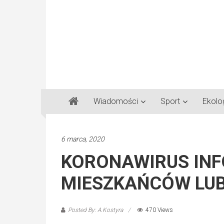
Gazeta
Wiadomości
Sport
Ekolo
Regionalna
Częstochowa,
Kłobuck,
6 marca, 2020
Lubliniec,
KORONAWIRUS IN
Myszków
MIESZKAŃCÓW LU
Posted By: A.Kostyra
470 Views