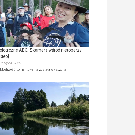
prawdziwy
skarb
natury
[wideo]
ologiczne ABC. Z kamerą wśród nietoperzy
ideo]
30 lipca, 2026
Ekologiczne
Możliwość komentowania
została wyłączona
ABC.
Z
kamerą
wśród
nietoperzy
[wideo]