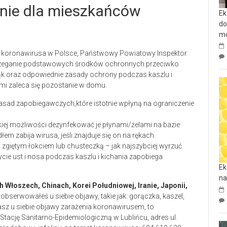
nie dla mieszkańców
Ek
do
mo
u koronawirusa w Polsce, Państwowy Powiatowy Inspektor
strzeganie podstawowych środków ochronnych przeciwko
rąk oraz odpowiednie zasady ochrony podczas kaszlu i
mi zaleca się pozostanie w domu.
sad zapobiegawczych,które istotnie wpłyną na ograniczenie
akiej możliwości dezynfekować je płynami/żelami na bazie
m zabija wirusa, jeśli znajduje się on na rękach.
s zgiętym łokciem lub chusteczką – jak najszybciej wyrzuć
cie ust i nosa podczas kaszlu i kichania zapobiega
Ek
na
 Włoszech, Chinach, Korei Południowej, Iranie, Japonii,
aobserwowałeś u siebie objawy, takie jak: gorączka, kaszel,
sz u siebie objawy zarażenia koronawirusem, to
tację Sanitarno-Epidemiologiczną w Lublińcu, adres ul.