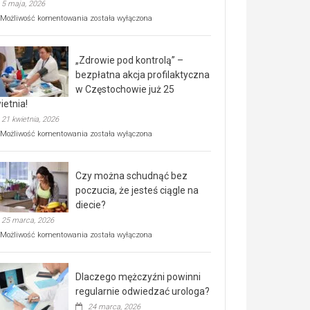
5 maja, 2026
Rusza
Możliwość komentowania
została wyłączona
miejski,
BEZPŁATNY
program
„Zdrowie pod kontrolą” –
rehabilitacji
dla
bezpłatna akcja profilaktyczna
seniorów!
w Częstochowie już 25
ietnia!
21 kwietnia, 2026
„Zdrowie
Możliwość komentowania
została wyłączona
pod
kontrolą”
–
Czy można schudnąć bez
bezpłatna
akcja
poczucia, że jesteś ciągle na
profilaktyczna
diecie?
w
25 marca, 2026
Częstochowie
już
Czy
Możliwość komentowania
została wyłączona
25
można
kwietnia!
schudnąć
bez
Dlaczego mężczyźni powinni
poczucia,
że
regularnie odwiedzać urologa?
jesteś
24 marca, 2026