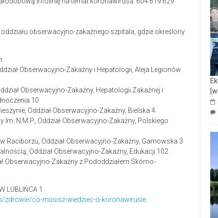
ałodobową infolinię na temat koronawirusa: 604 619 629
b oddziału obserwacyjno-zakaźnego szpitala, gdzie określony
m:
Oddział Obserwacyjno-Zakaźny i Hepatologii, Aleja Legionów
Ek
Oddział Obserwacyjno-Zakaźny, Hepatologii Zakaźnej i
[w
ednoczenia 10
ieszynie, Oddział Obserwacyjno-Zakaźny, Bielska 4
y Im. N.M.P., Oddział Obserwacyjno-Zakaźny, Polskiego
tka w Raciborzu, Oddział Obserwacyjno-Zakaźny, Gamowska 3
alnością, Oddział Obserwacyjno-Zakaźny, Edukacji 102
ział Obserwacyjno-Zakaźny z Pododdziałem Skórno-
b/zdrowie/co-musisz-wiedziec-o-koronawirusie
.