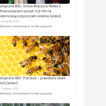
ologiczne ABC. Gmina Wręczyca Wielka z
finansowaniem ponad 15,6 mln na
dernizację oczyszczalni ścieków [wideo]
4 sierpnia, 2026
Ekologiczne
Możliwość komentowania
została wyłączona
ABC.
Gmina
Wręczyca
Wielka
z
dofinansowaniem
ponad
15,6
mln
na
modernizację
oczyszczalni
ścieków
ologiczne ABC. Pszczoły – prawdziwy skarb
[wideo]
tury [wideo]
3 sierpnia, 2026
Ekologiczne
Możliwość komentowania
została wyłączona
ABC.
Pszczoły
–