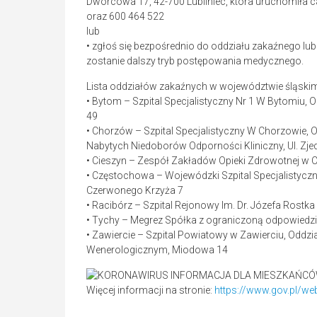
Dworcowa 17, 42-700 Lubliniec, która uruchomiła c
oraz 600 464 522
lub
• zgłoś się bezpośrednio do oddziału zakaźnego lu
zostanie dalszy tryb postępowania medycznego.
Lista oddziałów zakaźnych w województwie śląski
• Bytom – Szpital Specjalistyczny Nr 1 W Bytomiu, 
49
• Chorzów – Szpital Specjalistyczny W Chorzowie, 
Nabytych Niedoborów Odporności Kliniczny, Ul. Zj
• Cieszyn – Zespół Zakładów Opieki Zdrowotnej w C
• Częstochowa – Wojewódzki Szpital Specjalistyczn
Czerwonego Krzyża 7
• Racibórz – Szpital Rejonowy Im. Dr. Józefa Ros
• Tychy – Megrez Spółka z ograniczoną odpowiedzi
• Zawiercie – Szpital Powiatowy w Zawierciu, Odd
Wenerologicznym, Miodowa 14
Więcej informacji na stronie:
https://www.gov.pl/we