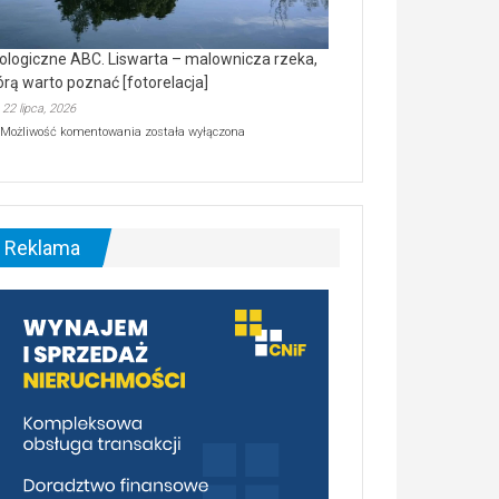
ologiczne ABC. Liswarta – malownicza rzeka,
órą warto poznać [fotorelacja]
22 lipca, 2026
Ekologiczne
Możliwość komentowania
została wyłączona
ABC.
Liswarta
–
malownicza
rzeka,
którą
Reklama
warto
poznać
[fotorelacja]