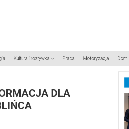
gia
Kultura i rozrywka
Praca
Motoryzacja
Dom
FORMACJA DLA
BLIŃCA