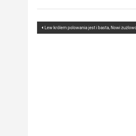
Post
Lew królem polowania jest i basta, Nowi żużlo
navigation