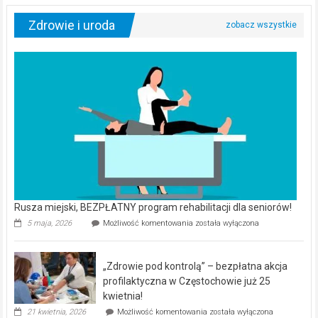
Zdrowie i uroda
Rusza miejski, BEZPŁATNY program rehabilitacji dla seniorów!
Rusza
5 maja, 2026
Możliwość komentowania
została wyłączona
miejski,
BEZPŁATNY
program
„Zdrowie pod kontrolą” – bezpłatna akcja
rehabilitacji
dla
profilaktyczna w Częstochowie już 25
seniorów!
kwietnia!
„Zdrowie
21 kwietnia, 2026
Możliwość komentowania
została wyłączona