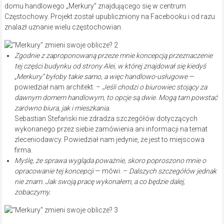
domu handlowego „Merkury” znajdującego się w centrum
Częstochowy. Projekt został upubliczniony na Facebooku i od razu
znalazł uznanie wielu częstochowian.
Zgodnie z zaproponowaną przeze mnie koncepcją przeznaczenie
tej części budynku od strony Alei, w której znajdował się kiedyś
„Merkury” byłoby takie samo, a więc handlowo-usługowe
—
powiedział nam architekt. –
Jeśli chodzi o biurowiec stojący za
dawnym domem handlowym, to opcje są dwie. Mogą tam powstać
zarówno biura, jak i mieszkania.
Sebastian Stefański nie zdradza szczegółów dotyczących
wykonanego przez siebie zamówienia ani informacji na temat
zleceniodawcy. Powiedział nam jedynie, że jest to miejscowa
firma.
Myślę, że sprawa wygląda poważnie, skoro poproszono mnie o
opracowanie tej koncepcji
— mówi. –
Dalszych szczegółów jednak
nie znam. Jak swoją pracę wykonałem, a co będzie dalej,
zobaczymy.