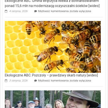
Ekologiczne ABC. Gmina Wręczyca Wielka z dofinansowaniem
ponad 15,6 mln na modernizację oczyszczalni ścieków [wideo]
Ekologiczne
4 sierpnia, 2026
Możliwość komentowania
została wyłączona
ABC.
Gmina
Wręczyca
Wielka
z
dofinansowaniem
ponad
15,6
mln
na
modernizację
oczyszczalni
ścieków
[wideo]
Ekologiczne ABC. Pszczoły – prawdziwy skarb natury [wideo]
Ekologiczne
3 sierpnia, 2026
Możliwość komentowania
została wyłączona
ABC.
Pszczoły
–
prawdziwy
skarb
natury
[wideo]