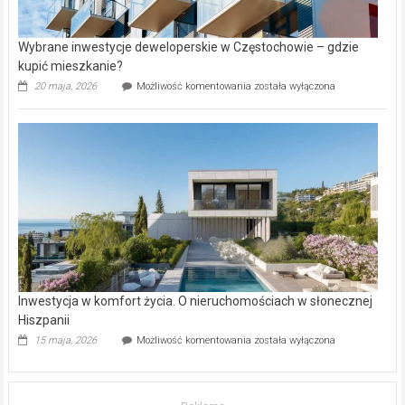
Wybrane inwestycje deweloperskie w Częstochowie – gdzie
kupić mieszkanie?
Wybrane
20 maja, 2026
Możliwość komentowania
została wyłączona
inwestycje
deweloperskie
w Częstochowie
–
gdzie
kupić
mieszkanie?
Inwestycja w komfort życia. O nieruchomościach w słonecznej
Hiszpanii
Inwestycja
15 maja, 2026
Możliwość komentowania
została wyłączona
w komfort
życia.
O nieruchomościach
w słonecznej