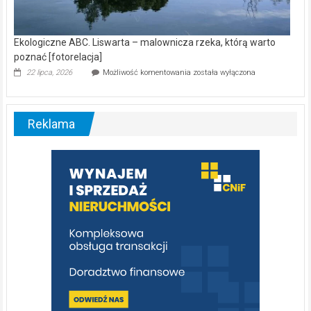
Ekologiczne ABC. Liswarta – malownicza rzeka, którą warto
poznać [fotorelacja]
Ekologiczne
22 lipca, 2026
Możliwość komentowania
została wyłączona
ABC.
Liswarta
–
malownicza
Reklama
rzeka,
którą
warto
poznać
[fotorelacja]