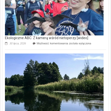
Ekologiczne ABC. Z kamerą wśród nietoperzy [wideo]
Ekologiczne
30 lipca, 2026
Możliwość komentowania
została wyłączona
ABC.
Z
kamerą
wśród
nietoperzy
[wideo]