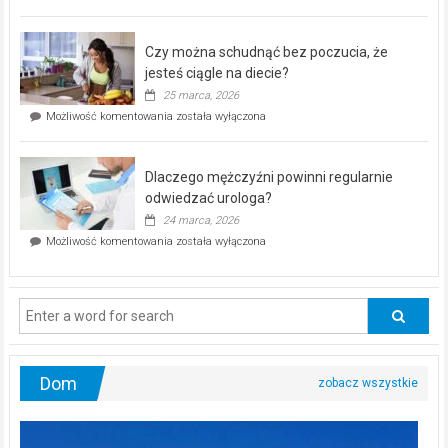
pod
kontrolą”
–
Czy można schudnąć bez poczucia, że
bezpłatna
akcja
jesteś ciągle na diecie?
profilaktyczna
25 marca, 2026
w
Czy
Możliwość komentowania
została wyłączona
Częstochowie
można
już
schudnąć
25
bez
kwietnia!
Dlaczego mężczyźni powinni regularnie
poczucia,
że
odwiedzać urologa?
jesteś
24 marca, 2026
ciągle
Dlaczego
Możliwość komentowania
została wyłączona
na
mężczyźni
diecie?
powinni
regularnie
odwiedzać
urologa?
Dom