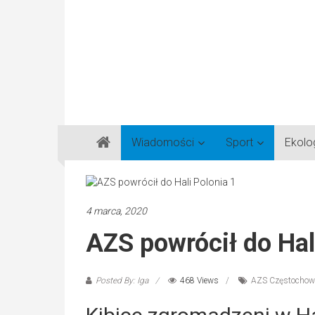
Gazeta
Wiadomości
Sport
Ekolo
Regionalna
Częstochowa,
Kłobuck,
Lubliniec,
4 marca, 2020
Myszków
AZS powrócił do Hal
Posted By: Iga
468 Views
AZS Częstochow