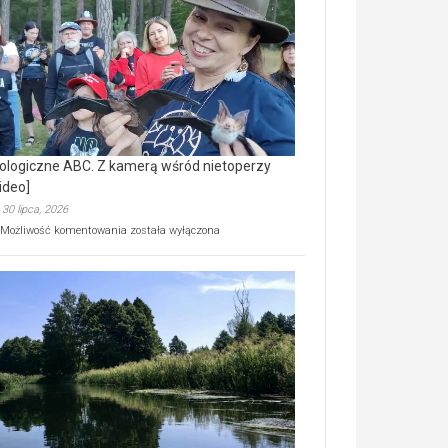
prawdziwy
skarb
natury
[wideo]
ologiczne ABC. Z kamerą wśród nietoperzy
ideo]
30 lipca, 2026
Ekologiczne
Możliwość komentowania
została wyłączona
ABC.
Z
kamerą
wśród
nietoperzy
[wideo]