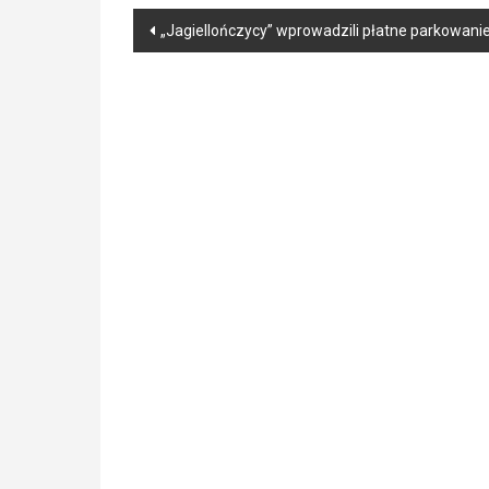
Post
„Jagiellończycy” wprowadzili płatne parkowan
navigation