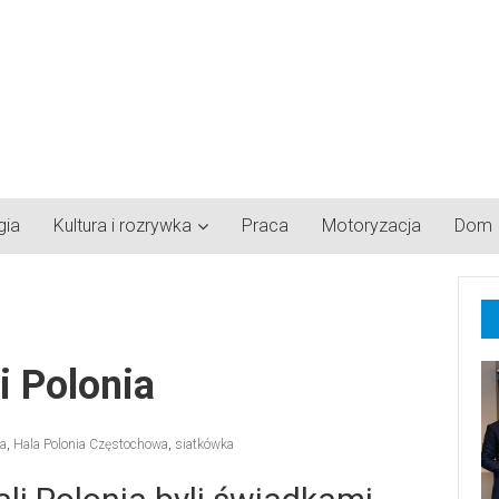
gia
Kultura i rozrywka
Praca
Motoryzacja
Dom
i Polonia
a
,
Hala Polonia Częstochowa
,
siatkówka