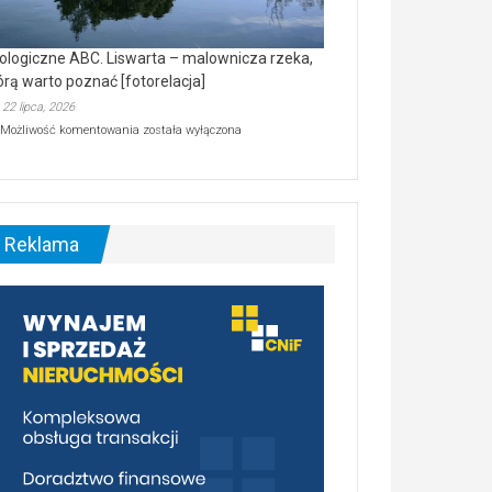
ologiczne ABC. Liswarta – malownicza rzeka,
órą warto poznać [fotorelacja]
22 lipca, 2026
Ekologiczne
Możliwość komentowania
została wyłączona
ABC.
Liswarta
–
malownicza
rzeka,
którą
Reklama
warto
poznać
[fotorelacja]