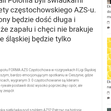
li Polonia byli świadkami
Ek
iety częstochowskiego AZS-u.
do
mo
ony będzie dość długa i
że zapału i chęci nie brakuje
e śląskiej będzie tylko
espołu FORMA AZS Częstochowa w rozgrywkach II Ligi Śląskiej
wszym, bardzo emocjonującym spotkaniu w Cieszynie, gdzie
icach, wygranym 3: 0 częstochowianie są liderami
Ek
rywale postawili dość wysoko poprzeczkę i opór, ale
na
ny zespół.
ka siatkówka pod szyldem AZS? Patrząc na historię