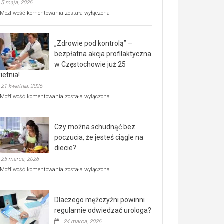
5 maja, 2026
Rusza
Możliwość komentowania
została wyłączona
miejski,
BEZPŁATNY
program
„Zdrowie pod kontrolą” –
rehabilitacji
dla
bezpłatna akcja profilaktyczna
seniorów!
w Częstochowie już 25
ietnia!
21 kwietnia, 2026
„Zdrowie
Możliwość komentowania
została wyłączona
pod
kontrolą”
–
Czy można schudnąć bez
bezpłatna
akcja
poczucia, że jesteś ciągle na
profilaktyczna
diecie?
w
25 marca, 2026
Częstochowie
już
Czy
Możliwość komentowania
została wyłączona
25
można
kwietnia!
schudnąć
bez
Dlaczego mężczyźni powinni
poczucia,
że
regularnie odwiedzać urologa?
jesteś
24 marca, 2026