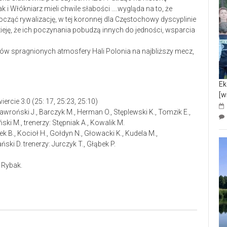
 Włókniarz mieli chwile słabości ….wygląda na to, że
ząć rywalizację, w tej koronnej dla Częstochowy dyscyplinie
ieję, że ich poczynania pobudzą innych do jedności, wsparcia
ców spragnionych atmosfery Hali Polonia na najbliższy mecz,
Ek
[w
cie 3:0 (25: 17, 25:23, 25:10)
roński J., Barczyk M., Herman O., Stęplewski K., Tomzik E.,
ki M., trenerzy: Stępniak A., Kowalik M.
k B., Kocioł H., Gołdyn N., Głowacki K., Kudela M.,
ski D. trenerzy: Jurczyk T., Głąbek P.
 Rybak.