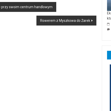
ie przy swoim centrum handlowym
Ek
kt
Rowerem z Myszkowa do Żarek