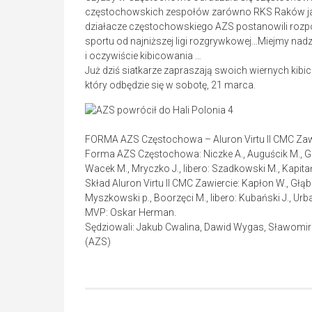
częstochowskich zespołów zarówno RKS Raków jak i
działacze częstochowskiego AZS postanowili rozpoc
sportu od najniższej ligi rozgrywkowej…Miejmy nadz
i oczywiście kibicowania …
Już dziś siatkarze zapraszają swoich wiernych kibi
który odbędzie się w sobotę, 21 marca.
FORMA AZS Częstochowa – Aluron Virtu II CMC Zawier
Forma AZS Częstochowa: Niczke A., Auguścik M., Gaw
Wacek M., Mryczko J., libero: Szadkowski M., Kapitańs
Skład Aluron Virtu II CMC Zawiercie: Kapłon W., Głąbe
Myszkowski p., Boorzęci M., libero: Kubański J., Urbań
MVP: Oskar Herman.
Sędziowali: Jakub Cwalina, Dawid Wygas, Sławomir
(AZS)