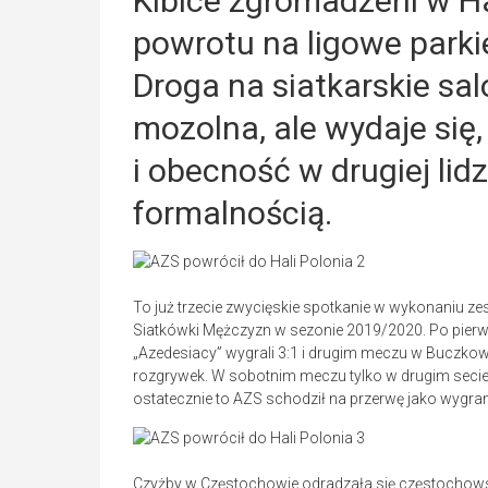
Kibice zgromadzeni w Ha
powrotu na ligowe park
Droga na siatkarskie sal
mozolna, ale wydaje się, 
i obecność w drugiej lidz
formalnością.
To już trzecie zwycięskie spotkanie w wykonaniu z
Siatkówki Mężczyzn w sezonie 2019/2020. Po pier
„Azedesiacy” wygrali 3:1 i drugim meczu w Buczkow
rozgrywek. W sobotnim meczu tylko w drugim secie 
ostatecznie to AZS schodził na przerwę jako wygra
Czyżby w Częstochowie odradzała się częstochows