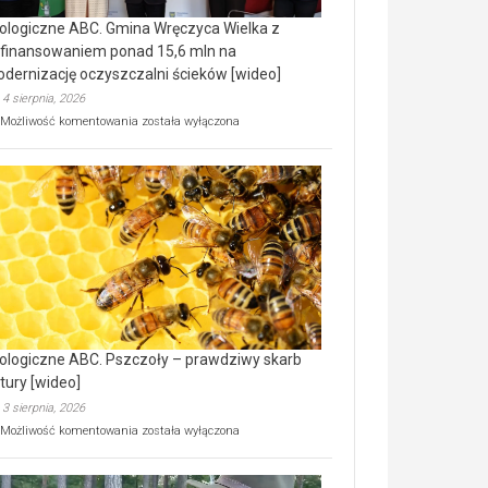
ologiczne ABC. Gmina Wręczyca Wielka z
finansowaniem ponad 15,6 mln na
dernizację oczyszczalni ścieków [wideo]
4 sierpnia, 2026
Ekologiczne
Możliwość komentowania
została wyłączona
ABC.
Gmina
Wręczyca
Wielka
z
dofinansowaniem
ponad
15,6
mln
na
modernizację
oczyszczalni
ścieków
ologiczne ABC. Pszczoły – prawdziwy skarb
[wideo]
tury [wideo]
3 sierpnia, 2026
Ekologiczne
Możliwość komentowania
została wyłączona
ABC.
Pszczoły
–