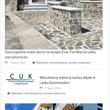
Dwa zupełnie nowe domy na wyspie Evia. Perełka na rynku
nieruchomości
Dwa
18 lipca, 2026
Możliwość komentowania
została wyłączona
zupełnie
nowe
domy
Mieszkańcy wybiorą nazwy alejek w
na
wyspie
Lasku Aniołowskim
Evia.
17 lipca, 2026
Perełka
Mieszkańcy
Możliwość komentowania
została wyłączona
na
wybiorą
rynku
nazwy
nieruchomości
alejek
w