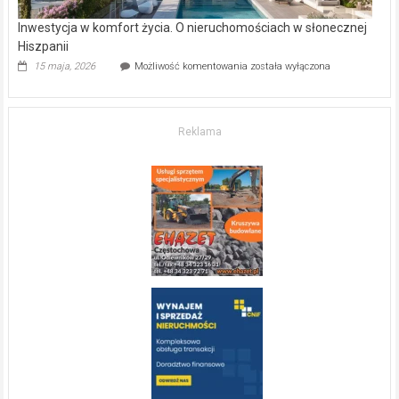
Inwestycja w komfort życia. O nieruchomościach w słonecznej
Hiszpanii
Inwestycja
15 maja, 2026
Możliwość komentowania
została wyłączona
w komfort
życia.
O nieruchomościach
w słonecznej
Reklama
Hiszpanii