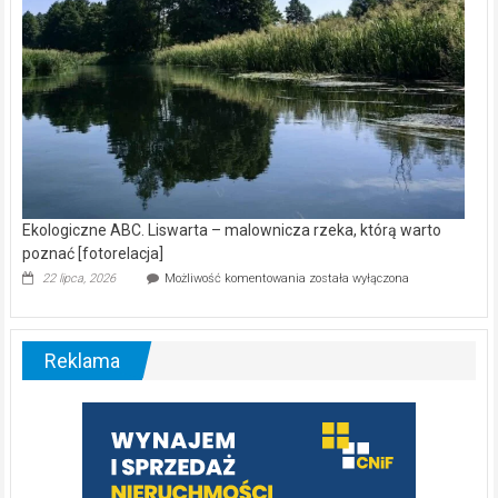
Ekologiczne ABC. Liswarta – malownicza rzeka, którą warto
poznać [fotorelacja]
Ekologiczne
22 lipca, 2026
Możliwość komentowania
została wyłączona
ABC.
Liswarta
–
malownicza
Reklama
rzeka,
którą
warto
poznać
[fotorelacja]