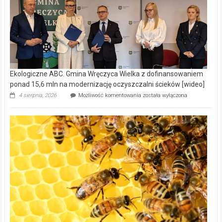
Ekologiczne ABC. Gmina Wręczyca Wielka z dofinansowaniem
ponad 15,6 mln na modernizację oczyszczalni ścieków [wideo]
Ekologiczne
4 sierpnia, 2026
Możliwość komentowania
została wyłączona
ABC.
Gmina
Wręczyca
Wielka
z
dofinansowaniem
ponad
15,6
mln
na
modernizację
oczyszczalni
ścieków
[wideo]