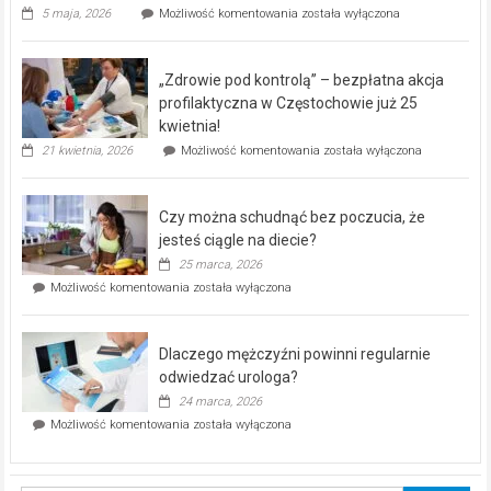
Rusza
5 maja, 2026
Możliwość komentowania
została wyłączona
miejski,
BEZPŁATNY
program
„Zdrowie pod kontrolą” – bezpłatna akcja
rehabilitacji
dla
profilaktyczna w Częstochowie już 25
seniorów!
kwietnia!
„Zdrowie
21 kwietnia, 2026
Możliwość komentowania
została wyłączona
pod
kontrolą”
–
Czy można schudnąć bez poczucia, że
bezpłatna
akcja
jesteś ciągle na diecie?
profilaktyczna
25 marca, 2026
w
Czy
Możliwość komentowania
została wyłączona
Częstochowie
można
już
schudnąć
25
bez
kwietnia!
Dlaczego mężczyźni powinni regularnie
poczucia,
że
odwiedzać urologa?
jesteś
24 marca, 2026
ciągle
Dlaczego
Możliwość komentowania
została wyłączona
na
mężczyźni
diecie?
powinni
regularnie