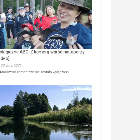
prawdziwy
skarb
natury
[wideo]
ologiczne ABC. Z kamerą wśród nietoperzy
ideo]
30 lipca, 2026
Ekologiczne
Możliwość komentowania
została wyłączona
ABC.
Z
kamerą
wśród
nietoperzy
[wideo]