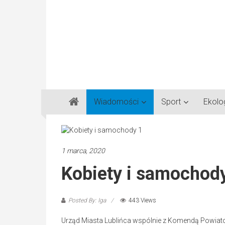
Gazeta
Wiadomości
Sport
Ekolo
Regionalna
Częstochowa,
Kłobuck,
Lubliniec,
1 marca, 2020
Myszków
Kobiety i samochod
Posted By: Iga
443 Views
Urząd Miasta Lublińca wspólnie z Komendą Powiatową