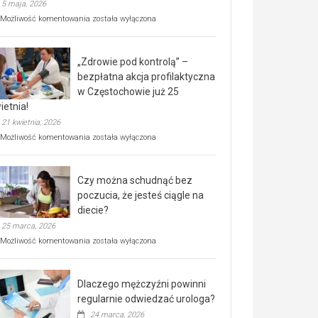
5 maja, 2026
Rusza
Możliwość komentowania
została wyłączona
miejski,
BEZPŁATNY
program
„Zdrowie pod kontrolą” –
rehabilitacji
dla
bezpłatna akcja profilaktyczna
seniorów!
w Częstochowie już 25
ietnia!
21 kwietnia, 2026
„Zdrowie
Możliwość komentowania
została wyłączona
pod
kontrolą”
–
Czy można schudnąć bez
bezpłatna
akcja
poczucia, że jesteś ciągle na
profilaktyczna
diecie?
w
25 marca, 2026
Częstochowie
już
Czy
Możliwość komentowania
została wyłączona
25
można
kwietnia!
schudnąć
bez
Dlaczego mężczyźni powinni
poczucia,
że
regularnie odwiedzać urologa?
jesteś
24 marca, 2026