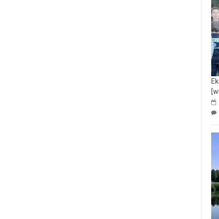
Ek
[w