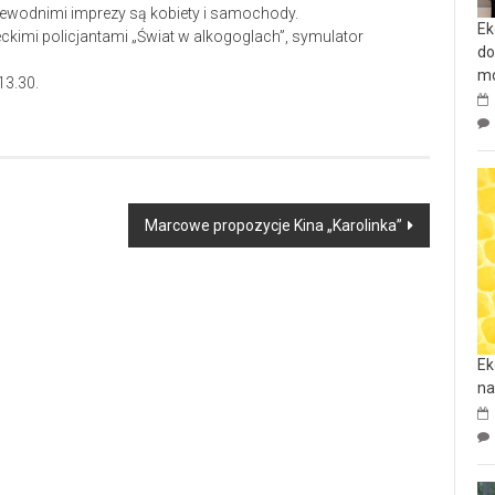
rzewodnimi imprezy są kobiety i samochody.
Ek
ieckimi policjantami „Świat w alkogoglach”, symulator
do
mo
13.30.
Marcowe propozycje Kina „Karolinka”
Ek
na