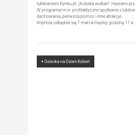
lublinieckim Rynku pt. „Kobieta wulkan”. Hasłami p
W programie m.in: profilaktyczne spotkanie z lublin
dachowania, pierwsza pomoc i inne atrakcje.
Impreza odbędzie się 7 marca między godziną 11 a 
Post
Osiecka na Dzień Kobiet
navigation