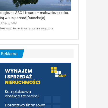
ologiczne ABC. Liswarta – malownicza rzeka,
órą warto poznać [fotorelacja]
22 lipca, 2026
Ekologiczne
Możliwość komentowania
została wyłączona
ABC.
Liswarta
–
malownicza
rzeka,
którą
Reklama
warto
poznać
[fotorelacja]