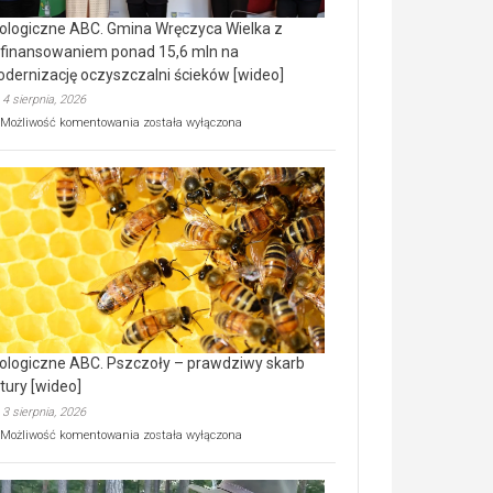
ologiczne ABC. Gmina Wręczyca Wielka z
finansowaniem ponad 15,6 mln na
dernizację oczyszczalni ścieków [wideo]
4 sierpnia, 2026
Ekologiczne
Możliwość komentowania
została wyłączona
ABC.
Gmina
Wręczyca
Wielka
z
dofinansowaniem
ponad
15,6
mln
na
modernizację
oczyszczalni
ścieków
ologiczne ABC. Pszczoły – prawdziwy skarb
[wideo]
tury [wideo]
3 sierpnia, 2026
Ekologiczne
Możliwość komentowania
została wyłączona
ABC.
Pszczoły
–