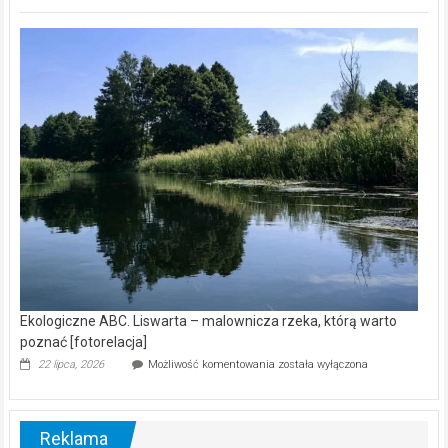
ABC.
Z
kamerą
wśród
nietoperzy
[wideo]
Ekologiczne ABC. Liswarta – malownicza rzeka, którą warto
poznać [fotorelacja]
Ekologiczne
22 lipca, 2026
Możliwość komentowania
została wyłączona
ABC.
Liswarta
–
malownicza
Reklama
rzeka,