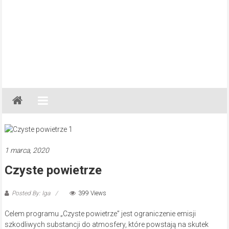
Gazeta
Regionalna
Częstochowa,
Kłobuck,
Lubliniec,
1 marca, 2020
Myszków
Czyste powietrze
Posted By: Iga
399 Views
Celem programu „Czyste powietrze” jest ograniczenie emisji
szkodliwych substancji do atmosfery, które powstają na skutek