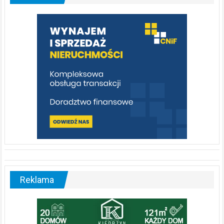
którą
warto
poznać
[fotorelacja]
Reklama