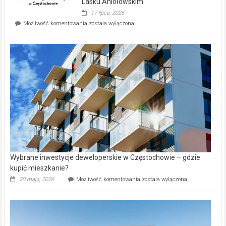
wyspie
Lasku Aniołowskim
Evia.
17 lipca, 2026
Perełka
Mieszkańcy
Możliwość komentowania
została wyłączona
na
wybiorą
rynku
nazwy
nieruchomości
alejek
w
Lasku
Aniołowskim
Wybrane inwestycje deweloperskie w Częstochowie – gdzie
kupić mieszkanie?
Wybrane
20 maja, 2026
Możliwość komentowania
została wyłączona
inwestycje
deweloperskie
w Częstochowie
–
gdzie