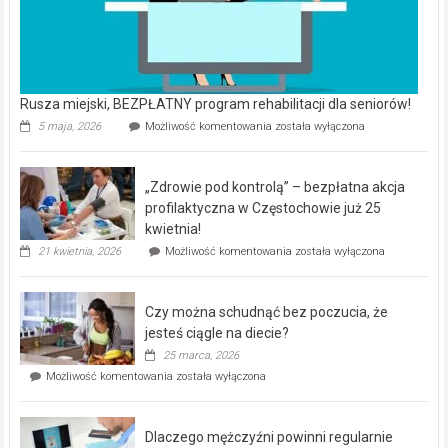
Rusza miejski, BEZPŁATNY program rehabilitacji dla seniorów!
Rusza
5 maja, 2026
Możliwość komentowania
została wyłączona
miejski,
BEZPŁATNY
program
„Zdrowie pod kontrolą” – bezpłatna akcja
rehabilitacji
dla
profilaktyczna w Częstochowie już 25
seniorów!
kwietnia!
„Zdrowie
21 kwietnia, 2026
Możliwość komentowania
została wyłączona
pod
kontrolą”
–
Czy można schudnąć bez poczucia, że
bezpłatna
akcja
jesteś ciągle na diecie?
profilaktyczna
25 marca, 2026
w
Czy
Możliwość komentowania
została wyłączona
Częstochowie
można
już
schudnąć
25
bez
kwietnia!
Dlaczego mężczyźni powinni regularnie
poczucia,