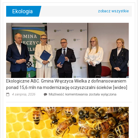
Ekologia
Ekologiczne ABC. Gmina Wręczyca Wielka z dofinansowaniem
ponad 15,6 mln na modernizację oczyszczalni ścieków [wideo]
Ekologiczne
4 sierpnia, 2026
Możliwość komentowania
została wyłączona
ABC.
Gmina
Wręczyca
Wielka
z
dofinansowaniem
ponad
15,6