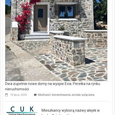
Dwa zupełnie nowe domy na wyspie Evia. Perełka na rynku
nieruchomości
Dwa
18 lipca, 2026
Możliwość komentowania
została wyłączona
zupełnie
nowe
domy
Mieszkańcy wybiorą nazwy alejek w
na