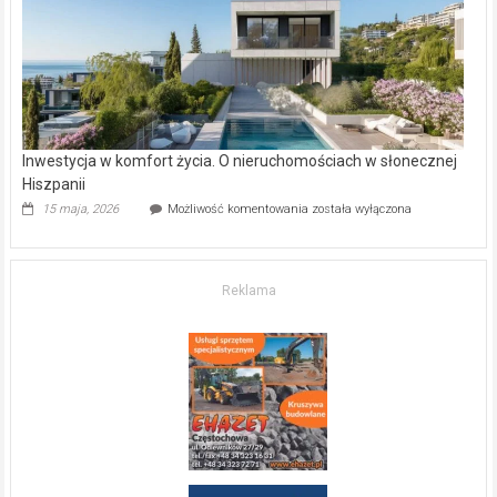
kupić
mieszkanie?
Inwestycja w komfort życia. O nieruchomościach w słonecznej
Hiszpanii
Inwestycja
15 maja, 2026
Możliwość komentowania
została wyłączona
w komfort
życia.
O nieruchomościach
w słonecznej
Reklama
Hiszpanii