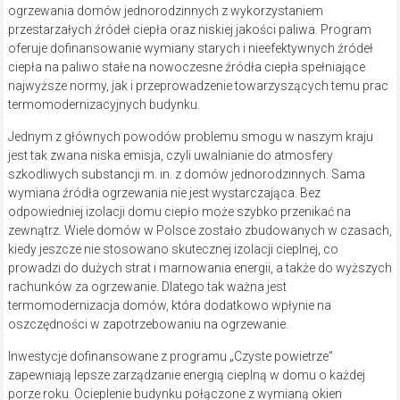
ogrzewania domów jednorodzinnych z wykorzystaniem
przestarzałych źródeł ciepła oraz niskiej jakości paliwa. Program
oferuje dofinansowanie wymiany starych i nieefektywnych źródeł
ciepła na paliwo stałe na nowoczesne źródła ciepła spełniające
najwyższe normy, jak i przeprowadzenie towarzyszących temu prac
termomodernizacyjnych budynku.
Jednym z głównych powodów problemu smogu w naszym kraju
jest tak zwana niska emisja, czyli uwalnianie do atmosfery
szkodliwych substancji m. in. z domów jednorodzinnych. Sama
wymiana źródła ogrzewania nie jest wystarczająca. Bez
odpowiedniej izolacji domu ciepło może szybko przenikać na
zewnątrz. Wiele domów w Polsce zostało zbudowanych w czasach,
kiedy jeszcze nie stosowano skutecznej izolacji cieplnej, co
prowadzi do dużych strat i marnowania energii, a także do wyższych
rachunków za ogrzewanie. Dlatego tak ważna jest
termomodernizacja domów, która dodatkowo wpłynie na
oszczędności w zapotrzebowaniu na ogrzewanie.
Inwestycje dofinansowane z programu „Czyste powietrze”
zapewniają lepsze zarządzanie energią cieplną w domu o każdej
porze roku. Ocieplenie budynku połączone z wymianą okien