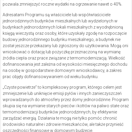
pozwala zmniejszyć roczne wydatki na ogrzewanie nawet o 40%.
Adresatami Programu są właściciele lub współwłaściciele
jednorodzinnych budynków mieszkalnych lub wydzielonych w
budynkach jednorodzinnych lokali mieszkalnych z wyodrębnioną
księgą wieczystą oraz osoby, które uzyskały zgodę na rozpoczęcie
budowy jednorodzinnego budynku mieszkalnego, a budynek nie
został jeszcze przekazany lub zgłoszony do użytkowania. Mogą oni
wnioskować o dotację lub pożyczkę przeznaczoną na wymianę
źródła ciepła oraz prace związane z termomodernizacją. Wielkość
dofinansowania jest zależna od wysokości miesięcznego dochodu
na osobę w gospodarstwie domowym wnioskodawcy, a zakres
prac objęty dofinansowywaniem od wieku budynku.
„Czyste powietrze” to kompleksowy program, którego celem jest
zmniejszenie lub uniknięcie emisji pyłów i innych zanieczyszczeń
wprowadzanych do atmosfery przez domy jednorodzinne. Program
skupia się na wymianie starych pieców i kotłów na paliwo stałe oraz
termomodernizacji budynków jednorodzinnych, by efektywnie
zarządzać energią. Działania te mogą nie tylko pomóc chronić
środowisko naturalne i zdrowie mieszkańców, ale także przynieść
oszczędności finansowe w domowym budżecie.