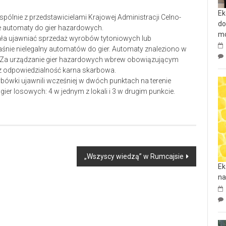
Ek
pólnie z przedstawicielami Krajowej Administracji Celno-
do
lne automaty do gier hazardowych.
mo
ała ujawniać sprzedaż wyrobów tytoniowych lub
śnie nielegalny automatów do gier. Automaty znaleziono w
na. Za urządzanie gier hazardowych wbrew obowiązującym
z odpowiedzialność karna skarbowa.
rbówki ujawnili wcześniej w dwóch punktach na terenie
er losowych: 4 w jednym z lokali i 3 w drugim punkcie.
„Wszyscy wiedzą” w Rumcajsie
Ek
na