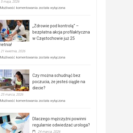
5 maja, 2026
Rusza
Możliwość komentowania
została wyłączona
miejski,
BEZPŁATNY
program
„Zdrowie pod kontrolą” –
rehabilitacji
dla
bezpłatna akcja profilaktyczna
seniorów!
w Częstochowie już 25
ietnia!
21 kwietnia, 2026
„Zdrowie
Możliwość komentowania
została wyłączona
pod
kontrolą”
–
Czy można schudnąć bez
bezpłatna
akcja
poczucia, że jesteś ciągle na
profilaktyczna
diecie?
w
25 marca, 2026
Częstochowie
już
Czy
Możliwość komentowania
została wyłączona
25
można
kwietnia!
schudnąć
bez
Dlaczego mężczyźni powinni
poczucia,
że
regularnie odwiedzać urologa?
jesteś
24 marca, 2026