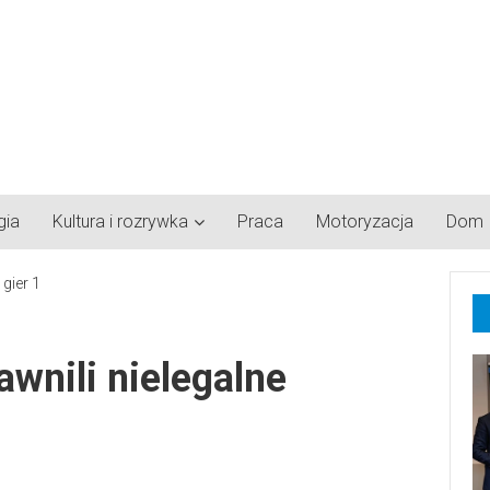
gia
Kultura i rozrywka
Praca
Motoryzacja
Dom
awnili nielegalne