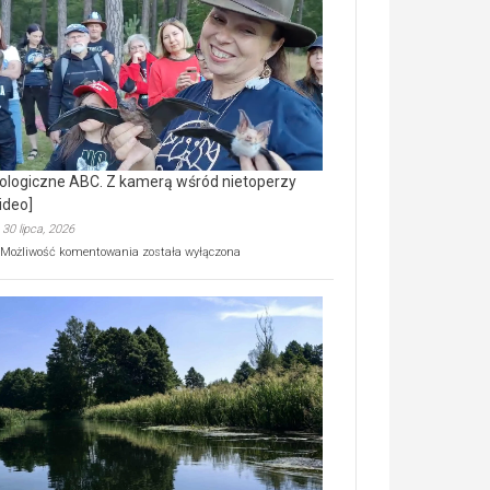
prawdziwy
skarb
natury
[wideo]
ologiczne ABC. Z kamerą wśród nietoperzy
ideo]
30 lipca, 2026
Ekologiczne
Możliwość komentowania
została wyłączona
ABC.
Z
kamerą
wśród
nietoperzy
[wideo]