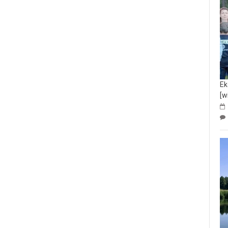
Ek
[w