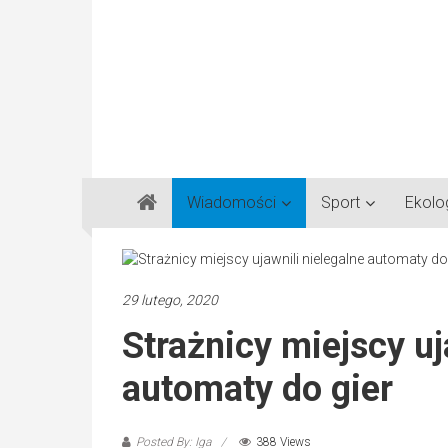
Gazeta
Wiadomości
Sport
Ekolo
Regionalna
Częstochowa,
Kłobuck,
Lubliniec,
29 lutego, 2020
Myszków
Strażnicy miejscy uj
automaty do gier
Posted By: Iga
388 Views