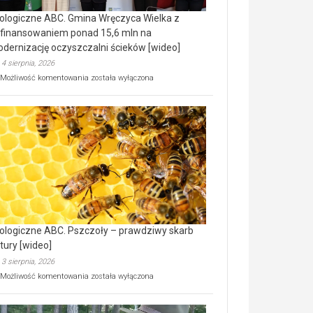
ologiczne ABC. Gmina Wręczyca Wielka z
finansowaniem ponad 15,6 mln na
dernizację oczyszczalni ścieków [wideo]
4 sierpnia, 2026
Ekologiczne
Możliwość komentowania
została wyłączona
ABC.
Gmina
Wręczyca
Wielka
z
dofinansowaniem
ponad
15,6
mln
na
modernizację
oczyszczalni
ścieków
ologiczne ABC. Pszczoły – prawdziwy skarb
[wideo]
tury [wideo]
3 sierpnia, 2026
Ekologiczne
Możliwość komentowania
została wyłączona
ABC.
Pszczoły
–