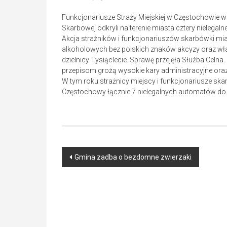
Funkcjonariusze Straży Miejskiej w Częstochowie ws
Skarbowej odkryli na terenie miasta cztery nielega
Akcja strażników i funkcjonariuszów skarbówki mi
alkoholowych bez polskich znaków akcyzy oraz wła
dzielnicy Tysiąclecie. Sprawę przejęła Służba Cel
przepisom grożą wysokie kary administracyjne ora
W tym roku strażnicy miejscy i funkcjonariusze ska
Częstochowy łącznie 7 nielegalnych automatów do gi
Post
Gmina zadba o bezdomne zwierzaki
navigation