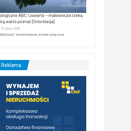
ologiczne ABC. Liswarta – malownicza rzeka,
órą warto poznać [fotorelacja]
22 lipca, 2026
Ekologiczne
Możliwość komentowania
została wyłączona
ABC.
Liswarta
–
malownicza
rzeka,
którą
Reklama
warto
poznać
[fotorelacja]